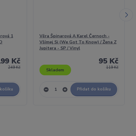
arová 1
Věra Špinarová A Karel Černoch -
CD
Všímej Si (We Got To Know) / Žena Z
Jupitera - SP / Vinyl
199 Kč
95 Kč
249 Kč
119 Kč
Skladem
 košíku
Přidat do košíku