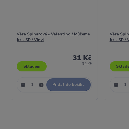
Věra Špinarová - Valentino / Můžeme
Věra Špin
Jít - SP / Vinyl
Jít - SP / 
31 Kč
39 Kč
Skladem
Sklad
Přidat do košíku