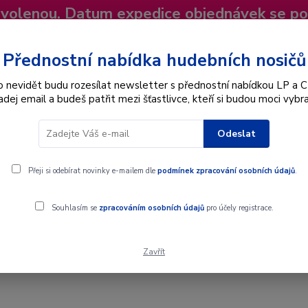
dovolenou. Datum expedice objednávek se p
niky
Nevíte si rady? Zavolejte.
+420 725
Více
Přednostní nabídka hudebních nosičů
o nevidět budu rozesílat newsletter s přednostní nabídkou LP a C
adej email a budeš patřit mezi šťastlivce, kteří si budou moci vybra
Hledat
Odeslat
Interpret
Karel Gott
Dárkové poukazy
Přeji si odebírat novinky e-mailem dle
podmínek zpracování osobních údajů
.
al / Víc Než Úžasná - SP / Vinyl
Souhlasím se
zpracováním osobních údajů
pro účely registrace.
Zavřít
l / Víc Než Úžasná - SP / Vinyl