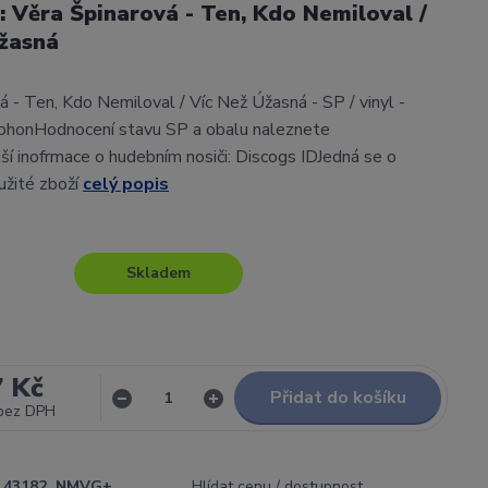
l: Věra Špinarová - Ten, Kdo Nemiloval /
Úžasná
á - Ten, Kdo Nemiloval / Víc Než Úžasná - SP / vinyl -
phonHodnocení stavu SP a obalu naleznete
í inofrmace o hudebním nosiči: Discogs IDJedná se o
užité zboží
celý popis
Skladem
7 Kč
Přidat do košíku
bez DPH
43182_NMVG+
Hlídat cenu / dostupnost