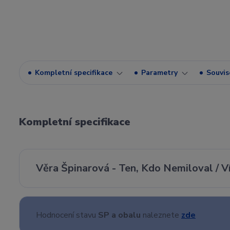
Kompletní specifikace
Parametry
Souvise
Kompletní specifikace
Věra Špinarová - Ten, Kdo Nemiloval / Ví
Hodnocení stavu
SP a obalu
naleznete
zde