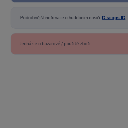
Podrobnější inofrmace o hudebním nosiči:
Discogs ID
Jedná se o bazarové / použité zboží