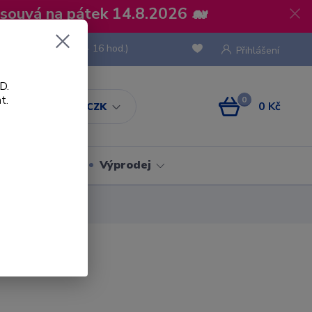
osouvá na pátek 14.8.2026 🐋
 736 293
(Po-Pá, 8 - 16 hod.)
Přihlášení
D.
t.
0
0 Kč
CZK
Obaly
Výprodej