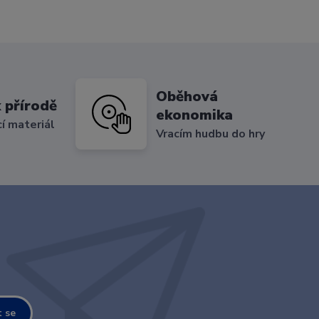
Oběhová
 přírodě
ekonomika
cí materiál
Vracím hudbu do hry
t se