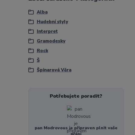
Alba
Hudební styly
Interpret
Gramodesky
Rock
Š
Špinarová Věra
Potřebujete poradit?
pan Modrovous je připraven plnit vaše
přání