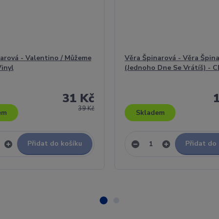
arová - Valentino / Můžeme
Věra Špinarová - Věra Špin
Vinyl
(Jednoho Dne Se Vrátíš) - 
31 Kč
39 Kč
em
Skladem
Přidat do košíku
Přidat do