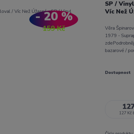
SP / Viny
Víc Než 
- 20 %
159 Kč
Věra Špinarov
1979 - Supra
zdePodrobnějš
bazarové / po
Dostupnost
12
127 Kč
Číslo produktu: