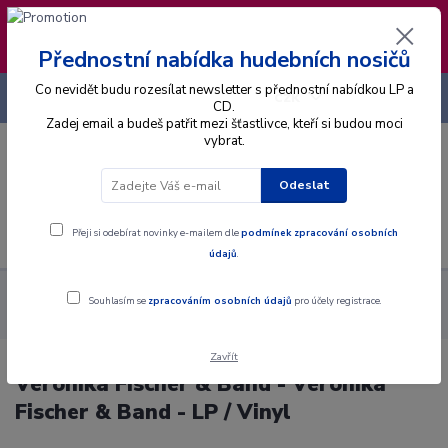
❣️ Od 4.8. do 13.8. čerpám dovolenou. Datum
expedice objednávek se posouvá na pátek
14.8.2026 🐋
Přednostní nabídka hudebních nosičů
Co nevidět budu rozesílat newsletter s přednostní nabídkou LP a
+420 725 736 293
CZK
(Po-Pá, 8 - 16 hod.)
CD.
Zadej email a budeš patřit mezi šťastlivce, kteří si budou moci
vybrat.
0
0 Kč
Odeslat
Menu
Přeji si odebírat novinky e-mailem dle
podmínek zpracování osobních
údajů
.
Alba
Gramodesky
Veronika Fischer & Band - Veronika
Souhlasím se
zpracováním osobních údajů
pro účely registrace.
Fischer & Band - LP / Vinyl
Zavřít
Veronika Fischer & Band - Veronika
Fischer & Band - LP / Vinyl