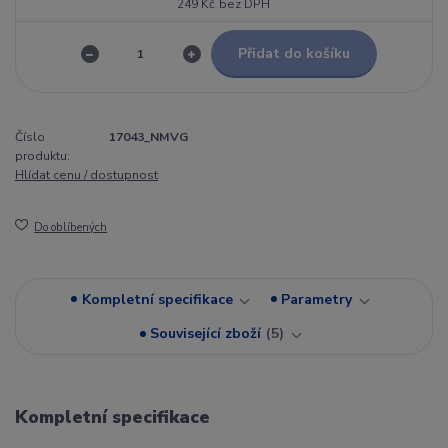
249 Kč
bez DPH
Přidat do košíku
Číslo
17043_NMVG
produktu:
Hlídat cenu / dostupnost
Do oblíbených
Kompletní specifikace
Parametry
Související zboží
5
Kompletní specifikace