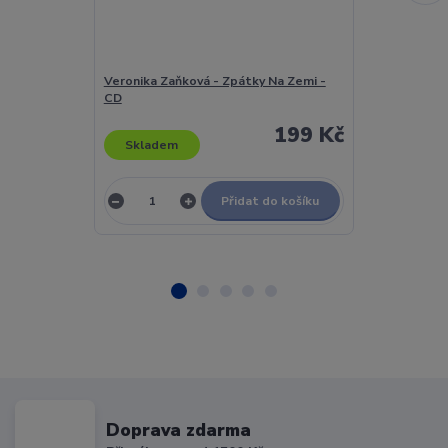
Veronika Zaňková - Zpátky Na Zemi -
Vertigo Quint
CD
199 Kč
Skladem
Skladem
Přidat do košíku
Doprava zdarma