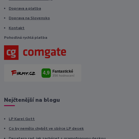
Doprava a platba
Doprava na Slovensko
Kontakt
Pohodlná rychlá platba
Nejčtenější na blogu
LP Karel Gott
Co by nemělo chybět ve sbírce LP desek
Desatero rad, jak zacházet s gramofonovou deskou