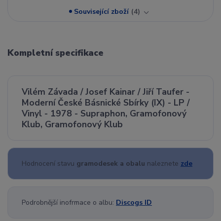
Související zboží
4
Kompletní specifikace
Vilém Závada / Josef Kainar / Jiří Taufer -
Moderní České Básnické Sbírky (IX) - LP /
Vinyl - 1978 - Supraphon, Gramofonový
Klub, Gramofonový Klub
Hodnocení stavu
gramodesek a obalu
naleznete
zde
Podrobnější inofrmace o albu:
Discogs ID