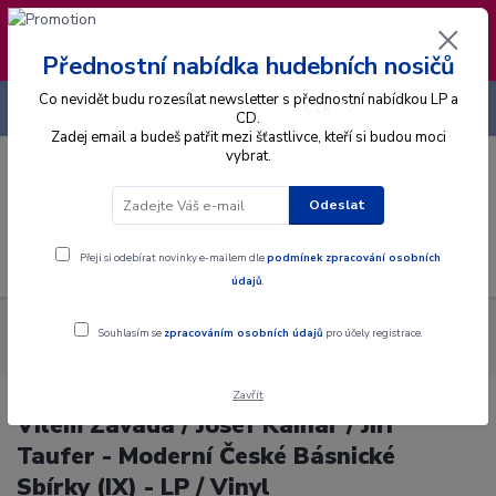
❣️ Od 4.8. do 13.8. čerpám dovolenou. Datum
expedice objednávek se posouvá na pátek
14.8.2026 🐋
Přednostní nabídka hudebních nosičů
Co nevidět budu rozesílat newsletter s přednostní nabídkou LP a
+420 725 736 293
CZK
(Po-Pá, 8 - 16 hod.)
CD.
Zadej email a budeš patřit mezi šťastlivce, kteří si budou moci
vybrat.
0
0 Kč
Odeslat
Menu
Přeji si odebírat novinky e-mailem dle
podmínek zpracování osobních
údajů
.
Alba
Gramodesky
Vilém Závada / Josef Kainar / Jiří Taufer -
Souhlasím se
zpracováním osobních údajů
pro účely registrace.
Moderní České Básnické Sbírky (IX) - LP / Vinyl
Zavřít
Vilém Závada / Josef Kainar / Jiří
Taufer - Moderní České Básnické
Sbírky (IX) - LP / Vinyl