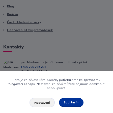
Blog
Kariéra
Často kladené otázky
Hodnocení stavu gramodesek
Kontakty
pan Modrovous je připraven plnit vaše přání
+420 725 736 293
(Po-Pá, 8 - 16 hod.)
Toto je koláčková lišta. Koláčky potřebujeme ke
správnému
info@modrovous.cz
fungování eshopu
. Nastavení koláčků můžete přijmout, odmítnout
nebo upravit.
Souhlasím
Nastavení