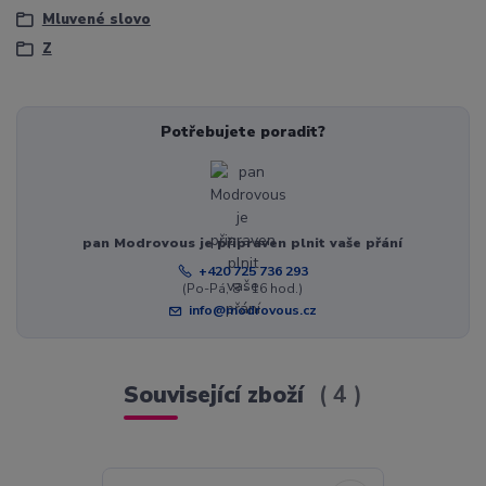
Mluvené slovo
Z
Potřebujete poradit?
pan Modrovous je připraven plnit vaše přání
+420 725 736 293
(Po-Pá, 8 - 16 hod.)
info@modrovous.cz
Související zboží
4