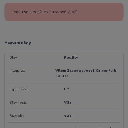
Jedná se o použité / bazarové zboží
Parametry
Stav
Použitý
Interpret
Vilém Závada / Josef Kainar / Jiří
Taufer
Typ nosiče
LP
Stav nosič
VG+
Stav obal
VG+