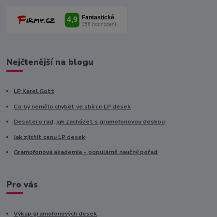
Nejčtenější na blogu
LP Karel Gott
Co by nemělo chybět ve sbírce LP desek
Desatero rad, jak zacházet s gramofonovou deskou
Jak zjistit cenu LP desek
Gramofonová akademie - populárně naučný pořad
Pro vás
Výkup gramofonových desek