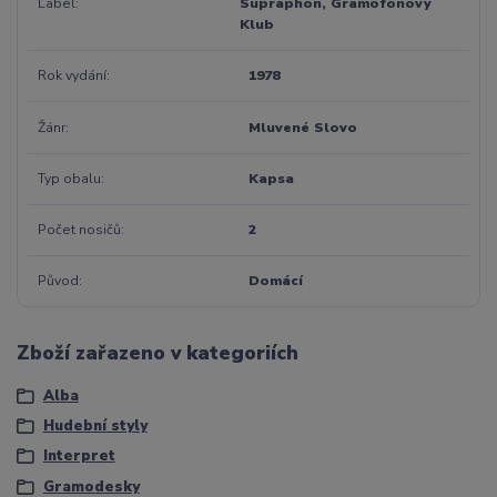
Label
Supraphon, Gramofonový
Klub
Rok vydání
1978
Žánr
Mluvené Slovo
Typ obalu
Kapsa
Počet nosičů
2
Původ
Domácí
Zboží zařazeno v kategoriích
Alba
Hudební styly
Interpret
Gramodesky