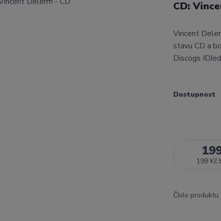
CD: Vince
Vincent Dele
stavu CD a bo
Discogs IDJed
Dostupnost
19
199 Kč
Číslo produktu: