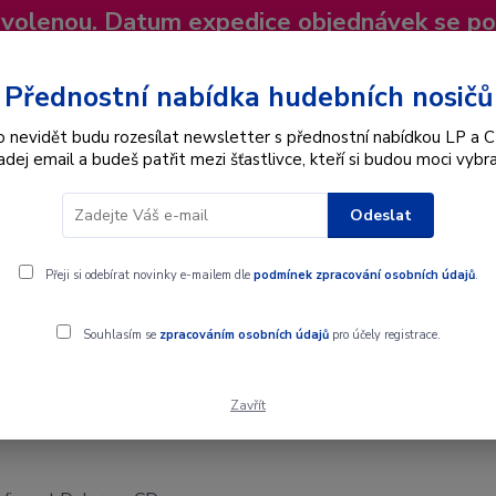
dovolenou. Datum expedice objednávek se p
niky
Nevíte si rady? Zavolejte.
+420 725
Více
Přednostní nabídka hudebních nosičů
o nevidět budu rozesílat newsletter s přednostní nabídkou LP a C
adej email a budeš patřit mezi šťastlivce, kteří si budou moci vybra
Hledat
Odeslat
Interpret
Karel Gott
Dárkové poukazy
Přeji si odebírat novinky e-mailem dle
podmínek zpracování osobních údajů
.
Souhlasím se
zpracováním osobních údajů
pro účely registrace.
Zavřít
- CD