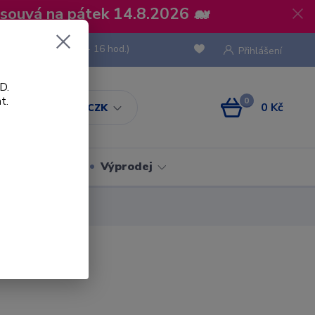
osouvá na pátek 14.8.2026 🐋
 736 293
(Po-Pá, 8 - 16 hod.)
Přihlášení
D.
t.
0
0 Kč
CZK
Obaly
Výprodej