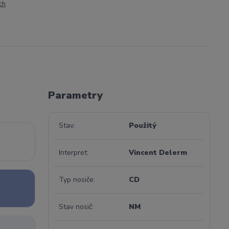
ch
Parametry
Stav
Použitý
Interpret
Vincent Delerm
Typ nosiče
CD
Stav nosič
NM