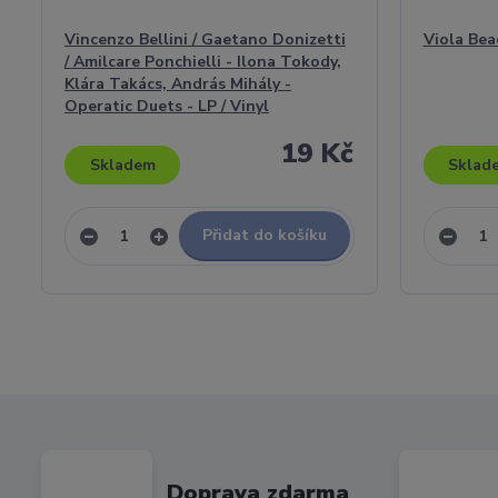
Vincenzo Bellini / Gaetano Donizetti
Viola Bea
/ Amilcare Ponchielli - Ilona Tokody,
Klára Takács, András Mihály -
Operatic Duets - LP / Vinyl
19 Kč
Skladem
Sklad
Přidat do košíku
Doprava zdarma