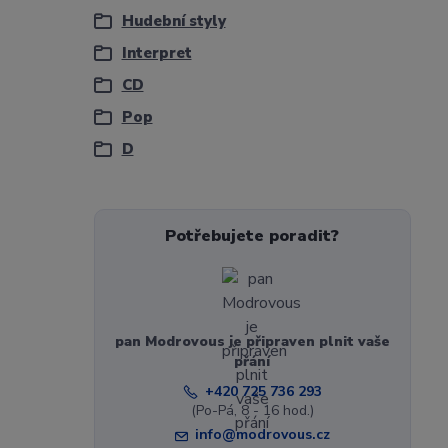
Hudební styly
Interpret
CD
Pop
D
Potřebujete poradit?
pan Modrovous je připraven plnit vaše
přání
+420 725 736 293
(Po-Pá, 8 - 16 hod.)
info@modrovous.cz