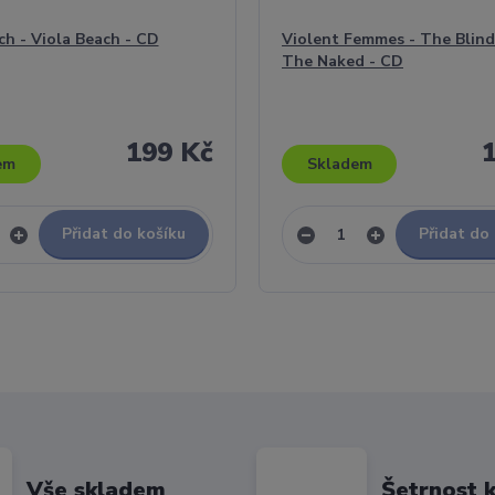
ch - Viola Beach - CD
Violent Femmes - The Blind
The Naked - CD
199 Kč
em
Skladem
Přidat do košíku
Přidat do
Vše skladem
Šetrnost k