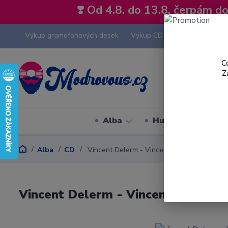
❣️ Od 4.8. do 13.8. čerpám 
Výkup gramofonových desek
Výkup CD
Výkup hi-fi tech
C
Z
Alba
Hudební styly
Alba
CD
Vincent Delerm - Vincent Delerm - CD
Vincent Delerm - Vincent Delerm 