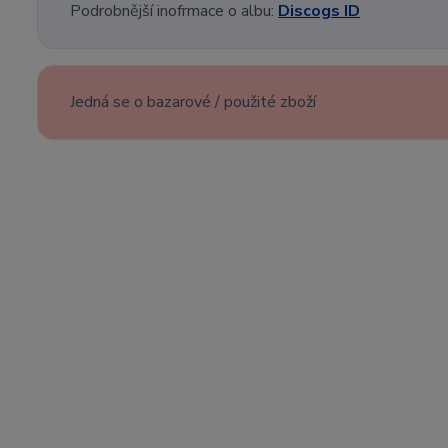
Podrobnější inofrmace o albu:
Discogs ID
Jedná se o bazarové / použité zboží