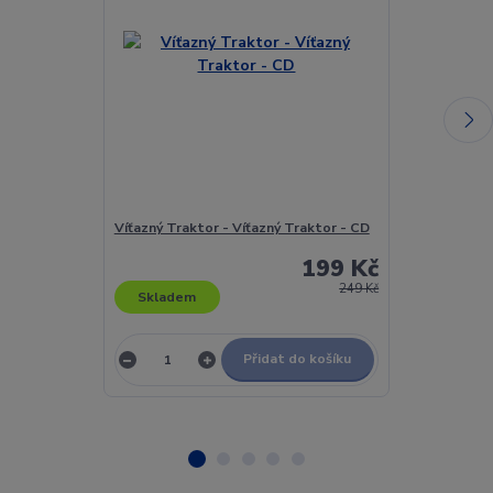
Víťazný Traktor - Víťazný Traktor - CD
Vitesse - Live
199 Kč
249 Kč
Skladem
Skladem
Přidat do košíku