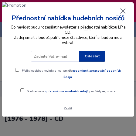
❣️ Od 4.8. do 13.8. čerpám dovolenou. Datum
expedice objednávek se posouvá na pátek
14.8.2026 🐋
Přednostní nabídka hudebních nosičů
Co nevidět budu rozesílat newsletter s přednostní nabídkou LP a
+420 725 736 293
CZK
(Po-Pá, 8 - 16 hod.)
CD.
Zadej email a budeš patřit mezi šťastlivce, kteří si budou moci
vybrat.
0
0 Kč
Odeslat
Menu
Přeji si odebírat novinky e-mailem dle
podmínek zpracování osobních
údajů
.
Alba
CD
Vladimír Mišík & Etc… - Na Okraji [1976 - 1978] - CD
Souhlasím se
zpracováním osobních údajů
pro účely registrace.
Zavřít
Vladimír Mišík & Etc… - Na Okraji
[1976 - 1978] - CD