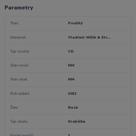
Parametry
Stav
Použitý
Interpret
Vladimír Mišík & Etc…
Typ nosiče
CD
Stav nosič
NM
Stav obal
NM
Rok vydání
2022
Žánr
Rock
Typ obalu
Krabička
Počet nosičů
1