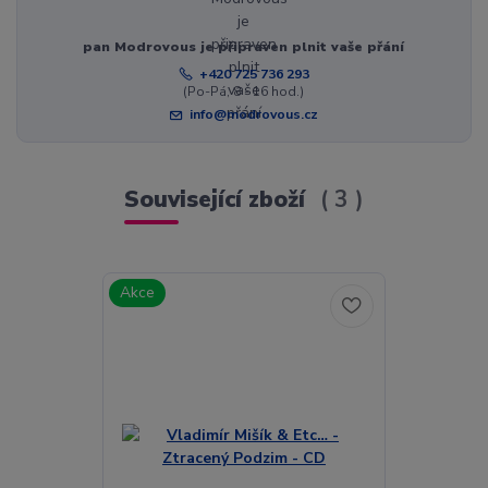
pan Modrovous je připraven plnit vaše přání
+420 725 736 293
(Po-Pá, 8 - 16 hod.)
info@modrovous.cz
Související zboží
3
Akce