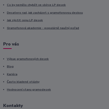
Co by nemělo chybět ve sbírce LP desek
Desatero rad, jak zacházet s gramofonovou deskou
Jak zjistit cenu LP desek
Gramofonová akademie - populárně naučný pořad
Pro vás
Výkup gramofonových desek
Blog
Kariéra
Často kladené otázky
Hodnocení stavu gramodesek
Kontakty