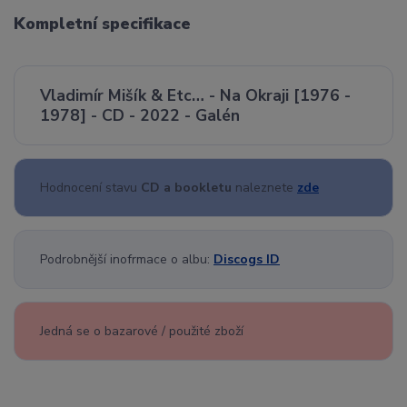
Kompletní specifikace
Vladimír Mišík & Etc… - Na Okraji [1976 -
1978] - CD - 2022 - Galén
Hodnocení stavu
CD a bookletu
naleznete
zde
Podrobnější inofrmace o albu:
Discogs ID
Jedná se o bazarové / použité zboží