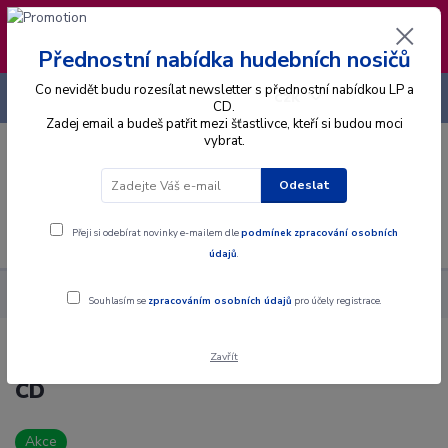
❣️ Od 4.8. do 13.8. čerpám dovolenou. Datum
expedice objednávek se posouvá na pátek
14.8.2026 🐋
Přednostní nabídka hudebních nosičů
Co nevidět budu rozesílat newsletter s přednostní nabídkou LP a
+420 725 736 293
CZK
(Po-Pá, 8 - 16 hod.)
CD.
Zadej email a budeš patřit mezi šťastlivce, kteří si budou moci
vybrat.
0
0 Kč
Odeslat
Menu
Přeji si odebírat novinky e-mailem dle
podmínek zpracování osobních
údajů
.
Alba
CD
Vlastimil Třešňák - Koh-i-noor Atd. - CD
Souhlasím se
zpracováním osobních údajů
pro účely registrace.
Zavřít
Vlastimil Třešňák - Koh-i-noor Atd. -
CD
Akce