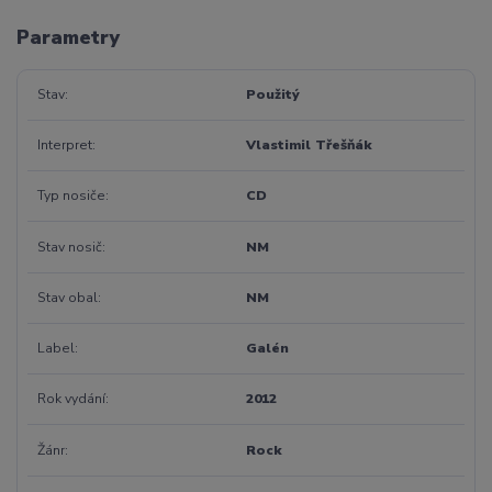
Parametry
Stav
Použitý
Interpret
Vlastimil Třešňák
Typ nosiče
CD
Stav nosič
NM
Stav obal
NM
Label
Galén
Rok vydání
2012
Žánr
Rock