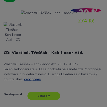
- 20 %
274 Kč
CD: Vlastimil Třešňák - Koh-i-noor Atd.
Vlastimil Třešňák - Koh-i-noor Atd. - CD - 2012 -
GalénHodnocení stavu CD a bookletu naleznete zdePodrobnější
inofrmace o hudebním nosiči: Discogs IDJedná se o bazarové /
použité zboží
celý popis
Dostupnost
Skladem