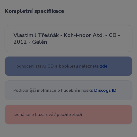
Kompletní specifikace
Vlastimil Třešňák - Koh-i-noor Atd. - CD -
2012 - Galén
Hodnocení stavu
CD a bookletu
naleznete
zde
Podrobnější inofrmace o hudebním nosiči:
Discogs ID
Jedná se o bazarové / použité zboží