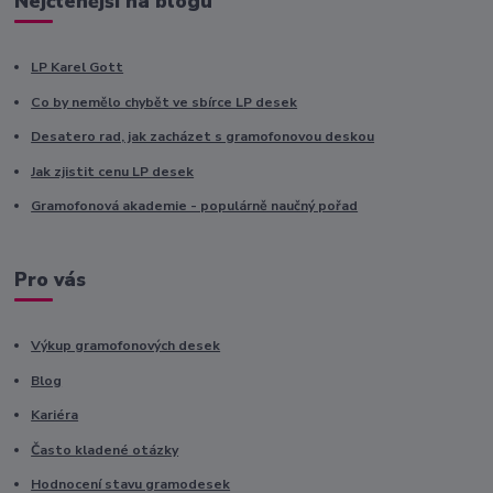
Nejčtenější na blogu
LP Karel Gott
Co by nemělo chybět ve sbírce LP desek
Desatero rad, jak zacházet s gramofonovou deskou
Jak zjistit cenu LP desek
Gramofonová akademie - populárně naučný pořad
Pro vás
Výkup gramofonových desek
Blog
Kariéra
Často kladené otázky
Hodnocení stavu gramodesek