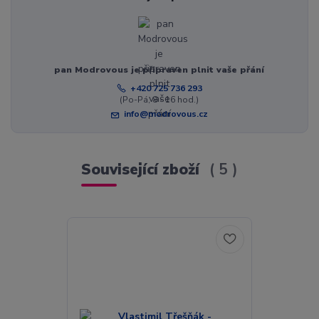
pan Modrovous je připraven plnit vaše přání
+420 725 736 293
(Po-Pá, 8 - 16 hod.)
info@modrovous.cz
Související zboží
5