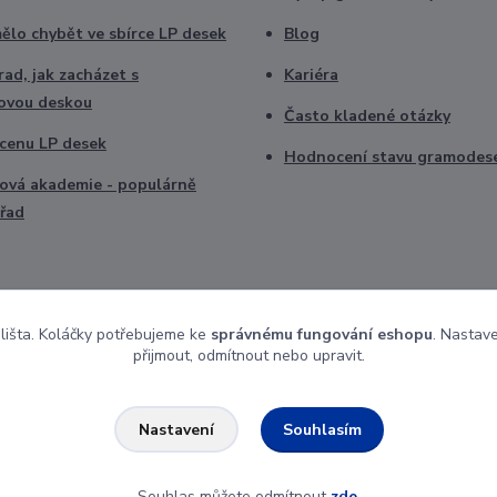
ělo chybět ve sbírce LP desek
Blog
ad, jak zacházet s
Kariéra
ovou deskou
Často kladené otázky
t cenu LP desek
Hodnocení stavu gramodes
vá akademie - populárně
řad
 lišta. Koláčky potřebujeme ke
správnému fungování eshopu
. Nastav
přijmout, odmítnout nebo upravit.
Souhlasím
Nastavení
Souhlas můžete odmítnout
zde
.