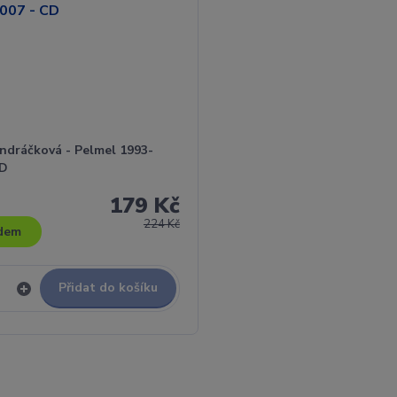
ondráčková - Pelmel 1993-
CD
179 Kč
224 Kč
dem
Přidat do košíku