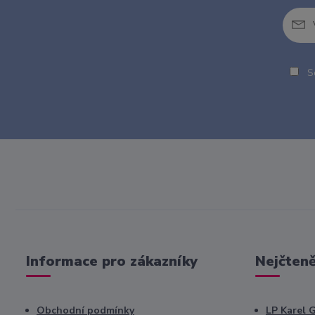
So
Informace pro zákazníky
Nejčteně
Obchodní podmínky
LP Karel 