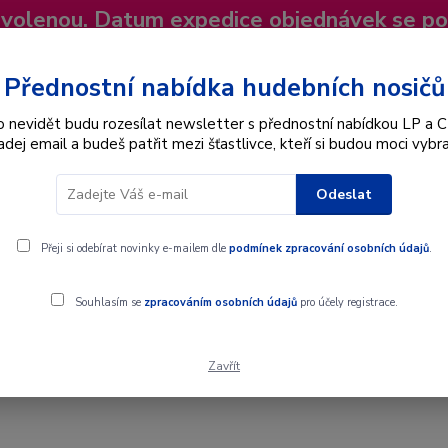
dovolenou. Datum expedice objednávek se p
niky
Nevíte si rady? Zavolejte.
+420 725
Více
Přednostní nabídka hudebních nosičů
o nevidět budu rozesílat newsletter s přednostní nabídkou LP a C
adej email a budeš patřit mezi šťastlivce, kteří si budou moci vybra
Hledat
Odeslat
Interpret
Karel Gott
Dárkové poukazy
Přeji si odebírat novinky e-mailem dle
podmínek zpracování osobních údajů
.
Souhlasím se
zpracováním osobních údajů
pro účely registrace.
Zavřít