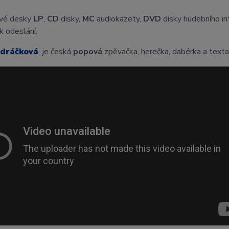
vé desky
LP
,
CD
disky,
MC
audiokazety,
DVD
disky hudebního i
k odeslání.
ndráčková
je česká
popová
zpěvačka, herečka, dabérka a texta