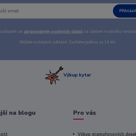
Přihlási
uhlasím se
zpracováním osobních údajů
za účelem rozesílky newsle
Můžete se kdykoli odhlásit. Zasíláme jednou za 14 dní.
Výkup kytar
jší na blogu
Pro vás
Gott
Výkup gramofonových dese