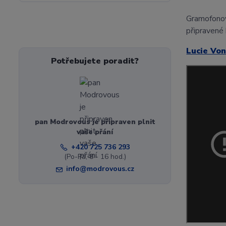
Gramofono
připravené 
Lucie Vo
Potřebujete poradit?
pan Modrovous je připraven plnit
vaše přání
+420 725 736 293
(Po-Pá, 8 - 16 hod.)
info@modrovous.cz