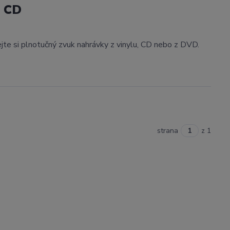
, CD
ejte si plnotučný zvuk nahrávky z vinylu, CD nebo z DVD.
strana
z 1