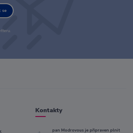
t se
tteru.
Kontakty
pan Modrovous je připraven plnit
k