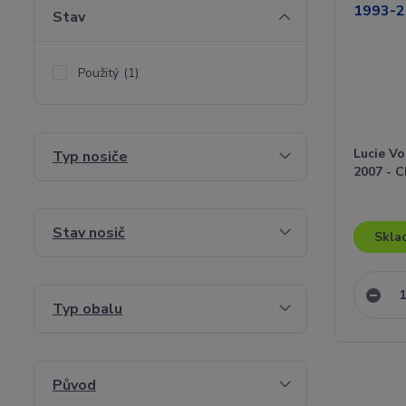
Stav
Použitý
(1)
Lucie V
Typ nosiče
2007 - 
Stav nosič
Skla
Typ obalu
Původ