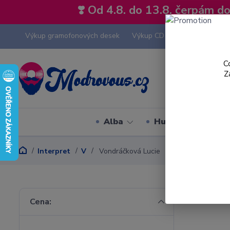
❣️ Od 4.8. do 13.8. čerpám 
Výkup gramofonových desek
Výkup CD
Výkup hi-fi tech
C
Z
Alba
Hudební styly
Interpret
V
Vondráčková Lucie
Cena: