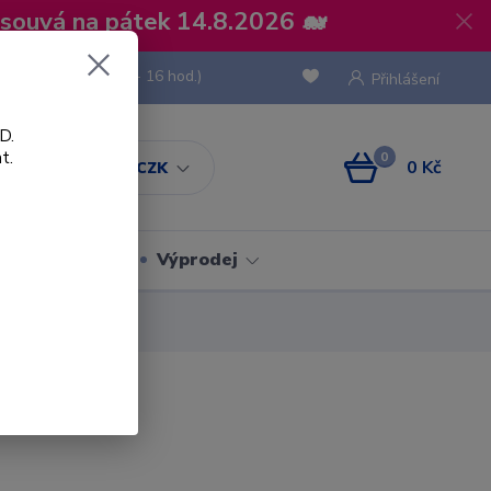
osouvá na pátek 14.8.2026 🐋
 736 293
(Po-Pá, 8 - 16 hod.)
Přihlášení
D.
t.
0
0 Kč
CZK
Obaly
Výprodej