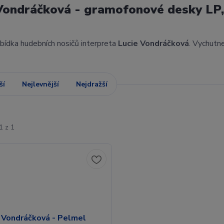
Vondráčková - gramofonové desky LP
abídka hudebních nosičů interpreta
Lucie Vondráčková
. Vychutn
ší
Nejlevnější
Nejdražší
1 z 1