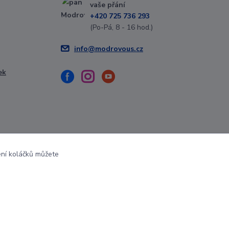
vaše přání
+420 725 736 293
(Po-Pá, 8 - 16 hod.)
info@modrovous.cz
ek
ení koláčků můžete
Vytvořeno na
Eshop-rychle.cz