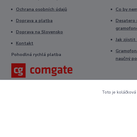
Ochrana osobních údajů
Co by nem
Doprava a platba
Desatero r
gramofon
Doprava na Slovensko
Jak zjisti
Kontakt
Gramofono
Pohodlná rychlá platba
naučný po
Toto je koláčková