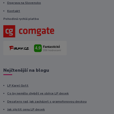
Doprava na Slovensko
Kontakt
Pohodlná rychlá platba
Nejčtenější na blogu
LP Karel Gott
Co by nemělo chybět ve sbírce LP desek
Desatero rad, jak zacházet s gramofonovou deskou
Jak zjistit cenu LP desek