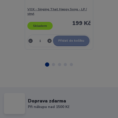
VOX - Singing That Happy Song - LP /
VOX - Vox - LP
vinyl
199 Kč
Skladem
Skladem
Přidat do košíku
Doprava zdarma
Při nákupu nad 1500 Kč