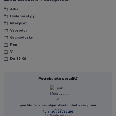
Alba
Hudební styly
Interpret
Výprodej
Gramodesky
Pop
V
Do 49 Kč
Potřebujete poradit?
pan Modrovous je připraven plnit vaše přání
+420 725 736 293
(Po-Pá, 8 - 16 hod.)