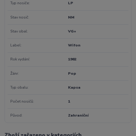
Typ nosiče
LP
Stav nosič
NM
Stav obal
VG+
Label
Wifon
Rok vydání
1982
Žánr
Pop
Typ obalu
Kapsa
Počet nosičů
1
Původ
Zahraniční
Zboží zařazeno v kategoriích