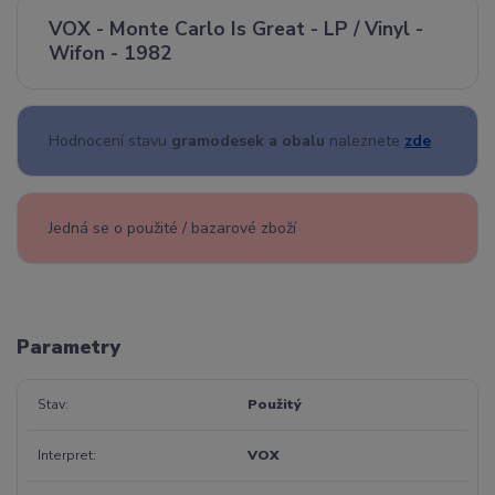
VOX - Monte Carlo Is Great - LP / Vinyl -
Wifon - 1982
Hodnocení stavu
gramodesek a obalu
naleznete
zde
Jedná se o použité / bazarové zboží
Parametry
Stav
Použitý
Interpret
VOX