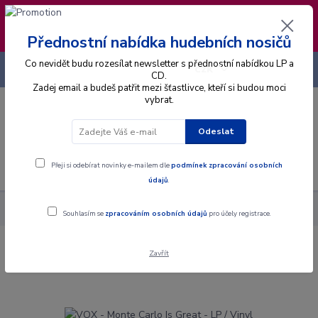
❣️ Od 4.8. do 13.8. čerpám dovolenou. Datum
expedice objednávek se posouvá na pátek
14.8.2026 🐋
Přednostní nabídka hudebních nosičů
Co nevidět budu rozesílat newsletter s přednostní nabídkou LP a
+420 725 736 293
CZK
(Po-Pá, 8 - 16 hod.)
CD.
Zadej email a budeš patřit mezi šťastlivce, kteří si budou moci
vybrat.
0
0 Kč
Odeslat
Menu
Přeji si odebírat novinky e-mailem dle
podmínek zpracování osobních
údajů
.
Alba
Gramodesky
VOX - Monte Carlo Is Great - LP / Vinyl
Souhlasím se
zpracováním osobních údajů
pro účely registrace.
Zavřít
VOX - Monte Carlo Is Great - LP / Vinyl