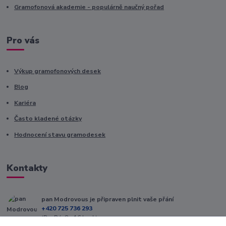
Gramofonová akademie - populárně naučný pořad
Pro vás
Výkup gramofonových desek
Blog
Kariéra
Často kladené otázky
Hodnocení stavu gramodesek
Kontakty
pan Modrovous je připraven plnit vaše přání
+420 725 736 293
(Po-Pá, 8 - 16 hod.)