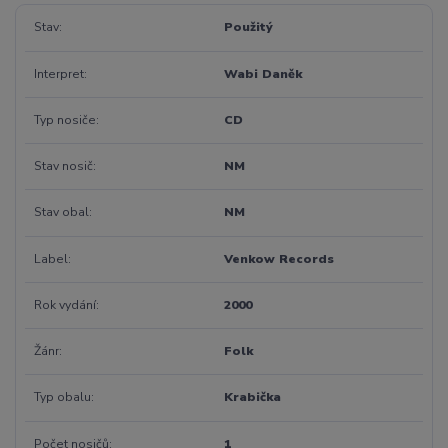
Stav
Použitý
Interpret
Wabi Daněk
Typ nosiče
CD
Stav nosič
NM
Stav obal
NM
Label
Venkow Records
Rok vydání
2000
Žánr
Folk
Typ obalu
Krabička
Počet nosičů
1