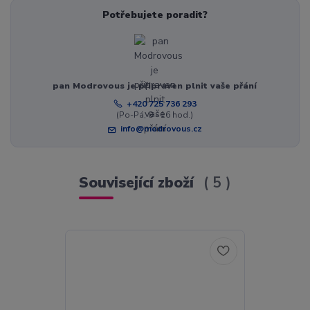
Potřebujete poradit?
pan Modrovous je připraven plnit vaše přání
+420 725 736 293
(Po-Pá, 8 - 16 hod.)
info@modrovous.cz
Související zboží
5