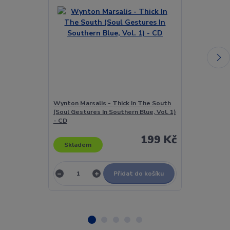
Wynton Marsalis - Thick In The South
Xandria - Kill
(Soul Gestures In Southern Blue, Vol. 1)
- CD
199 Kč
Skladem
Skladem
Přidat do košíku