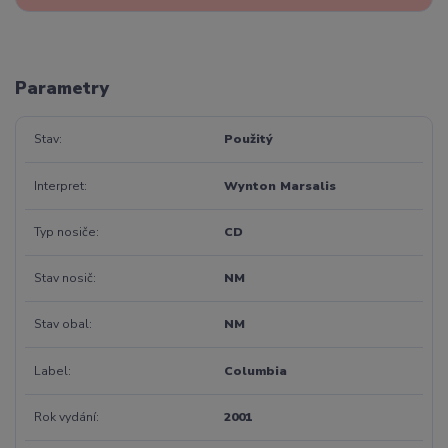
Parametry
Stav
Použitý
Interpret
Wynton Marsalis
Typ nosiče
CD
Stav nosič
NM
Stav obal
NM
Label
Columbia
Rok vydání
2001