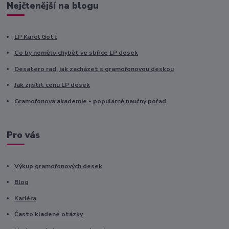
Nejčtenější na blogu
LP Karel Gott
Co by nemělo chybět ve sbírce LP desek
Desatero rad, jak zacházet s gramofonovou deskou
Jak zjistit cenu LP desek
Gramofonová akademie - populárně naučný pořad
Pro vás
Výkup gramofonových desek
Blog
Kariéra
Často kladené otázky