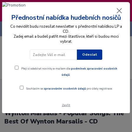
❣️ Od 4.8. do 13.8. čerpám dovolenou. Datum
expedice objednávek se posouvá na pátek
14.8.2026 🐋
Přednostní nabídka hudebních nosičů
Co nevidět budu rozesílat newsletter s přednostní nabídkou LP a
+420 725 736 293
CZK
(Po-Pá, 8 - 16 hod.)
CD.
Zadej email a budeš patřit mezi šťastlivce, kteří si budou moci
vybrat.
0
0 Kč
Odeslat
Menu
Přeji si odebírat novinky e-mailem dle
podmínek zpracování osobních
údajů
.
Alba
CD
Wynton Marsalis - Popular Songs: The Best Of
Souhlasím se
zpracováním osobních údajů
pro účely registrace.
Wynton Marsalis - CD
Zavřít
Wynton Marsalis - Popular Songs: The
Best Of Wynton Marsalis - CD