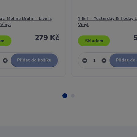
t. Melina Bruhn - Live Is
Y & T - Yesterday & Today Li
 Vinyl
Vinyl
279 Kč
em
Skladem
Přidat do košíku
Přidat do