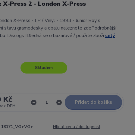
l: X-Press 2 - London X-Press
ondon X-Press - LP / Vinyl - 1993 - Junior Boy's
 stavu gramodesky a obalu naleznete zdePodrobnější
lbu: Discogs IDJedná se o bazarové / použité zboží
celý
Skladem
9 Kč
Přidat do košíku
bez DPH
18171_VG+VG+
Hlídat cenu / dostupnost