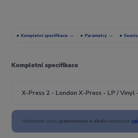
Kompletní specifikace
Parametry
Souvise
Kompletní specifikace
X-Press 2 - London X-Press - LP / Vinyl 
Hodnocení stavu
gramodesky a obalu
naleznete
zd