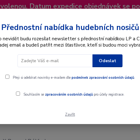
dovolenou. Datum expedice objednávek se p
niky
Nevíte si rady? Zavolejte.
+420 725
Více
Přednostní nabídka hudebních nosičů
o nevidět budu rozesílat newsletter s přednostní nabídkou LP a C
adej email a budeš patřit mezi šťastlivce, kteří si budou moci vybra
Hledat
Odeslat
Interpret
Karel Gott
Dárkové poukazy
Přeji si odebírat novinky e-mailem dle
podmínek zpracování osobních údajů
.
 Vinyl
Souhlasím se
zpracováním osobních údajů
pro účely registrace.
Zavřít
 Vinyl