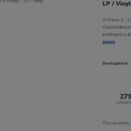
LP / Viny
X-Press 2 - L
OwnHodnocení
inofrmace o a
popis
Dostupnost
27
279 Kč
Číslo produktu: