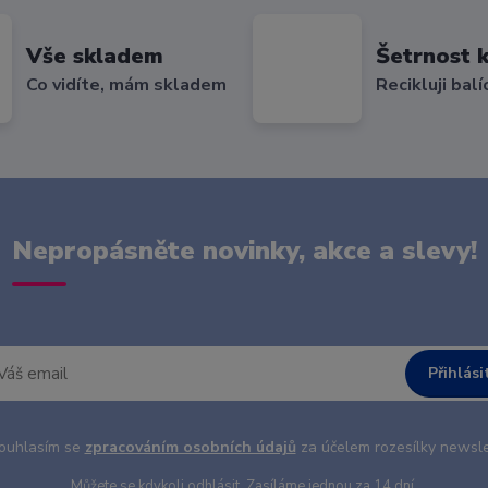
Vše skladem
Šetrnost k
Co vidíte, mám skladem
Recikluji balí
Nepropásněte novinky, akce a slevy!
Přihlási
uhlasím se
zpracováním osobních údajů
za účelem rozesílky newsle
Můžete se kdykoli odhlásit. Zasíláme jednou za 14 dní.