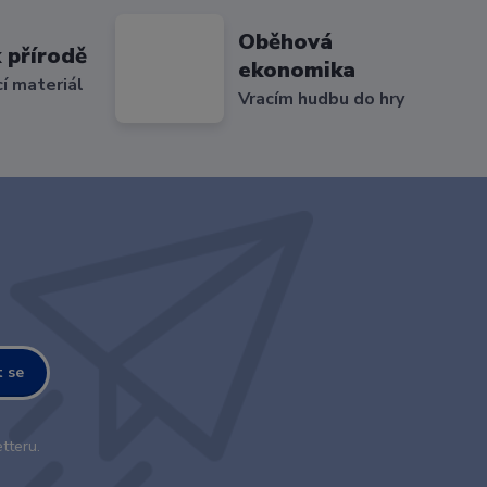
Oběhová
 přírodě
ekonomika
cí materiál
Vracím hudbu do hry
t se
tteru.