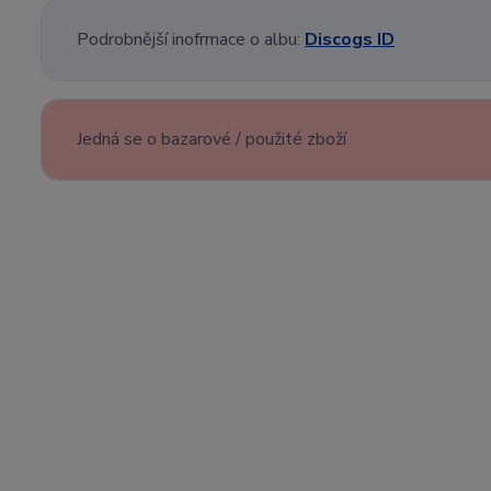
Podrobnější inofrmace o albu:
Discogs ID
Jedná se o bazarové / použité zboží