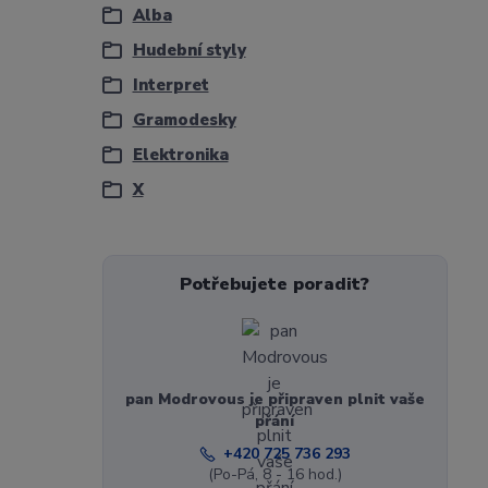
Alba
Hudební styly
Interpret
Gramodesky
Elektronika
X
Potřebujete poradit?
pan Modrovous je připraven plnit vaše
přání
+420 725 736 293
(Po-Pá, 8 - 16 hod.)