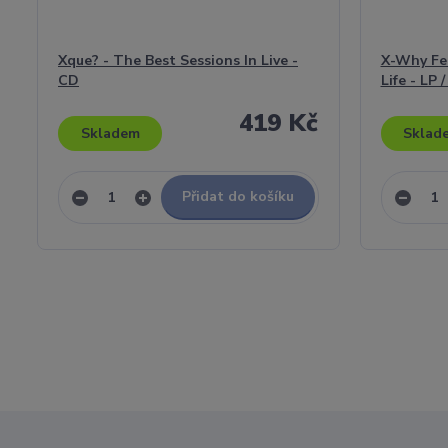
Xque? - The Best Sessions In Live -
X-Why Fea
CD
Life - LP /
419 Kč
Skladem
Sklad
Přidat do košíku