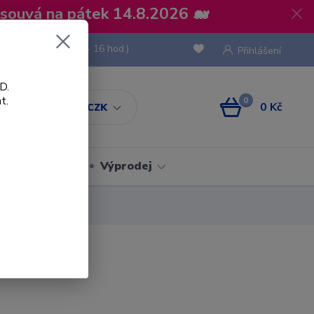
osouvá na pátek 14.8.2026 🐋
 736 293
(Po-Pá, 8 - 16 hod.)
Přihlášení
D.
t.
0
0 Kč
CZK
Obaly
Výprodej