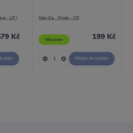
ve - LP /
Yaki-Da - Pride - CD
579 Kč
199 Kč
Skladem
 košíku
Přidat do košíku