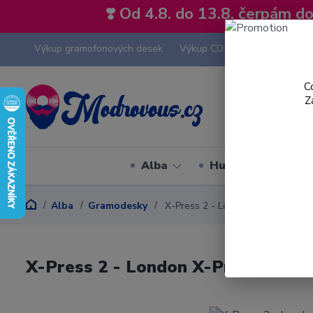
❣️ Od 4.8. do 13.8. čerpám 
Výkup gramofonových desek
Výkup CD
Výkup hi-fi tech
C
Z
Alba
Hudební styly
Alba
Gramodesky
X-Press 2 - London X-Press - LP /
X-Press 2 - London X-Press - LP /