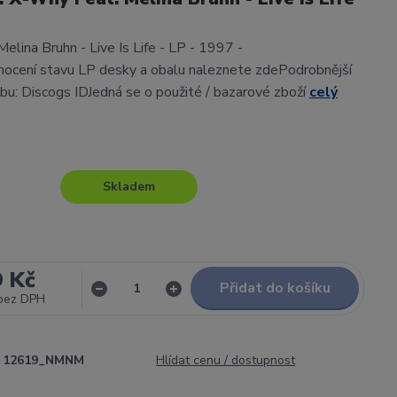
elina Bruhn - Live Is Life - LP - 1997 -
ocení stavu LP desky a obalu naleznete zdePodrobnější
lbu: Discogs IDJedná se o použité / bazarové zboží
celý
Skladem
9 Kč
Přidat do košíku
bez DPH
12619_NMNM
Hlídat cenu / dostupnost