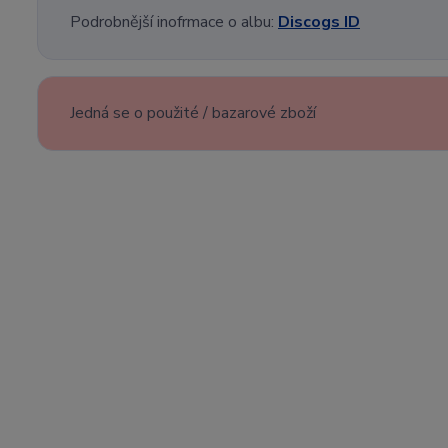
Podrobnější inofrmace o albu:
Discogs ID
Jedná se o použité / bazarové zboží