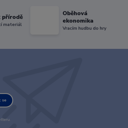
Oběhová
 přírodě
ekonomika
cí materiál
Vracím hudbu do hry
t se
tteru.