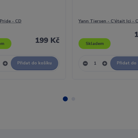
 Pride - CD
Yann Tiersen - C'était Ici - 
199 Kč
em
Skladem
Přidat do košíku
Přidat do