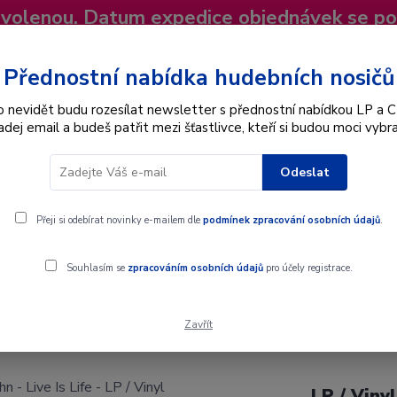
dovolenou. Datum expedice objednávek se p
niky
Nevíte si rady? Zavolejte.
+420 725
Více
Přednostní nabídka hudebních nosičů
o nevidět budu rozesílat newsletter s přednostní nabídkou LP a C
adej email a budeš patřit mezi šťastlivce, kteří si budou moci vybra
Hledat
Odeslat
Interpret
Karel Gott
Dárkové poukazy
Přeji si odebírat novinky e-mailem dle
podmínek zpracování osobních údajů
.
 Life - LP / Vinyl
Souhlasím se
zpracováním osobních údajů
pro účely registrace.
Life - LP / Vinyl
Zavřít
LP / Viny