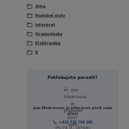
Alba
Hudební styly
Interpret
Gramodesky
Elektronika
X
Potřebujete poradit?
pan Modrovous je připraven plnit vaše
přání
+420 725 736 293
(Po-Pá, 8 - 16 hod.)