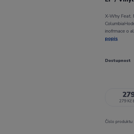
X-Why Feat. M
ColumbiaHodn
inofrmace o a
popis
Dostupnost
27
279 Kč
Číslo produktu: