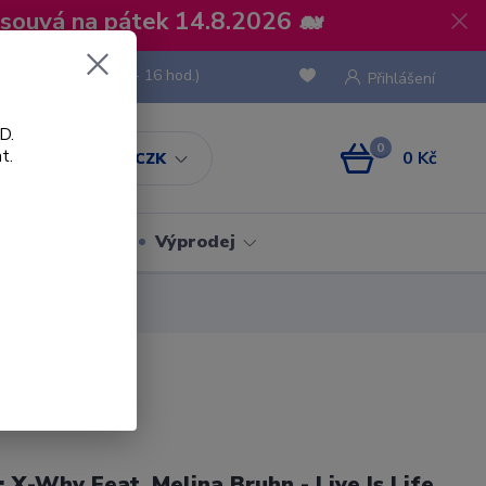
osouvá na pátek 14.8.2026 🐋
 736 293
(Po-Pá, 8 - 16 hod.)
Přihlášení
D.
0
t.
0 Kč
CZK
Obaly
Výprodej
l: X-Why Feat. Melina Bruhn - Live Is Life