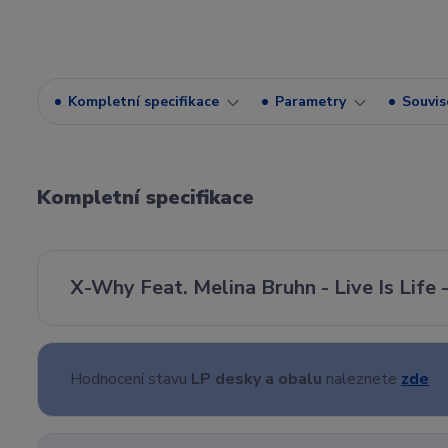
Kompletní specifikace
Parametry
Souvise
Kompletní specifikace
X-Why Feat. Melina Bruhn - Live Is Life 
Hodnocení stavu
LP desky a obalu
naleznete
zde