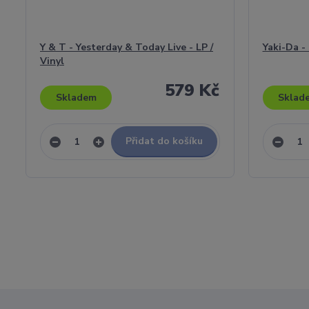
Y & T - Yesterday & Today Live - LP /
Yaki-Da -
Vinyl
579 Kč
Skladem
Sklad
Přidat do košíku