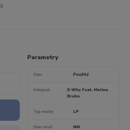
ch
Parametry
Stav
Použitý
Interpret
X-Why Feat. Melina
Bruhn
Typ nosiče
LP
Stav nosič
NM