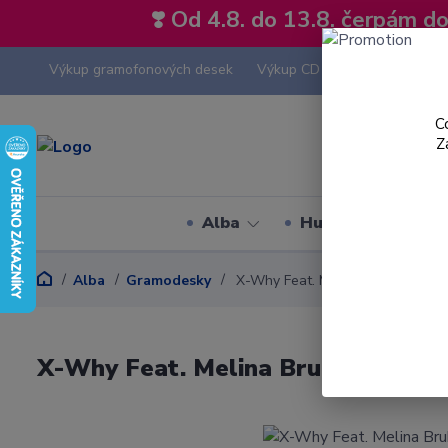
❣️ Od 4.8. do 13.8. čerpám 
Výkup gramofonových desek
Výkup CD
Výkup hi-fi tech
C
Z
Alba
Hudební styly
Alba
Gramodesky
X-Why Feat. Melina Bruhn - Live Is
X-Why Feat. Melina Bruhn - Live Is 