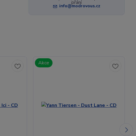
info@modrovous.cz
Akce