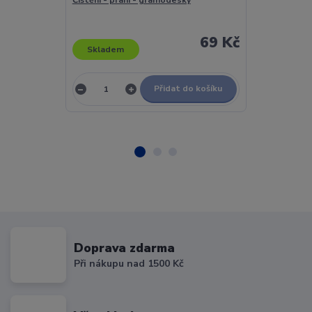
Lied Erzählt - 
69 Kč
Dočasně
Skladem
nedostupn
Přidat do košíku
Doprava zdarma
Při nákupu nad 1500 Kč