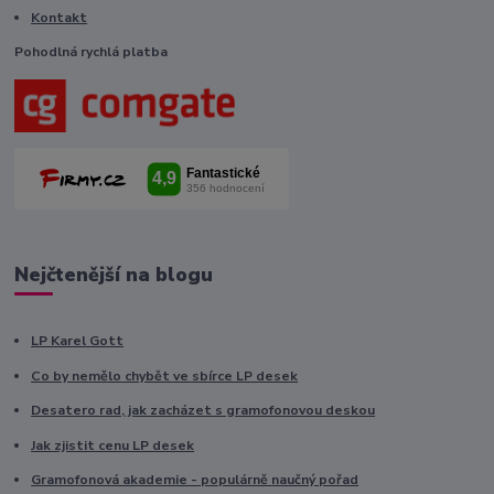
Kontakt
Pohodlná rychlá platba
Nejčtenější na blogu
LP Karel Gott
Co by nemělo chybět ve sbírce LP desek
Desatero rad, jak zacházet s gramofonovou deskou
Jak zjistit cenu LP desek
Gramofonová akademie - populárně naučný pořad