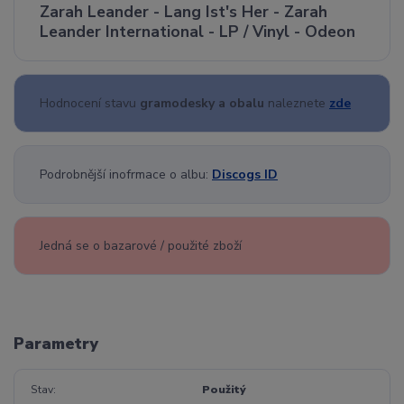
Zarah Leander - Lang Ist's Her - Zarah
Leander International - LP / Vinyl - Odeon
Hodnocení stavu
gramodesky a obalu
naleznete
zde
Podrobnější inofrmace o albu:
Discogs ID
Jedná se o bazarové / použité zboží
Parametry
Stav
Použitý