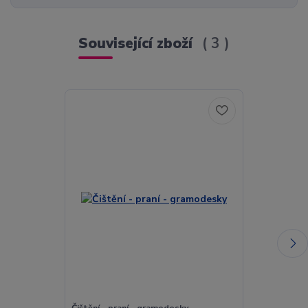
Související zboží
3
Čištění - praní - gramodesky
Zarah Leander