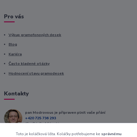
Pro vás
Výkup gramofonových desek
Blog
Kariéra
Často kladené otázky
Hodnocení stavu gramodesek
Kontakty
pan Modrovous je připraven plnit vaše přání
+420 725 736 293
(Po-Pá, 8 - 16 hod.)
Toto je koláčková lišta. Koláčky potřebujeme ke
správnému
info@modrovous.cz