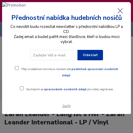
❣️ Od 4.8. do 13.8. čerpám dovolenou. Datum
expedice objednávek se posouvá na pátek
14.8.2026 🐋
Přednostní nabídka hudebních nosičů
Co nevidět budu rozesílat newsletter s přednostní nabídkou LP a
+420 725 736 293
CZK
(Po-Pá, 8 - 16 hod.)
CD.
Zadej email a budeš patřit mezi šťastlivce, kteří si budou moci
vybrat.
0
0 Kč
Odeslat
Menu
Přeji si odebírat novinky e-mailem dle
podmínek zpracování osobních
údajů
.
Alba
Gramodesky
Zarah Leander - Lang Ist's Her - Zarah
Souhlasím se
zpracováním osobních údajů
pro účely registrace.
Leander International - LP / Vinyl
Zavřít
Zarah Leander - Lang Ist's Her - Zarah
Leander International - LP / Vinyl