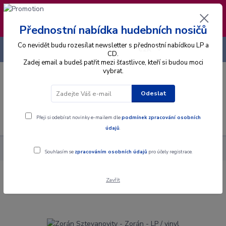
❣️ Od 4.8. do 13.8. čerpám dovolenou. Datum
expedice objednávek se posouvá na pátek
14.8.2026 🐋
Přednostní nabídka hudebních nosičů
Co nevidět budu rozesílat newsletter s přednostní nabídkou LP a
+420 725 736 293
CZK
(Po-Pá, 8 - 16 hod.)
CD.
Zadej email a budeš patřit mezi šťastlivce, kteří si budou moci
vybrat.
0
0 Kč
Odeslat
Menu
Přeji si odebírat novinky e-mailem dle
podmínek zpracování osobních
údajů
.
Alba
Gramodesky
Zorán Sztevanovity - Zorán - LP / vinyl
Souhlasím se
zpracováním osobních údajů
pro účely registrace.
Zavřít
Zorán Sztevanovity - Zorán - LP / vinyl