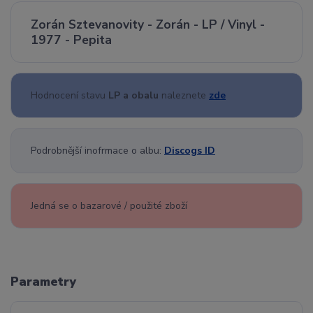
Zorán Sztevanovity - Zorán - LP / Vinyl -
1977 - Pepita
Hodnocení stavu
LP a obalu
naleznete
zde
Podrobnější inofrmace o albu:
Discogs ID
Jedná se o bazarové / použité zboží
Parametry