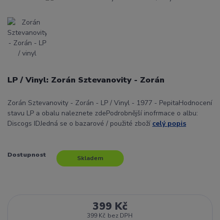
LP / Vinyl: Zorán Sztevanovity - Zorán
Zorán Sztevanovity - Zorán - LP / Vinyl - 1977 - PepitaHodnocení
stavu LP a obalu naleznete zdePodrobnější inofrmace o albu:
Discogs IDJedná se o bazarové / použité zboží
celý popis
Dostupnost
Skladem
399 Kč
399 Kč
bez DPH