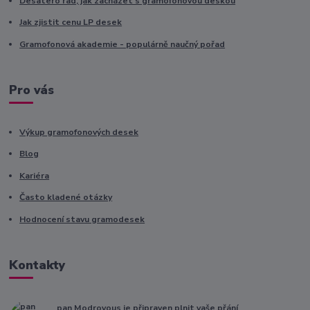
Desatero rad, jak zacházet s gramofonovou deskou
Jak zjistit cenu LP desek
Gramofonová akademie - populárně naučný pořad
Pro vás
Výkup gramofonových desek
Blog
Kariéra
Často kladené otázky
Hodnocení stavu gramodesek
Kontakty
pan Modrovous je připraven plnit vaše přání