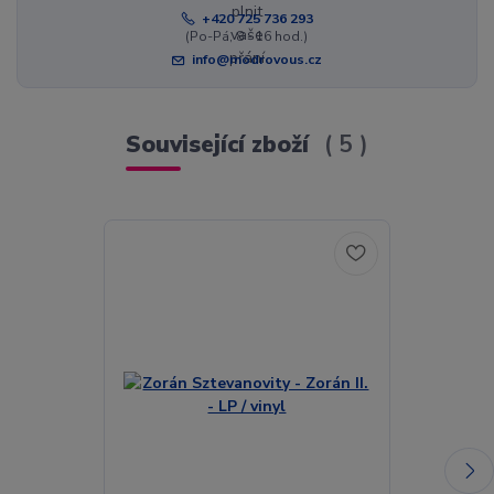
+420 725 736 293
(Po-Pá, 8 - 16 hod.)
info@modrovous.cz
Související zboží
5
Akce