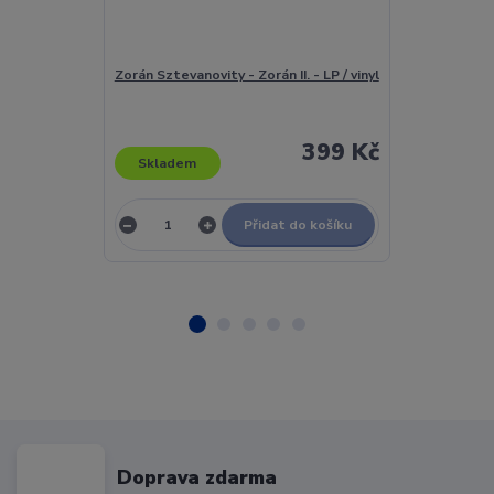
Zorán Sztevanovity - Zorán II. - LP / vinyl
Zorka Kohouto
Už Troubějí Na
399 Kč
Skladem
Skladem
Přidat do košíku
Doprava zdarma