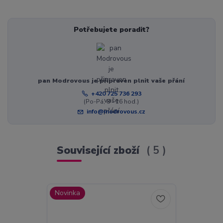
Potřebujete poradit?
pan Modrovous je připraven plnit vaše přání
+420 725 736 293
(Po-Pá, 8 - 16 hod.)
info@modrovous.cz
Související zboží
5
Novinka
Novinka