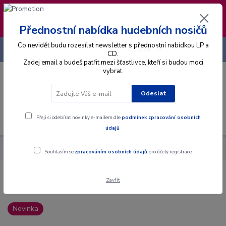
❣️ Od 4.8. do 13.8. čerpám dovolenou. Datum
expedice objednávek se posouvá na pátek
14.8.2026 🐋
Přednostní nabídka hudebních nosičů
Co nevidět budu rozesílat newsletter s přednostní nabídkou LP a
+420 725 736 293
CZK
(Po-Pá, 8 - 16 hod.)
CD.
Zadej email a budeš patřit mezi šťastlivce, kteří si budou moci
vybrat.
0
0 Kč
Odeslat
Menu
Přeji si odebírat novinky e-mailem dle
podmínek zpracování osobních
údajů
.
Alba
CD
Ador Dorath - Symbols - CD
Souhlasím se
zpracováním osobních údajů
pro účely registrace.
Zavřít
Ador Dorath - Symbols - CD
Novinka