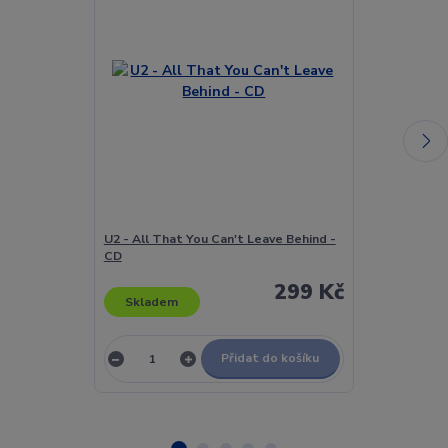
U2 - All That You Can't Leave Behind -
Radiohead - 
CD
299 Kč
Skladem
Skladem
Přidat do košíku