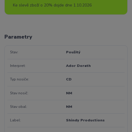
Ke slevě zboží o 20% dojde dne 1.10.2026
Parametry
Stav
Použitý
Interpret
Ador Dorath
Typ nosiče
CD
Stav nosič
NM
Stav obal
NM
Label
Shindy Productions