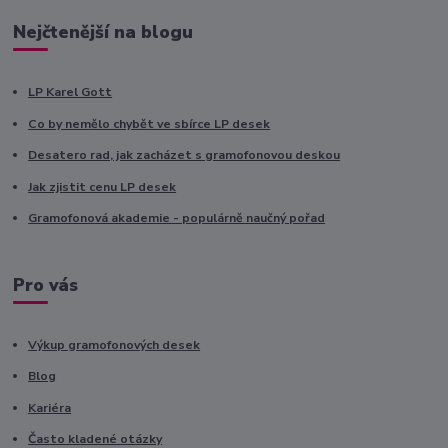
Nejčtenější na blogu
LP Karel Gott
Co by nemělo chybět ve sbírce LP desek
Desatero rad, jak zacházet s gramofonovou deskou
Jak zjistit cenu LP desek
Gramofonová akademie - populárně naučný pořad
Pro vás
Výkup gramofonových desek
Blog
Kariéra
Často kladené otázky