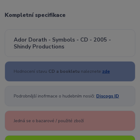
Kompletní specifikace
Ador Dorath - Symbols - CD - 2005 -
Shindy Productions
Hodnocení stavu
CD a bookletu
naleznete
zde
Podrobnější inofrmace o hudebním nosiči:
Discogs ID
Jedná se o bazarové / použité zboží