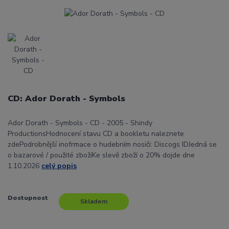
CD: Ador Dorath - Symbols
Ador Dorath - Symbols - CD - 2005 - Shindy
ProductionsHodnocení stavu CD a bookletu naleznete
zdePodrobnější inofrmace o hudebním nosiči: Discogs IDJedná se
o bazarové / použité zbožíKe slevě zboží o 20% dojde dne
1.10.2026
celý popis
Dostupnost
Skladem