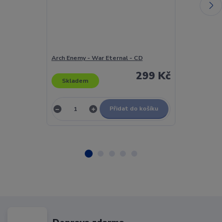
Arch Enemy - War Eternal - CD
Arch Enemy - 
299 Kč
Skladem
Skladem
Přidat do košíku