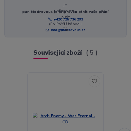
pan Modrovous je připraven plnit vaše přání
+420 725 736 293
(Po-Pá, 8 - 16 hod.)
info@modrovous.cz
Související zboží
5