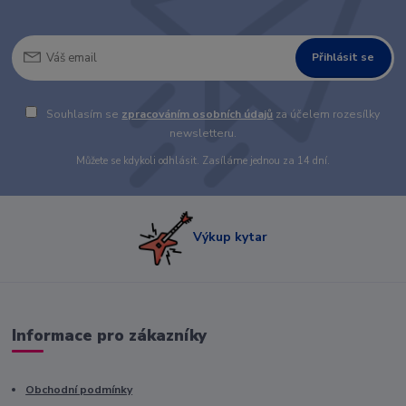
Přihlásit se
Souhlasím se
zpracováním osobních údajů
za účelem rozesílky
newsletteru.
Můžete se kdykoli odhlásit. Zasíláme jednou za 14 dní.
Výkup kytar
Informace pro zákazníky
Obchodní podmínky