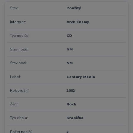
Stav
Použitý
Interpret
Arch Enemy
Typ nosiče
CD
Stav nosič
NM
Stav obal
NM
Label
Century Media
Rok vydání
2002
Žánr
Rock
Typ obalu
Krabička
Počet nosičů
2