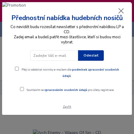
❣️ Od 4.8. do 13.8. čerpám dovolenou. Datum
expedice objednávek se posouvá na pátek
14.8.2026 🐋
Přednostní nabídka hudebních nosičů
Co nevidět budu rozesílat newsletter s přednostní nabídkou LP a
+420 725 736 293
CZK
(Po-Pá, 8 - 16 hod.)
CD.
Zadej email a budeš patřit mezi šťastlivce, kteří si budou moci
vybrat.
0
0 Kč
Odeslat
Menu
Přeji si odebírat novinky e-mailem dle
podmínek zpracování osobních
údajů
.
Alba
CD
Arch Enemy - Wages Of Sin - CD
Souhlasím se
zpracováním osobních údajů
pro účely registrace.
Zavřít
Arch Enemy - Wages Of Sin - CD