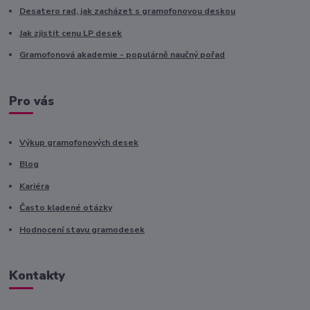
Desatero rad, jak zacházet s gramofonovou deskou
Jak zjistit cenu LP desek
Gramofonová akademie - populárně naučný pořad
Pro vás
Výkup gramofonových desek
Blog
Kariéra
Často kladené otázky
Hodnocení stavu gramodesek
Kontakty