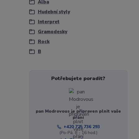
Alba
Hudební styly
Interpret
Gramodesky
Rock
B
Potřebujete poradit?
pan Modrovous je připraven plnit vaše
přání
+420 725 736 293
(Po-Pá, 8 - 16 hod.)