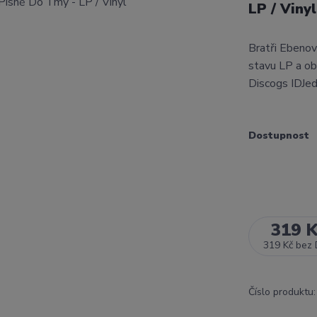
LP / Viny
Bratři Ebeno
stavu LP a ob
Discogs IDJed
Dostupnost
319 
319 Kč
bez
Číslo produktu: