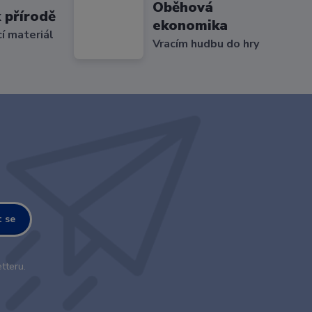
Oběhová
 přírodě
ekonomika
cí materiál
Vracím hudbu do hry
t se
tteru.