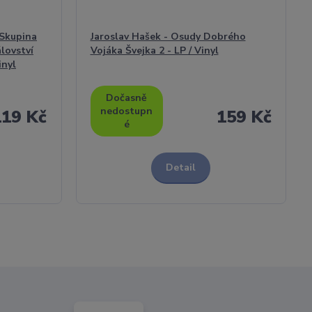
 Skupina
Jaroslav Hašek - Osudy Dobrého
lovství
Vojáka Švejka 2 - LP / Vinyl
inyl
Dočasně
nedostupn
119 Kč
159 Kč
é
Detail