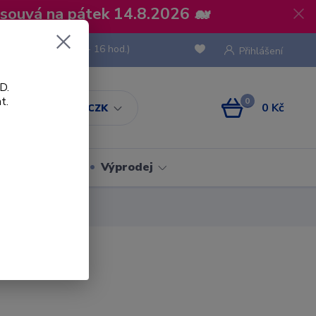
osouvá na pátek 14.8.2026 🐋
 736 293
(Po-Pá, 8 - 16 hod.)
Přihlášení
D.
t.
0
0 Kč
CZK
Obaly
Výprodej