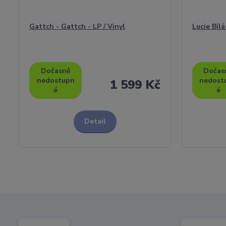
Gattch - Gattch - LP / Vinyl
Lucie Bílá
Dočasně
Dočas
nedostupn
nedost
1 599 Kč
é
é
Detail