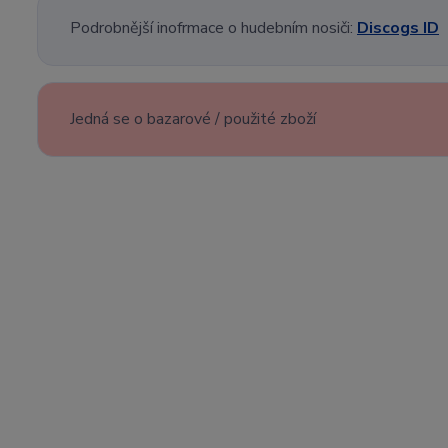
Podrobnější inofrmace o hudebním nosiči:
Discogs ID
Jedná se o bazarové / použité zboží