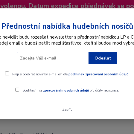
dovolenou. Datum expedice objednávek se p
niky
Nevíte si rady? Zavolejte.
+420 725
Více
Přednostní nabídka hudebních nosičů
o nevidět budu rozesílat newsletter s přednostní nabídkou LP a C
adej email a budeš patřit mezi šťastlivce, kteří si budou moci vybra
Hledat
Odeslat
Interpret
Karel Gott
Dárkové poukazy
Přeji si odebírat novinky e-mailem dle
podmínek zpracování osobních údajů
.
y - LP / Vinyl
Souhlasím se
zpracováním osobních údajů
pro účely registrace.
Zavřít
y - LP / Vinyl