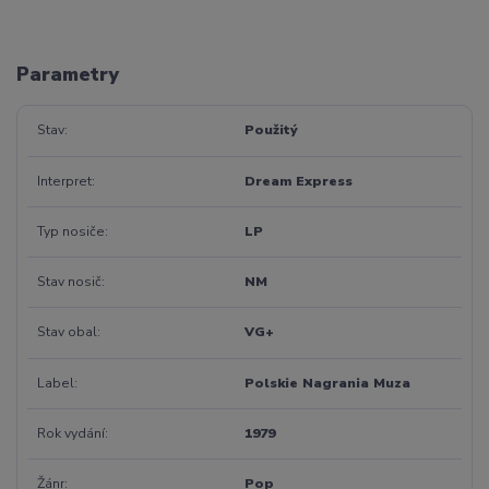
Parametry
Stav
Použitý
Interpret
Dream Express
Typ nosiče
LP
Stav nosič
NM
Stav obal
VG+
Label
Polskie Nagrania Muza
Rok vydání
1979
Žánr
Pop