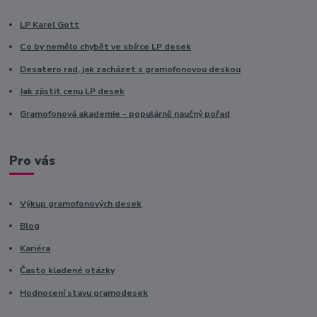
LP Karel Gott
Co by nemělo chybět ve sbírce LP desek
Desatero rad, jak zacházet s gramofonovou deskou
Jak zjistit cenu LP desek
Gramofonová akademie - populárně naučný pořad
Pro vás
Výkup gramofonových desek
Blog
Kariéra
Často kladené otázky
Hodnocení stavu gramodesek