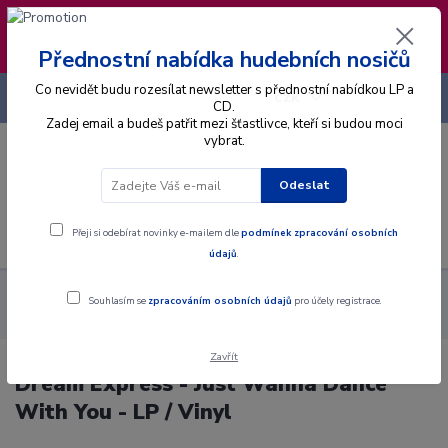
❣️ Od 4.8. do 13.8. čerpám dovolenou. Datum
expedice objednávek se posouvá na pátek
14.8.2026 🐋
Přednostní nabídka hudebních nosičů
Co nevidět budu rozesílat newsletter s přednostní nabídkou LP a
+420 725 736 293
CZK
(Po-Pá, 8 - 16 hod.)
CD.
Zadej email a budeš patřit mezi šťastlivce, kteří si budou moci
vybrat.
0
0 Kč
Odeslat
Menu
Přeji si odebírat novinky e-mailem dle
podmínek zpracování osobních
údajů
.
Alba
Gramodesky
Dream Express - Just Wanna Dance With
Souhlasím se
zpracováním osobních údajů
pro účely registrace.
You - LP / Vinyl
Zavřít
Dream Express - Just Wanna Dance
With You - LP / Vinyl