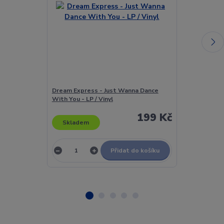
Dream Express - Just Wanna Dance
Dream Expres
With You - LP / Vinyl
With You - LP 
199 Kč
Skladem
Skladem
Přidat do košíku