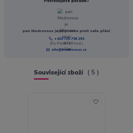
Potřebujete poradit?
pan Modrovous je připraven plnit vaše přání
+420 725 736 293
(Po-Pá, 8 - 16 hod.)
info@modrovous.cz
Související zboží
5