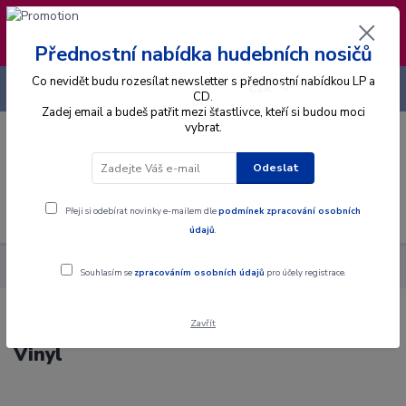
❣️ Od 4.8. do 13.8. čerpám dovolenou. Datum
expedice objednávek se posouvá na pátek
14.8.2026 🐋
Přednostní nabídka hudebních nosičů
Co nevidět budu rozesílat newsletter s přednostní nabídkou LP a
+420 725 736 293
CZK
(Po-Pá, 8 - 16 hod.)
CD.
Zadej email a budeš patřit mezi šťastlivce, kteří si budou moci
vybrat.
0
0 Kč
Odeslat
Menu
Přeji si odebírat novinky e-mailem dle
podmínek zpracování osobních
údajů
.
Alba
Gramodesky
Duet Emmo - Or So It Seems - LP / Vinyl
Souhlasím se
zpracováním osobních údajů
pro účely registrace.
Zavřít
Duet Emmo - Or So It Seems - LP /
Vinyl