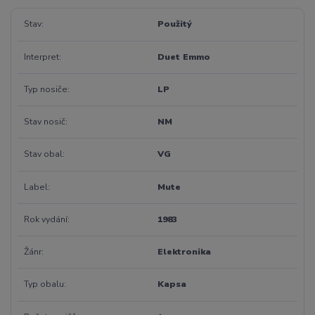
Stav
Použitý
Interpret
Duet Emmo
Typ nosiče
LP
Stav nosič
NM
Stav obal
VG
Label
Mute
Rok vydání
1983
Žánr
Elektronika
Typ obalu
Kapsa