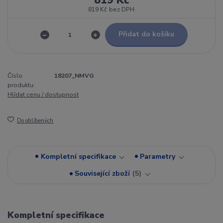
819 Kč
819 Kč
bez DPH
Přidat do košíku
Číslo
18207_NMVG
produktu:
Hlídat cenu / dostupnost
Do oblíbených
Kompletní specifikace
Parametry
Související zboží
5
Kompletní specifikace