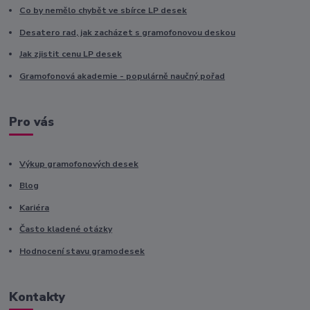
Co by nemělo chybět ve sbírce LP desek
Desatero rad, jak zacházet s gramofonovou deskou
Jak zjistit cenu LP desek
Gramofonová akademie - populárně naučný pořad
Pro vás
Výkup gramofonových desek
Blog
Kariéra
Často kladené otázky
Hodnocení stavu gramodesek
Kontakty