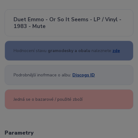
Duet Emmo - Or So It Seems - LP / Vinyl -
1983 - Mute
Hodnocení stavu
gramodesky a obalu
naleznete
zde
Podrobnější inofrmace o albu:
Discogs ID
Jedná se o bazarové / použité zboží
Parametry