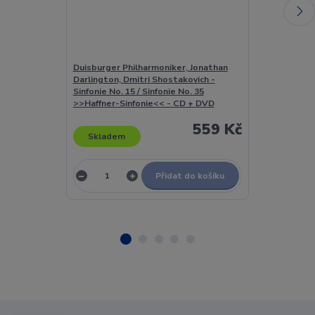
Duisburger Philharmoniker, Jonathan
Duke Ellingto
Darlington, Dmitri Shostakovich -
Sinfonie No. 15 / Sinfonie No. 35
>>Haffner-Sinfonie<< - CD + DVD
559 Kč
Skladem
Skladem
Přidat do košíku