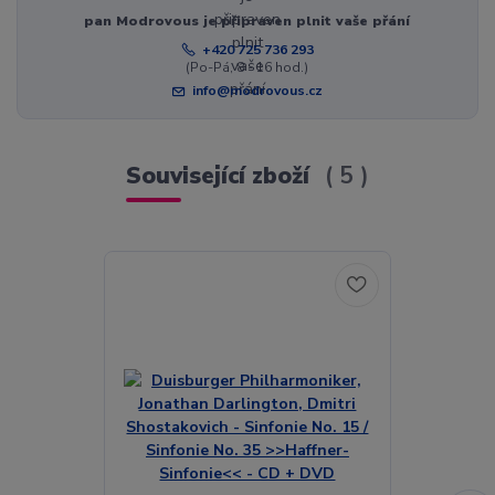
pan Modrovous je připraven plnit vaše přání
+420 725 736 293
(Po-Pá, 8 - 16 hod.)
info@modrovous.cz
Související zboží
5