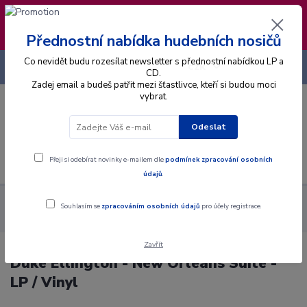
❣️ Od 4.8. do 13.8. čerpám dovolenou. Datum
expedice objednávek se posouvá na pátek
14.8.2026 🐋
Přednostní nabídka hudebních nosičů
Co nevidět budu rozesílat newsletter s přednostní nabídkou LP a
+420 725 736 293
CZK
(Po-Pá, 8 - 16 hod.)
CD.
Zadej email a budeš patřit mezi šťastlivce, kteří si budou moci
vybrat.
0
0 Kč
Odeslat
Menu
Přeji si odebírat novinky e-mailem dle
podmínek zpracování osobních
údajů
.
Alba
Gramodesky
Duke Ellington - New Orleans Suite - LP /
Souhlasím se
zpracováním osobních údajů
pro účely registrace.
Vinyl
Zavřít
Duke Ellington - New Orleans Suite -
LP / Vinyl