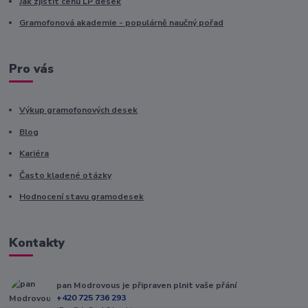
Jak zjistit cenu LP desek
Gramofonová akademie - populárně naučný pořad
Pro vás
Výkup gramofonových desek
Blog
Kariéra
Často kladené otázky
Hodnocení stavu gramodesek
Kontakty
pan Modrovous je připraven plnit vaše přání
+420 725 736 293