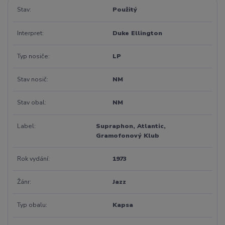
Stav
Použitý
Interpret
Duke Ellington
Typ nosiče
LP
Stav nosič
NM
Stav obal
NM
Label
Supraphon, Atlantic,
Gramofonový Klub
Rok vydání
1973
Žánr
Jazz
Typ obalu
Kapsa