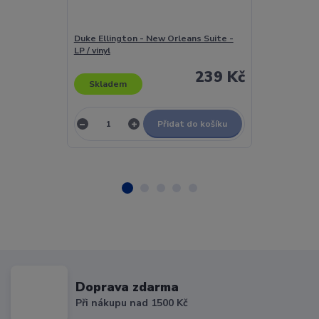
Duke Ellington - New Orleans Suite -
Duke Ellingto
LP / vinyl
239 Kč
Skladem
Skladem
Přidat do košíku
Doprava zdarma
Při nákupu nad 1500 Kč