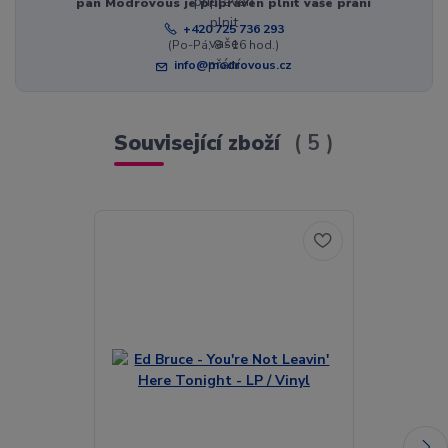
pan Modrovous je připraven plnit vaše přání
+420 725 736 293
(Po-Pá, 8 - 16 hod.)
info@modrovous.cz
Související zboží
5