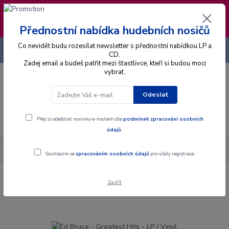
❣️ Od 4.8. do 13.8. čerpám dovolenou. Datum
expedice objednávek se posouvá na pátek
14.8.2026 🐋
Přednostní nabídka hudebních nosičů
Co nevidět budu rozesílat newsletter s přednostní nabídkou LP a
+420 725 736 293
CZK
(Po-Pá, 8 - 16 hod.)
CD.
Zadej email a budeš patřit mezi šťastlivce, kteří si budou moci
vybrat.
0
0 Kč
Odeslat
Menu
Přeji si odebírat novinky e-mailem dle
podmínek zpracování osobních
údajů
.
Alba
Gramodesky
Ed Bruce - Greatest Hits - LP / Vinyl
Souhlasím se
zpracováním osobních údajů
pro účely registrace.
Zavřít
Ed Bruce - Greatest Hits - LP / Vinyl