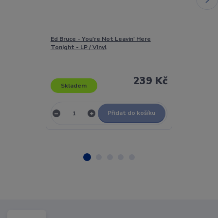
Ed Bruce - You're Not Leavin' Here
Eda & Eda - Tř
Tonight - LP / Vinyl
239 Kč
Skladem
Skladem
Přidat do košíku