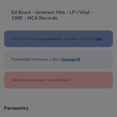
Ed Bruce - Greatest Hits - LP / Vinyl -
1985 - MCA Records
Hodnocení stavu
gramodesky a obalu
naleznete
zde
Podrobnější inofrmace o albu:
Discogs ID
Jedná se o bazarové / použité zboží
Parametry