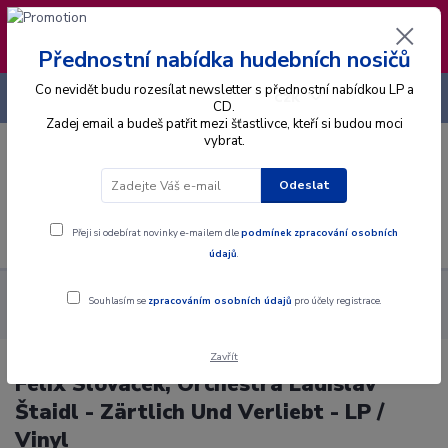
❣️ Od 4.8. do 13.8. čerpám dovolenou. Datum
expedice objednávek se posouvá na pátek
14.8.2026 🐋
Přednostní nabídka hudebních nosičů
Co nevidět budu rozesílat newsletter s přednostní nabídkou LP a
+420 725 736 293
CZK
(Po-Pá, 8 - 16 hod.)
CD.
Zadej email a budeš patřit mezi šťastlivce, kteří si budou moci
vybrat.
0
0 Kč
Odeslat
Menu
Přeji si odebírat novinky e-mailem dle
podmínek zpracování osobních
údajů
.
Alba
Gramodesky
Felix Slováček, Orchestra Ladislav Štaidl -
Souhlasím se
zpracováním osobních údajů
pro účely registrace.
Zärtlich Und Verliebt - LP / Vinyl
Zavřít
Felix Slováček, Orchestra Ladislav
Štaidl - Zärtlich Und Verliebt - LP /
Vinyl