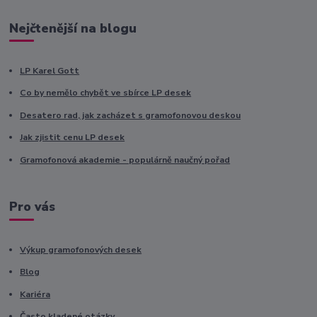
Nejčtenější na blogu
LP Karel Gott
Co by nemělo chybět ve sbírce LP desek
Desatero rad, jak zacházet s gramofonovou deskou
Jak zjistit cenu LP desek
Gramofonová akademie - populárně naučný pořad
Pro vás
Výkup gramofonových desek
Blog
Kariéra
Často kladené otázky