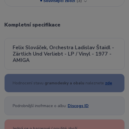
Související zboží
3
Kompletní specifikace
Felix Slováček, Orchestra Ladislav Štaidl -
Zärtlich Und Verliebt - LP / Vinyl - 1977 -
AMIGA
Hodnocení stavu
gramodesky a obalu
naleznete
zde
Podrobnější inofrmace o albu:
Discogs ID
Jedná se o bazarové / použité zboží