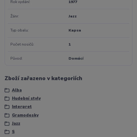
Rok vydání
1977
Žánr
Jazz
Typ obalu
Kapsa
Počet nosičů
1
Původ
Domácí
Zboží zařazeno v kategoriích
Alba
Hudební styly
Interpret
Gramodesky
Jazz
S