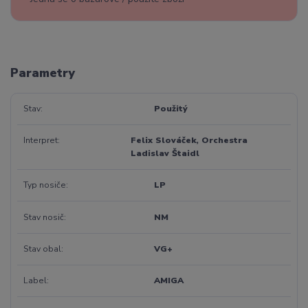
Parametry
Stav
Použitý
Interpret
Felix Slováček, Orchestra
Ladislav Štaidl
Typ nosiče
LP
Stav nosič
NM
Stav obal
VG+
Label
AMIGA