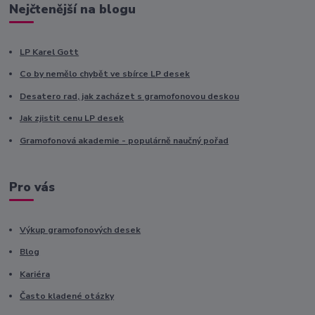
Nejčtenější na blogu
LP Karel Gott
Co by nemělo chybět ve sbírce LP desek
Desatero rad, jak zacházet s gramofonovou deskou
Jak zjistit cenu LP desek
Gramofonová akademie - populárně naučný pořad
Pro vás
Výkup gramofonových desek
Blog
Kariéra
Často kladené otázky