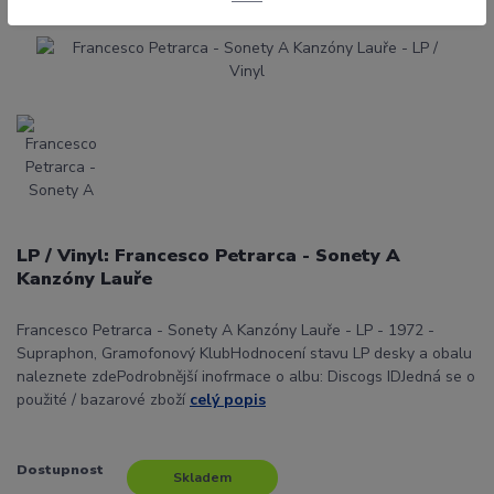
LP / Vinyl: Francesco Petrarca - Sonety A
Kanzóny Lauře
Francesco Petrarca - Sonety A Kanzóny Lauře - LP - 1972 -
Supraphon, Gramofonový KlubHodnocení stavu LP desky a obalu
naleznete zdePodrobnější inofrmace o albu: Discogs IDJedná se o
použité / bazarové zboží
celý popis
Dostupnost
Skladem