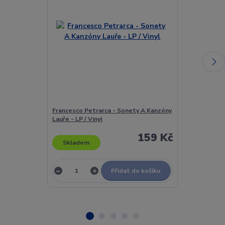
Francesco Petrarca - Sonety A Kanzóny
Francis Cabrel
Lauře - LP / Vinyl
Vinyl
159 Kč
Skladem
Skladem
Přidat do košíku