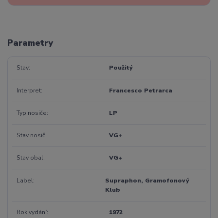
Parametry
Stav
Použitý
Interpret
Francesco Petrarca
Typ nosiče
LP
Stav nosič
VG+
Stav obal
VG+
Label
Supraphon, Gramofonový
Klub
Rok vydání
1972