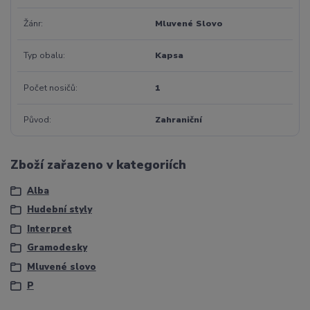
Žánr
Mluvené Slovo
Typ obalu
Kapsa
Počet nosičů
1
Původ
Zahraniční
Zboží zařazeno v kategoriích
Alba
Hudební styly
Interpret
Gramodesky
Mluvené slovo
P