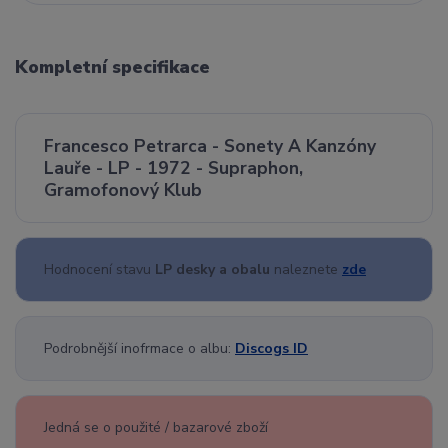
Kompletní specifikace
Francesco Petrarca - Sonety A Kanzóny
Lauře - LP - 1972 - Supraphon,
Gramofonový Klub
Hodnocení stavu
LP desky a obalu
naleznete
zde
Podrobnější inofrmace o albu:
Discogs ID
Jedná se o použité / bazarové zboží