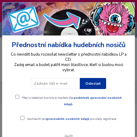
❣️ Od 4.8. do 13.8. čerpám dovolenou. Datum
expedice objednávek se posouvá na pátek
14.8.2026 🐋
+420 725 736 293
CZK
(Po-Pá, 8 - 16 hod.)
Přednostní nabídka hudebních nosičů
0
0 Kč
Co nevidět budu rozesílat newsletter s přednostní nabídkou LP a
CD.
Zadej email a budeš patřit mezi šťastlivce, kteří si budou moci
vybrat.
Menu
Odeslat
Alba
Gramodesky
Francesco Petrarca - Sonety A Kanzóny
Lauře - LP / Vinyl
Přeji si odebírat novinky e-mailem dle
podmínek zpracování osobních
údajů
.
Francesco Petrarca - Sonety A
Souhlasím se
zpracováním osobních údajů
pro účely registrace.
Kanzóny Lauře - LP / Vinyl
Zavřít