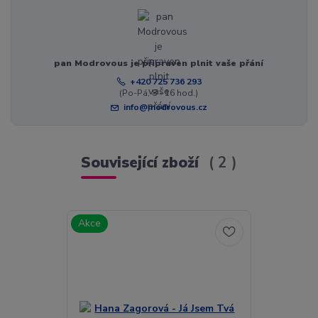
pan Modrovous je připraven plnit vaše přání
+420 725 736 293
(Po-Pá, 8 - 16 hod.)
info@modrovous.cz
Související zboží
2
Akce