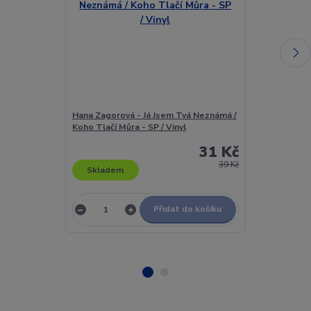
Hana Zagorová - Já Jsem Tvá Neznámá /
Hana Zagorová
Koho Tlačí Můra - SP / Vinyl
Vinyl
31 Kč
39 Kč
Skladem
Skladem
Přidat do košíku