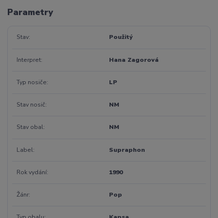
Parametry
Stav
Použitý
Interpret
Hana Zagorová
Typ nosiče
LP
Stav nosič
NM
Stav obal
NM
Label
Supraphon
Rok vydání
1990
Žánr
Pop
Typ obalu
Kapsa