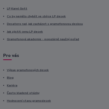
LP Karel Gott
Co by nemělo chybět ve sbírce LP desek
Desatero rad, jak zacházet s gramofonovou deskou
Jak zjistit cenu LP desek
Gramofonová akademie - populárně naučný pořad
Pro vás
Výkup gramofonových desek
Blog
Kariéra
Často kladené otázky
Hodnocení stavu gramodesek