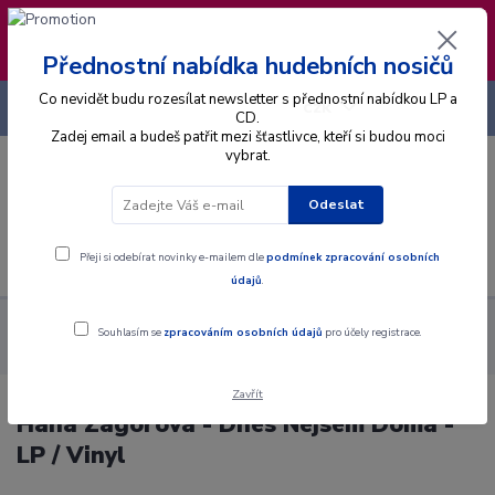
❣️ Od 4.8. do 13.8. čerpám dovolenou. Datum
expedice objednávek se posouvá na pátek
14.8.2026 🐋
Přednostní nabídka hudebních nosičů
Co nevidět budu rozesílat newsletter s přednostní nabídkou LP a
+420 725 736 293
CZK
(Po-Pá, 8 - 16 hod.)
CD.
Zadej email a budeš patřit mezi šťastlivce, kteří si budou moci
vybrat.
0
0 Kč
Odeslat
Menu
Přeji si odebírat novinky e-mailem dle
podmínek zpracování osobních
údajů
.
Alba
Gramodesky
Hana Zagorová - Dnes Nejsem Doma - LP
Souhlasím se
zpracováním osobních údajů
pro účely registrace.
/ Vinyl
Zavřít
Hana Zagorová - Dnes Nejsem Doma -
LP / Vinyl