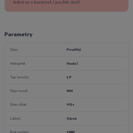
Jedná se o bazarové / použité zboží
Parametry
Stav
Použitý
Interpret
Hudci
Typ nosiče
LP
Stav nosič
NM
Stav obal
VG+
Label
Opus
Rok vydání
1983