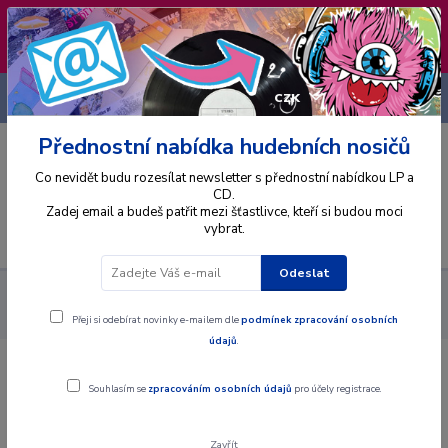
❣️ Od 4.8. do 13.8. čerpám dovolenou. Datum
expedice objednávek se posouvá na pátek
14.8.2026 🐋
+420 725 736 293
CZK
(Po-Pá, 8 - 16 hod.)
Přednostní nabídka hudebních nosičů
0
0 Kč
Co nevidět budu rozesílat newsletter s přednostní nabídkou LP a
CD.
Zadej email a budeš patřit mezi šťastlivce, kteří si budou moci
vybrat.
Menu
Odeslat
Alba
Gramodesky
Hudci - Piesne Zo Záhoria Hrajú Hudci =
Song From Záhorie Played By Fiddlers - LP / Vinyl
Přeji si odebírat novinky e-mailem dle
podmínek zpracování osobních
údajů
.
Hudci - Piesne Zo Záhoria Hrajú Hudci
Souhlasím se
zpracováním osobních údajů
pro účely registrace.
= Song From Záhorie Played By
Fiddlers - LP / Vinyl
Zavřít