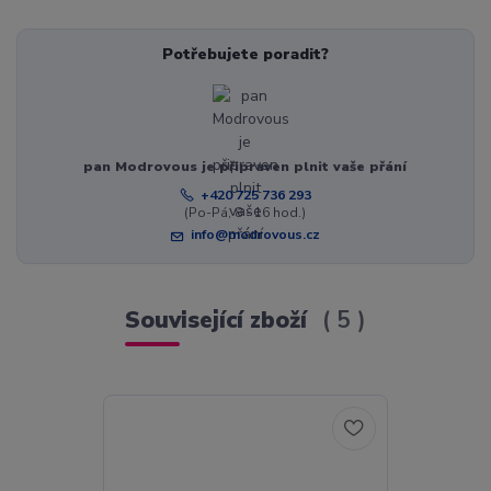
Potřebujete poradit?
pan Modrovous je připraven plnit vaše přání
+420 725 736 293
(Po-Pá, 8 - 16 hod.)
info@modrovous.cz
Související zboží
5