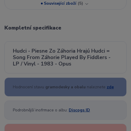
Související zboží
5
Kompletní specifikace
Hudci - Piesne Zo Záhoria Hrajú Hudci =
Song From Záhorie Played By Fiddlers -
LP / Vinyl - 1983 - Opus
Hodnocení stavu
gramodesky a obalu
naleznete
zde
Podrobnější inofrmace o albu:
Discogs ID