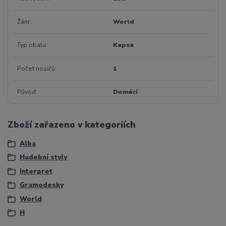
Žánr
World
Typ obalu
Kapsa
Počet nosičů
1
Původ
Domácí
Zboží zařazeno v kategoriích
Alba
Hudební styly
Interpret
Gramodesky
World
H