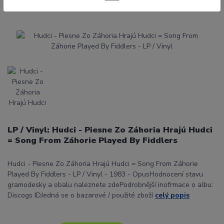
LP / Vinyl: Hudci - Piesne Zo Záhoria Hrajú Hudci
= Song From Záhorie Played By Fiddlers
Hudci - Piesne Zo Záhoria Hrajú Hudci = Song From Záhorie
Played By Fiddlers - LP / Vinyl - 1983 - OpusHodnocení stavu
gramodesky a obalu naleznete zdePodrobnější inofrmace o albu:
Discogs IDJedná se o bazarové / použité zboží
celý popis