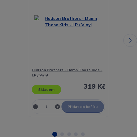
Hudson Brothers - Damn Those Kids -
Huey Lewis &
LP / Vinyl
& Several Yea
319 Kč
Skladem
Skladem
Přidat do košíku