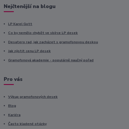
Nejčtenější na blogu
LP Karel Gott
Co by nemělo chybět ve sbírce LP desek
Desatero rad, jak zacházet s gramofonovou deskou
Jak zjistit cenu LP desek
Gramofonová akademie - populárně naučný pořad
Pro vás
Výkup gramofonových desek
Blog
Kariéra
Často kladené otázky