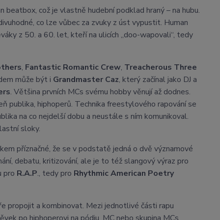
 beatbox, což je vlastně hudební podklad hraný – na hubu.
ivuhodné, co lze vůbec za zvuky z úst vypustit. Human
 z 50. a 60. let, kteří na ulicích „doo-wapovali“, tedy
others
,
Fantastic Romantic Crew
,
Treacherous Three
adem může být i
Grandmaster Caz
, který začínal jako DJ a
ers
. Většina prvních MCs svému hobby věnují až dodnes.
zeň publika, hiphoperů. Technika freestylového rapování se
ublika na co nejdelší dobu a neustále s ním komunikoval.
lastní sloky.
elkem příznačné, že se v podstatě jedná o dvě významové
í, debatu, kritizování, ale je to též slangový výraz pro
ou pro
R.A.P
., tedy pro
Rhythmic American Poetry
 propojit a kombinovat. Mezi jednotlivé části rapu
opěvek po hiphoperovi na pódiu. MC nebo skupina MCs