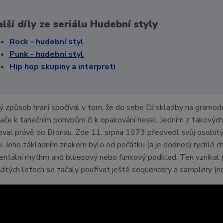
lší díly ze seriálu Hudební styly
Rock - hudební styl
Punk - hudební styl
Hip hop skupiny a interpreti
ý způsob hraní spočíval v tom, že do sebe DJ skladby na gramod
ače k tanečním pohybům či k opakování hesel. Jedním z takových
oval právě do Bronxu. Zde 11. srpna 1973 předvedl svůj osobitý
u. Jeho základním znakem bylo od počátku (a je dodnes) rychlé chr
entální rhythm and bluesový nebo funkový podklad. Ten vznikal
tých letech se začaly používat ještě sequencery a samplery (n