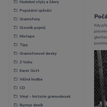
Hudební styly a žánry
Populární zpěváci
Počá
Gramofony
Kdy př
Slovník pojmů
polovin
Mixtape
ghettec
postmod
Tipy
Gramofonové desky
Z tisku
Karel Gott
Vážná hudba
CD
Vinyl - historie gramodesek
Byznys deník