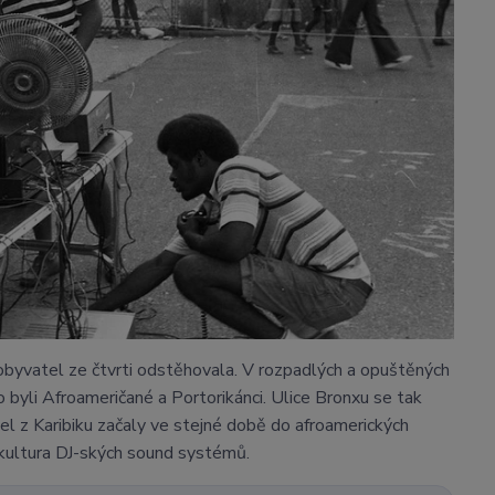
a obyvatel ze čtvrti odstěhovala. V rozpadlých a opuštěných
to byli Afroameričané a Portorikánci. Ulice Bronxu se tak
el z Karibiku začaly ve stejné době do afroamerických
bkultura DJ-ských sound systémů.