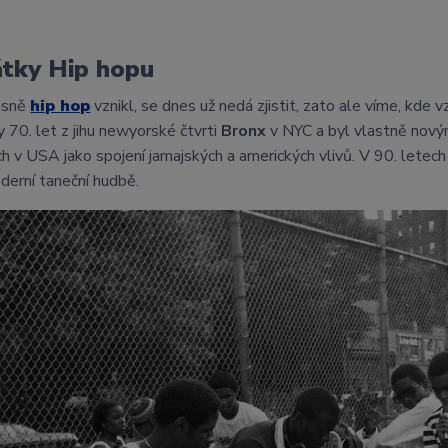
tky Hip hopu
esně
hip hop
vznikl, se dnes už nedá zjistit, zato ale víme, kde 
y 70. let z jihu newyorské čtvrti
Bronx
v NYC a byl vlastně nový
h v USA jako spojení jamajských a amerických vlivů. V 90. letech
erní taneční hudbě.