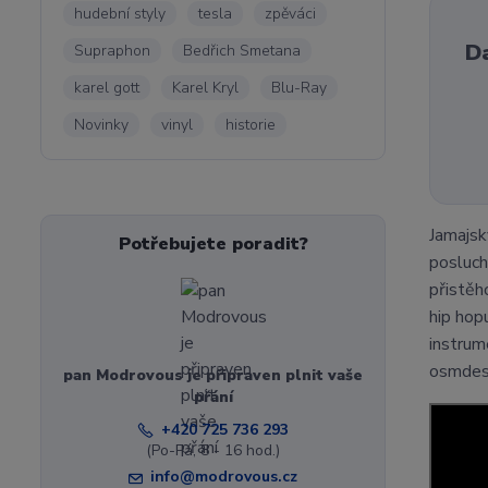
hudební styly
tesla
zpěváci
Da
Supraphon
Bedřich Smetana
karel gott
Karel Kryl
Blu-Ray
Novinky
vinyl
historie
Jamajsk
Potřebujete poradit?
posluch
přistěh
hip hop
instrum
osmdesá
pan Modrovous je připraven plnit vaše
přání
+420 725 736 293
(Po-Pá, 8 - 16 hod.)
info@modrovous.cz