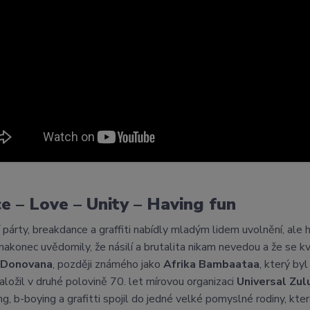
e – Love – Unity – Having fun
í párty, breakdance a graffiti nabídly mladým lidem uvolnění, ale 
 nakonec uvědomily, že násilí a brutalita nikam nevedou a že se kvů
 Donovana
, později známého jako
Afrika Bambaataa
, který b
založil v druhé polovině 70. let mírovou organizaci
Universal Zul
g, b-boying a grafitti spojil do jedné velké pomyslné rodiny, kte