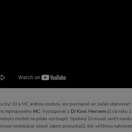
u byl DJ a MC jednou osobou, ale postupně se začali objevova
ního hiphopového
MC
. Vystupoval s
DJ Kool Hercem
již od roku
 nebylo možné na pódiu vystoupit. Správný DJ musel umět navá
 emcee nedokázal získat zájem posluchačů, byl většinou nahraze