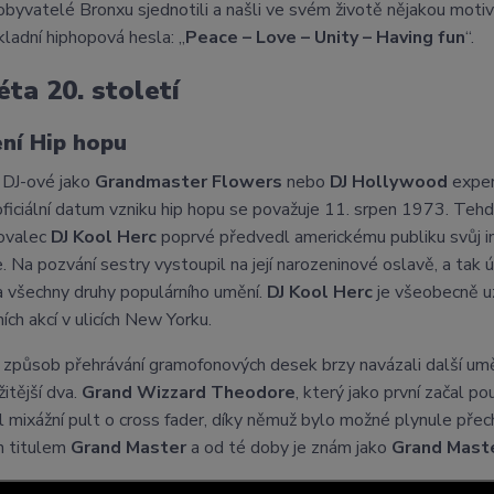
obyvatelé Bronxu sjednotili a našli ve svém životě nějakou motiv
ákladní hiphopová hesla: „
Peace – Love – Unity – Having fun
“.
léta 20. století
ní Hip hopu
 DJ-ové jako
Grandmaster Flowers
nebo
DJ Hollywood
exper
 oficiální datum vzniku hip hopu se považuje 11. srpen 1973. 
hovalec
DJ Kool Herc
poprvé předvedl americkému publiku svůj i
e. Na pozvání sestry vystoupil na její narozeninové oslavě, a tak
la všechny druhy populárního umění.
DJ Kool Herc
je všeobecně uz
ích akcí v ulicích New Yorku.
 způsob přehrávání gramofonových desek brzy navázali další umělc
žitější dva.
Grand Wizzard Theodore
, který jako první začal p
l mixážní pult o cross fader, díky němuž bylo možné plynule přech
n titulem
Grand Master
a od té doby je znám jako
Grand Maste