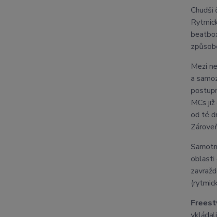
Chudší 
Rytmick
beatbox
způsobe
Mezi ne
a samo
postupn
MCs již
od té d
Zároveň
Samotn
oblasti
zavražd
(rytmic
Freest
vkládal