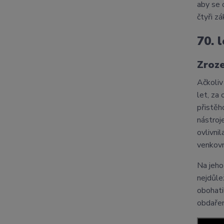
aby se 
čtyři z
70. 
Zroze
Ačkoliv
let, za
přistě
nástroj
ovlivni
venkovn
Na jeho
nejdůle
obohati
obdaře