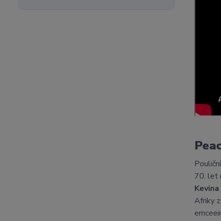
Peac
Pouličn
70. let
Kevina
Afriky 
emceein