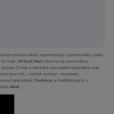
eskách porůznu míchá, experimentuje s přehráváním, pobízí
 DJ-ů byl i
DJ Kool Herc
, který se se svou rodinou
 způsob DJ-ingu a následná vlna nadšení způsobila vznik
lení slov, vět – vlastně recitace - na pomalý
 pomocí gramofonů (
Technics
) a mixážního pultu, v
ejvíce
Akai
).