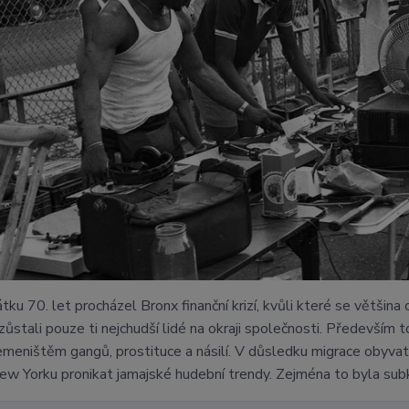
tku 70. let procházel Bronx finanční krizí, kvůli které se většin
 zůstali pouze ti nejchudší lidé na okraji společnosti. Především 
emeništěm gangů, prostituce a násilí. V důsledku migrace obyvat
New Yorku pronikat jamajské hudební trendy. Zejména to byla su