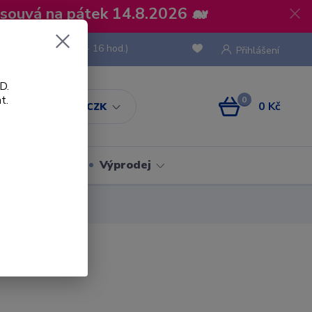
osouvá na pátek 14.8.2026 🐋
 736 293
(Po-Pá, 8 - 16 hod.)
Přihlášení
D.
t.
0
0 Kč
CZK
Obaly
Výprodej