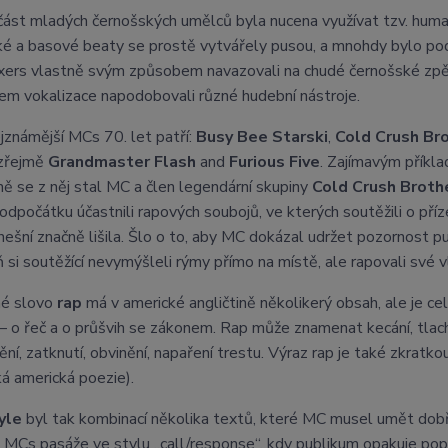
část mladých černošských umělců byla nucena využívat tzv. human
é a basové beaty se prostě vytvářely pusou, a mnohdy bylo pod
ers vlastně svým způsobem navazovali na chudé černošské zpěváky
m vokalizace napodobovali různé hudební nástroje.
jznámější MCs 70. let patří:
Busy Bee Starski
,
Cold Crush Br
zřejmě
Grandmaster Flash
and
Furious Five
. Zajímavým příkl
ě se z něj stal MC a člen legendární skupiny
Cold Crush Broth
 odpočátku účastnili rapových soubojů, ve kterých soutěžili o pří
nešní značně lišila. Šlo o to, aby MC dokázal udržet pozornost p
 si soutěžící nevymýšleli rýmy přímo na místě, ale rapovali své v
é slovo
rap
má v americké angličtině několikerý obsah, ale je c
 – o řeč a o průšvih se zákonem. Rap může znamenat kecání, tlachán
ění, zatknutí, obvinění, napaření trestu. Výraz rap je také zkratk
ká americká poezie).
yle
byl tak kombinací několika textů, které MC musel umět dobře
i MCs pasáže ve stylu „call/response“, kdy publikum opakuje p