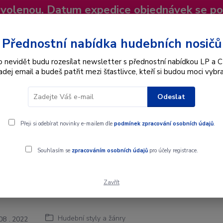
dovolenou. Datum expedice objednávek se p
niky
Nevíte si rady? Zavolejte.
+420 725
Více
Přednostní nabídka hudebních nosičů
o nevidět budu rozesílat newsletter s přednostní nabídkou LP a C
adej email a budeš patřit mezi šťastlivce, kteří si budou moci vybra
Hledat
Odeslat
Interpret
Karel Gott
Dárkové poukazy
Přeji si odebírat novinky e-mailem dle
podmínek zpracování osobních údajů
.
Souhlasím se
zpracováním osobních údajů
pro účely registrace.
Zavřít
Hop - hudební styl
Hudební styly a žánry
08
2022