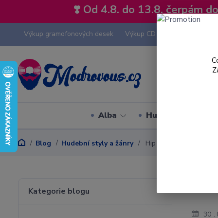
❣️ Od 4.8. do 13.8. čerpám 
Výkup gramofonových desek
Výkup CD
Výkup hi-fi tech
C
Z
Alba
Hudební styly
Blog
Hudební styly a žánry
Hip Hop - hudební styl
Hip 
Kategorie blogu
30