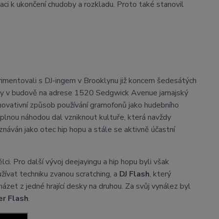
aci k ukončení chudoby a rozkladu. Proto také stanovil
imentovali s DJ-ingem v Brooklynu již koncem šedesátých
Tehdy v budově na adrese 1520 Sedgwick Avenue jamajský
novativní způsob používání gramofonů jako hudebního
 úplnou náhodou dal vzniknout kultuře, která navždy
náván jako otec hip hopu a stále se aktivně účastní
i. Pro další vývoj deejayingu a hip hopu byli však
oužívat techniku zvanou scratching, a
DJ Flash
, který
ázet z jedné hrající desky na druhou. Za svůj vynález byl
r Flash
.