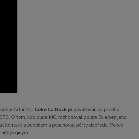
t samostatní MC.
Coke La Rock je
považován za prvního
 1973. O tom, kdo bude MC, rozhodoval pouze DJ a bez jeho
zat kontakt s publikem a posunovat párty dopředu. Pokud
n někým jiným.