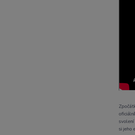
Zpočátk
oficiál
svolení
si jeho