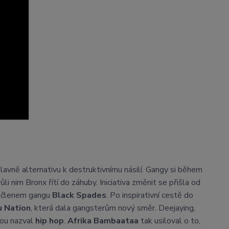
hlavně alternativu k destruktivnímu násilí. Gangy si během
li nim Bronx řítí do záhuby. Iniciativa změnit se přišla od
yl členem gangu
Black Spades
. Po inspirativní cestě do
u Nation
, která dala gangsterům nový směr. Deejaying,
rou nazval
hip hop
.
Afrika Bambaataa
tak usiloval o to,