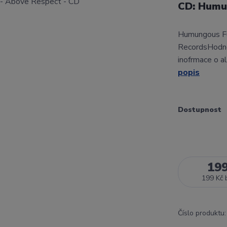
CD: Humu
Humungous Fu
RecordsHodno
inofrmace o a
popis
Dostupnost
19
199 Kč
Číslo produktu: