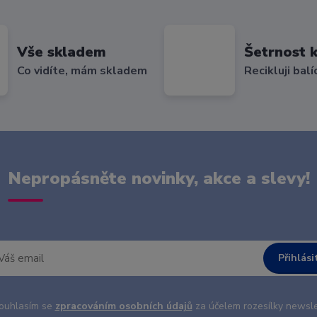
Vše skladem
Šetrnost k
Co vidíte, mám skladem
Recikluji balí
Nepropásněte novinky, akce a slevy!
Přihlási
uhlasím se
zpracováním osobních údajů
za účelem rozesílky newsle