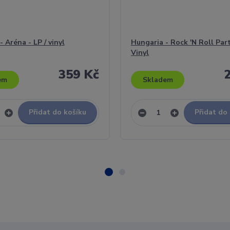
 Aréna - LP / vinyl
Hungaria - Rock 'N Roll Part
Vinyl
359 Kč
em
Skladem
Přidat do košíku
Přidat do