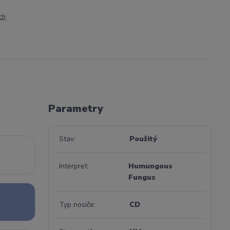
ch
Parametry
Stav
Použitý
Interpret
Humungous
Fungus
Typ nosiče
CD