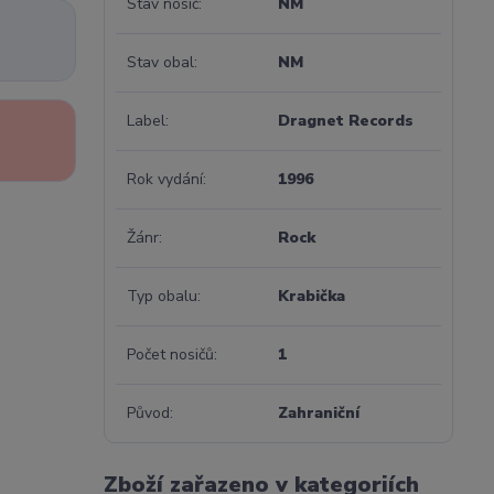
Stav nosič
NM
Stav obal
NM
Label
Dragnet Records
Rok vydání
1996
Žánr
Rock
Typ obalu
Krabička
Počet nosičů
1
Původ
Zahraniční
Zboží zařazeno v kategoriích