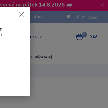
osouvá na pátek 14.8.2026 🐋
 736 293
(Po-Pá, 8 - 16 hod.)
Přihlášení
D.
t.
0
0 Kč
CZK
Obaly
Výprodej