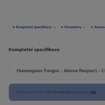
Kompletní specifikace
Parametry
Souvise
Kompletní specifikace
Humungous Fungus - Above Respect - C
Hodnocení stavu
CD a bookletu
naleznete
zde