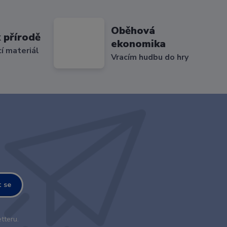
Oběhová
 přírodě
ekonomika
cí materiál
Vracím hudbu do hry
t se
tteru.