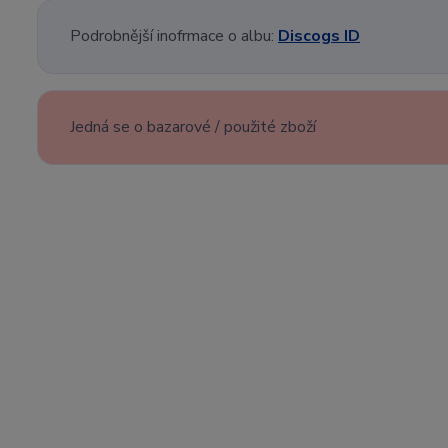
Podrobnější inofrmace o albu:
Discogs ID
Jedná se o bazarové / použité zboží