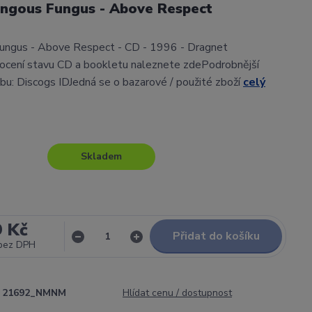
ngous Fungus - Above Respect
ngus - Above Respect - CD - 1996 - Dragnet
cení stavu CD a bookletu naleznete zdePodrobnější
lbu: Discogs IDJedná se o bazarové / použité zboží
celý
Skladem
9 Kč
Přidat do košíku
bez DPH
21692_NMNM
Hlídat cenu / dostupnost