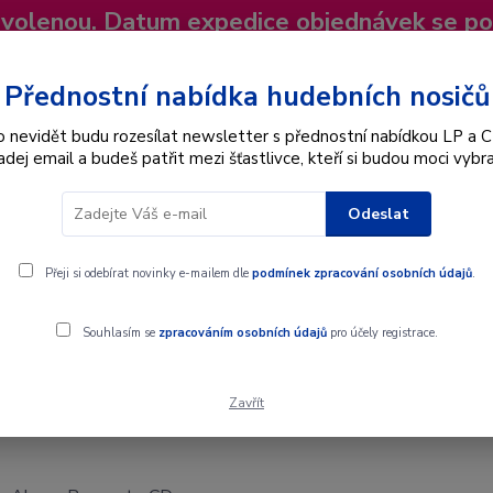
dovolenou. Datum expedice objednávek se p
niky
Nevíte si rady? Zavolejte.
+420 725
Více
Přednostní nabídka hudebních nosičů
o nevidět budu rozesílat newsletter s přednostní nabídkou LP a C
adej email a budeš patřit mezi šťastlivce, kteří si budou moci vybra
Hledat
Odeslat
Interpret
Karel Gott
Dárkové poukazy
Přeji si odebírat novinky e-mailem dle
podmínek zpracování osobních údajů
.
Souhlasím se
zpracováním osobních údajů
pro účely registrace.
Zavřít
ct - CD