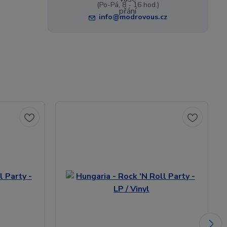
(Po-Pá, 8 - 16 hod.)
info@modrovous.cz