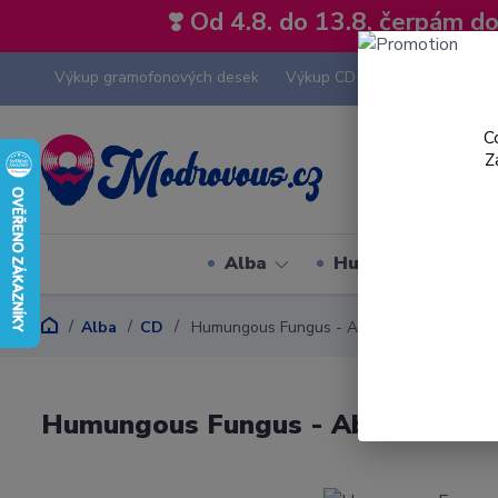
❣️ Od 4.8. do 13.8. čerpám 
Výkup gramofonových desek
Výkup CD
Výkup hi-fi tech
C
Z
Alba
Hudební styly
Alba
CD
Humungous Fungus - Above Respect - CD
Humungous Fungus - Above Respe