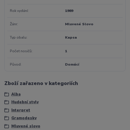
Rok vydání
1989
Žánr
Mluvené Slovo
Typ obalu
Kapsa
Počet nosičů
1
Původ
Domácí
Zboží zařazeno v kategoriích
Alba
Hudební styly
Interpret
Gramodesky
Mluvené slovo