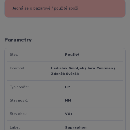
Jedná se o bazarové / použité zboží
Parametry
Stav
Použitý
Interpret
Ladislav Smoljak / Jára Cimrman /
Zdeněk Svěrák
Typ nosiče
LP
Stav nosič
NM
Stav obal
VG+
Label
Supraphon