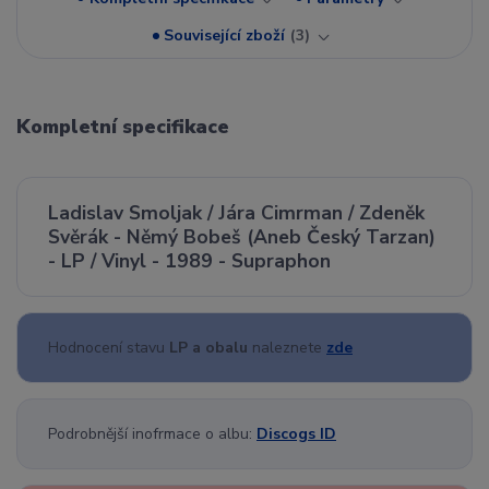
Související zboží
3
Kompletní specifikace
Ladislav Smoljak / Jára Cimrman / Zdeněk
Svěrák - Němý Bobeš (Aneb Český Tarzan)
- LP / Vinyl - 1989 - Supraphon
Hodnocení stavu
LP a obalu
naleznete
zde
Podrobnější inofrmace o albu:
Discogs ID