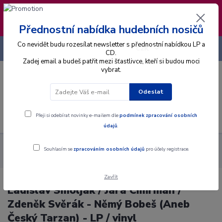
❣️ Od 4.8. do 13.8. čerpám dovolenou. Datum
expedice objednávek se posouvá na pátek
14.8.2026 🐋
Přednostní nabídka hudebních nosičů
Co nevidět budu rozesílat newsletter s přednostní nabídkou LP a
+420 725 736 293
CZK
(Po-Pá, 8 - 16 hod.)
CD.
Zadej email a budeš patřit mezi šťastlivce, kteří si budou moci
vybrat.
0
0 Kč
Odeslat
Menu
Přeji si odebírat novinky e-mailem dle
podmínek zpracování osobních
údajů
.
Alba
Gramodesky
Ladislav Smoljak / Jára Cimrman / Zdeněk
Souhlasím se
zpracováním osobních údajů
pro účely registrace.
Svěrák - Němý Bobeš (Aneb Český Tarzan) - LP / vinyl
Zavřít
Ladislav Smoljak / Jára Cimrman /
Zdeněk Svěrák - Němý Bobeš (Aneb
Český Tarzan) - LP / vinyl