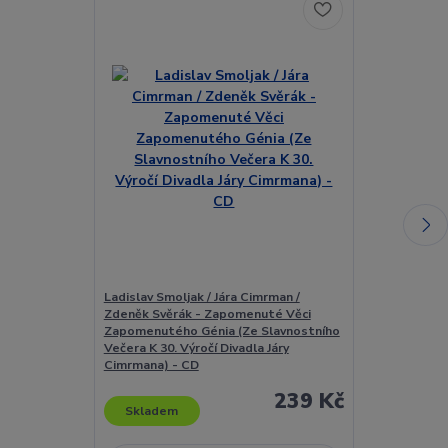
Ladislav Smoljak / Jára Cimrman /
Ladislav Smolj
Zdeněk Svěrák - Zapomenuté Věci
CD
Zapomenutého Génia (Ze Slavnostního
Večera K 30. Výročí Divadla Járy
Cimrmana) - CD
239 Kč
Skladem
Skladem