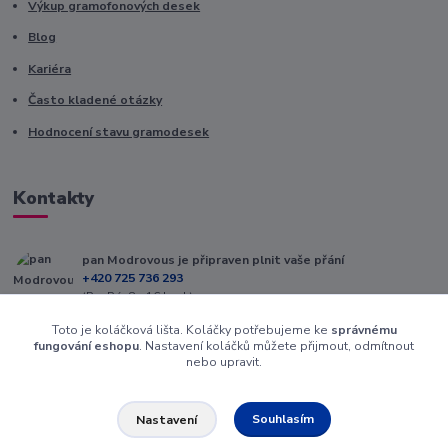
Výkup gramofonových desek
Blog
Kariéra
Často kladené otázky
Hodnocení stavu gramodesek
Kontakty
pan Modrovous je připraven plnit vaše přání
+420 725 736 293
(Po-Pá, 8 - 16 hod.)
Toto je koláčková lišta. Koláčky potřebujeme ke
správnému
info@modrovous.cz
fungování eshopu
. Nastavení koláčků můžete přijmout, odmítnout
nebo upravit.
Souhlasím
Nastavení