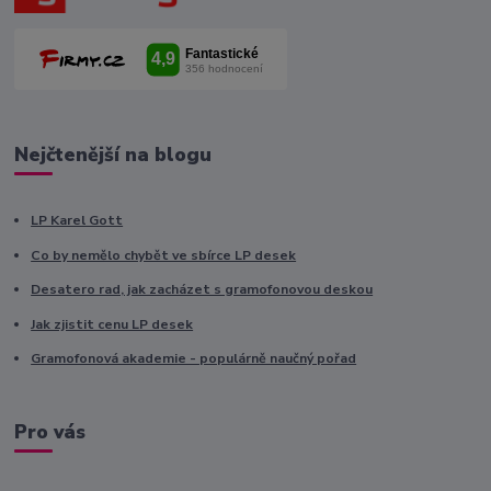
Nejčtenější na blogu
LP Karel Gott
Co by nemělo chybět ve sbírce LP desek
Desatero rad, jak zacházet s gramofonovou deskou
Jak zjistit cenu LP desek
Gramofonová akademie - populárně naučný pořad
Pro vás