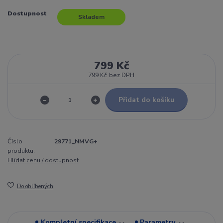
Dostupnost
Skladem
799 Kč
799 Kč
bez DPH
Přidat do košíku
Číslo
29771_NMVG+
produktu:
Hlídat cenu / dostupnost
Do oblíbených
Kompletní specifikace
Parametry