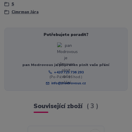
S
Cimrman Jára
Potřebujete poradit?
pan Modrovous je připraven plnit vaše přání
+420 725 736 293
(Po-Pá, 8 - 16 hod.)
info@modrovous.cz
Související zboží
3