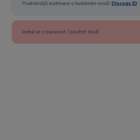
Podrobnější inofrmace o hudebním nosiči:
Discogs ID
Jedná se o bazarové / použité zboží