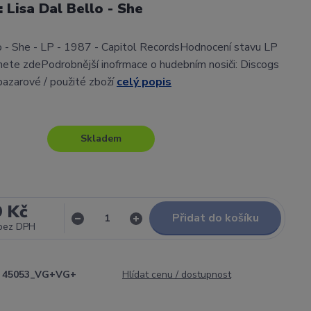
: Lisa Dal Bello - She
o - She - LP - 1987 - Capitol RecordsHodnocení stavu LP
nete zdePodrobnější inofrmace o hudebním nosiči: Discogs
bazarové / použité zboží
celý popis
Skladem
9 Kč
Přidat do košíku
bez DPH
45053_VG+VG+
Hlídat cenu / dostupnost