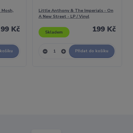
o Mosh,
Little Anthony & The Imperials - On
A New Street - LP / Vinyl
99 Kč
199 Kč
Skladem
 košíku
Přidat do košíku