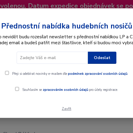
dovolenou. Datum expedice objednávek se p
niky
Nevíte si rady? Zavolejte.
+420 725
Více
Přednostní nabídka hudebních nosičů
o nevidět budu rozesílat newsletter s přednostní nabídkou LP a C
adej email a budeš patřit mezi šťastlivce, kteří si budou moci vybra
Hledat
Odeslat
Interpret
Karel Gott
Dárkové poukazy
Přeji si odebírat novinky e-mailem dle
podmínek zpracování osobních údajů
.
Souhlasím se
zpracováním osobních údajů
pro účely registrace.
Zavřít