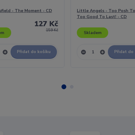
sfield - The Moment - CD
Little Angels - Too Posh T
Too Good To Last! - CD
127 Kč
159 Kč
em
Skladem
Přidat do košíku
Přidat do