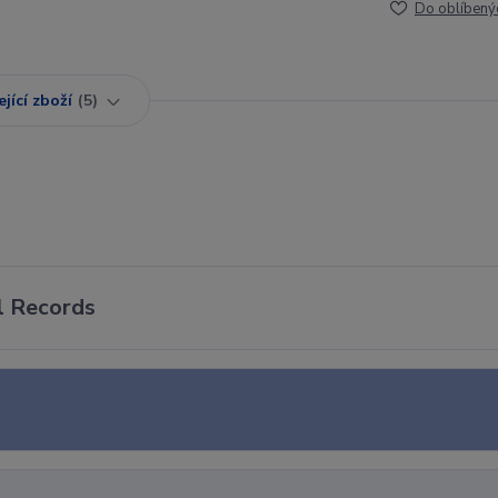
Do oblíbený
jící zboží
5
ol Records