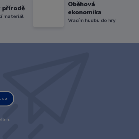
Oběhová
 přírodě
ekonomika
cí materiál
Vracím hudbu do hry
t se
tteru.