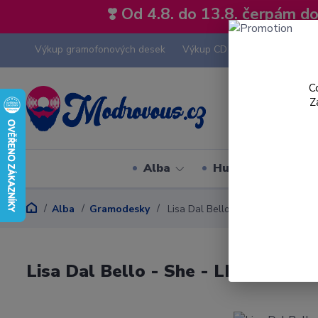
❣️ Od 4.8. do 13.8. čerpám 
Výkup gramofonových desek
Výkup CD
Výkup hi-fi tech
C
Z
Alba
Hudební styly
Alba
Gramodesky
Lisa Dal Bello - She - LP / Vinyl
Lisa Dal Bello - She - LP / Vinyl