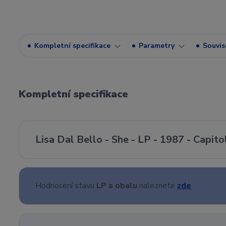
Kompletní specifikace
Parametry
Souvise
Kompletní specifikace
Lisa Dal Bello - She - LP - 1987 - Capit
Hodnocení stavu
LP a obalu
naleznete
zde