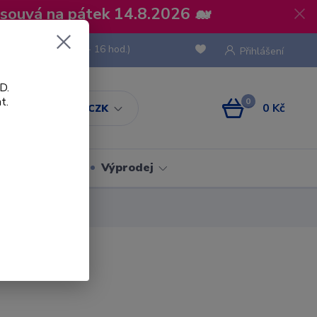
osouvá na pátek 14.8.2026 🐋
 736 293
(Po-Pá, 8 - 16 hod.)
Přihlášení
D.
t.
0
0 Kč
CZK
Obaly
Výprodej