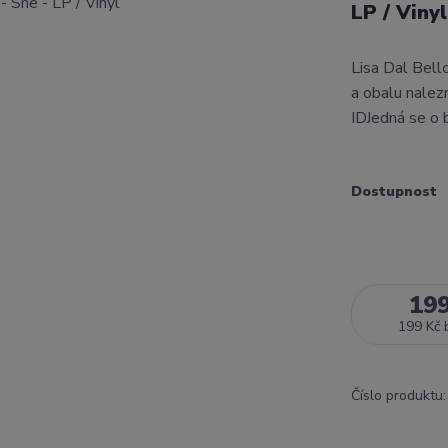
LP / Vinyl
Lisa Dal Bell
a obalu nalez
IDJedná se o 
Dostupnost
19
199 Kč
Číslo produktu: