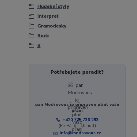
Hudební styly
Interpret
Gramodesky
Rock
B
Potřebujete poradit?
pan Modrovous je připraven plnit vaše
přání
+420 725 736 293
(Po-Pá, 8 - 16 hod.)
info@modrovous.cz