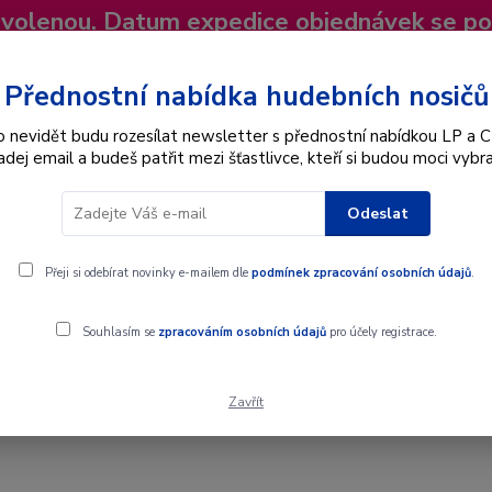
dovolenou. Datum expedice objednávek se p
niky
Nevíte si rady? Zavolejte.
+420 725
Více
Přednostní nabídka hudebních nosičů
o nevidět budu rozesílat newsletter s přednostní nabídkou LP a C
adej email a budeš patřit mezi šťastlivce, kteří si budou moci vybra
Hledat
Odeslat
Interpret
Karel Gott
Dárkové poukazy
Přeji si odebírat novinky e-mailem dle
podmínek zpracování osobních údajů
.
- Staropražské Hrací Strojky - LP / Vinyl
Souhlasím se
zpracováním osobních údajů
pro účely registrace.
Zavřít
- Staropražské Hrací Strojky - LP / V