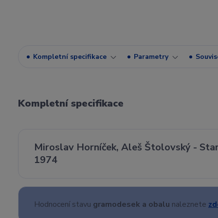
Kompletní specifikace
Parametry
Souvise
Kompletní specifikace
Miroslav Horníček, Aleš Štolovský - Star
1974
Hodnocení stavu
gramodesek a obalu
naleznete
zd