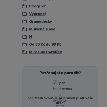
Interpret
Výprodej
Gramodesky
Mluvené slovo
H
Od 50 Kč do 99 Kč
Miroslav Horníček
Potřebujete poradit?
pan Modrovous je připraven plnit vaše
přání