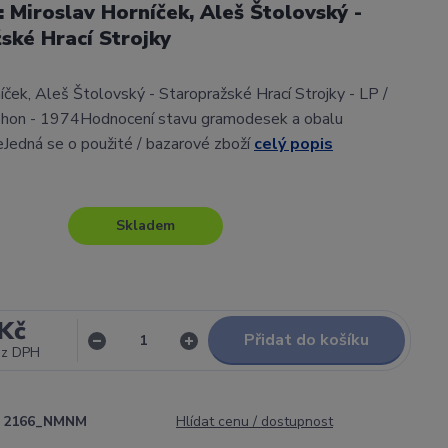
l: Miroslav Horníček, Aleš Štolovský -
ské Hrací Strojky
íček, Aleš Štolovský - Staropražské Hrací Strojky - LP /
aphon - 1974Hodnocení stavu gramodesek a obalu
Jedná se o použité / bazarové zboží
celý popis
Skladem
Kč
Přidat do košíku
ez DPH
2166_NMNM
Hlídat cenu / dostupnost