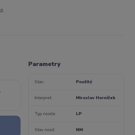
ch
Parametry
Stav
Použitý
-
Interpret
Miroslav Horníček
Typ nosiče
LP
Stav nosič
NM