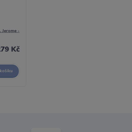
. Jerome -
279 Kč
 košíku