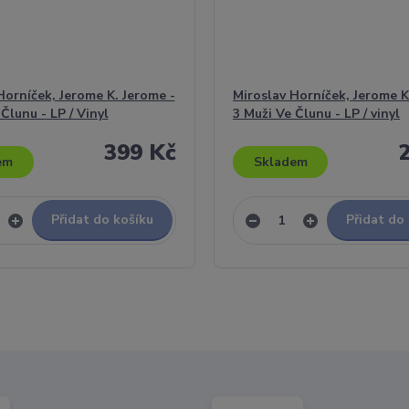
Horníček, Jerome K. Jerome -
Miroslav Horníček, Jerome K
Člunu - LP / Vinyl
3 Muži Ve Člunu - LP / vinyl
399 Kč
em
Skladem
Přidat do košíku
Přidat do