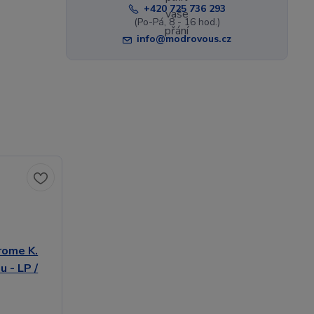
+420 725 736 293
(Po-Pá, 8 - 16 hod.)
info@modrovous.cz