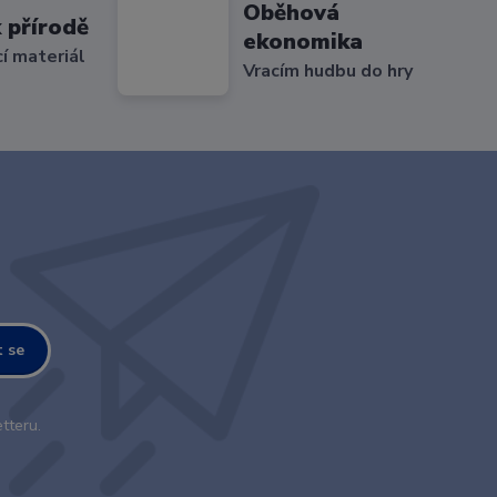
Oběhová
 přírodě
ekonomika
cí materiál
Vracím hudbu do hry
t se
tteru.