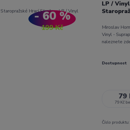
LP / Viny
Staropraž
- 60 %
199 Kč
Miroslav Horn
Vinyl - Supr
naleznete zde
Dostupnost
79 
79 Kč
b
Číslo produktu: