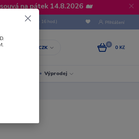
osouvá na pátek 14.8.2026 🐋
 736 293
(Po-Pá, 8 - 16 hod.)
Přihlášení
D.
t.
0
0 Kč
CZK
Obaly
Výprodej
inyl