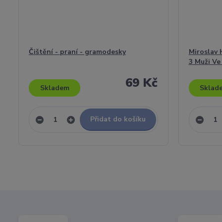
Čištění - praní - gramodesky
Miroslav 
3 Muži Ve 
69 Kč
Skladem
Sklad
Přidat do košíku