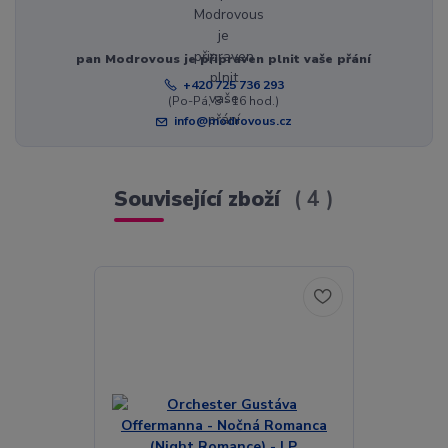
pan Modrovous je připraven plnit vaše přání
+420 725 736 293
(Po-Pá, 8 - 16 hod.)
info@modrovous.cz
Související zboží
4