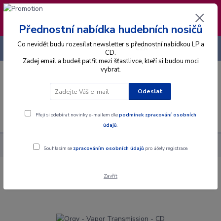
❣️ Od 4.8. do 13.8. čerpám dovolenou. Datum
expedice objednávek se posouvá na pátek
14.8.2026 🐋
Přednostní nabídka hudebních nosičů
Co nevidět budu rozesílat newsletter s přednostní nabídkou LP a
+420 725 736 293
CZK
(Po-Pá, 8 - 16 hod.)
CD.
Zadej email a budeš patřit mezi šťastlivce, kteří si budou moci
vybrat.
0
0 Kč
Odeslat
Menu
Přeji si odebírat novinky e-mailem dle
podmínek zpracování osobních
údajů
.
Alba
CD
Orgy - Vapor Transmission - CD
Souhlasím se
zpracováním osobních údajů
pro účely registrace.
Zavřít
Orgy - Vapor Transmission - CD