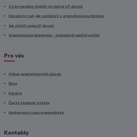
Co by nemělo chybět ve sbírce LP desek
Desatero rad, jak zacházet s gramofonovou deskou
Jak zjistit cenu LP desek
Gramofonová akademie - populárně naučný pořad
Pro vás
Výkup gramofonových desek
Blog
Kariéra
Často kladené otázky
Hodnocení stavu gramodesek
Kontakty