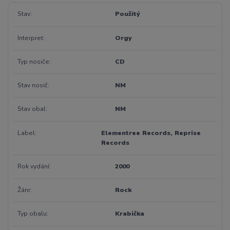
Stav
Použitý
Interpret
Orgy
Typ nosiče
CD
Stav nosič
NM
Stav obal
NM
Label
Elementree Records, Reprise
Records
Rok vydání
2000
Žánr
Rock
Typ obalu
Krabička