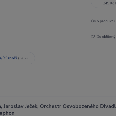
249 Kč
Číslo produktu:
Do oblíbený
jící zboží
5
 Jaroslav Ježek, Orchestr Osvobozeného Divadl
raphon