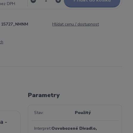
Přidat do košíku
bez DPH
15727_NMNM
Hlídat cenu / dostupnost
ch
Parametry
Stav
Použitý
a -
Interpret
Osvobozené Divadlo,