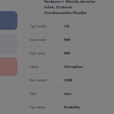
Voskovec + Werich, Jaroslav
Ježek, Orchestr
Osvobozeného Divadla
Typ nosiče
CD
Stav nosič
NM
Stav obal
NM
Label
Ultraphon
Rok vydání
1995
Žánr
Jazz
Typ obalu
Krabička