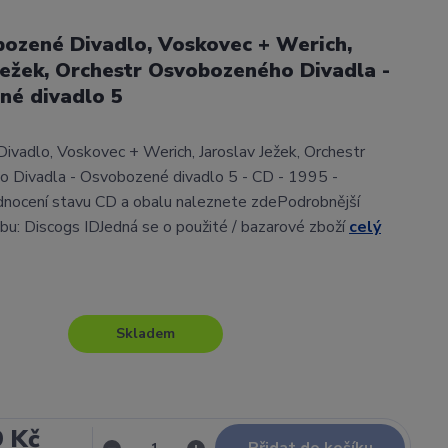
ozené Divadlo, Voskovec + Werich,
Ježek, Orchestr Osvobozeného Divadla -
né divadlo 5
vadlo, Voskovec + Werich, Jaroslav Ježek, Orchestr
 Divadla - Osvobozené divadlo 5 - CD - 1995 -
nocení stavu CD a obalu naleznete zdePodrobnější
lbu: Discogs IDJedná se o použité / bazarové zboží
celý
Skladem
9 Kč