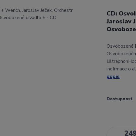
CD: Osvob
Jaroslav 
Osvoboze
Osvobozené Di
Osvobozeného
UltraphonHod
inofrmace o a
popis
Dostupnost
24