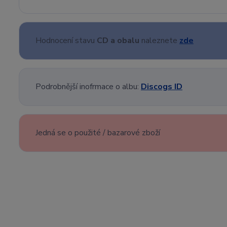
Hodnocení stavu
CD a obalu
naleznete
zde
Podrobnější inofrmace o albu:
Discogs ID
Jedná se o použité / bazarové zboží