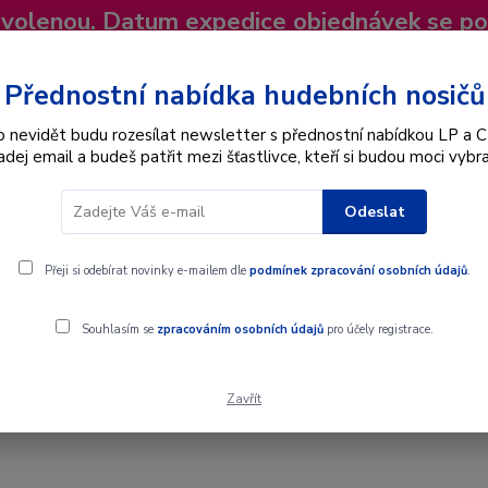
dovolenou. Datum expedice objednávek se p
niky
Nevíte si rady? Zavolejte.
+420 725
Více
Přednostní nabídka hudebních nosičů
o nevidět budu rozesílat newsletter s přednostní nabídkou LP a C
adej email a budeš patřit mezi šťastlivce, kteří si budou moci vybra
Hledat
Odeslat
Interpret
Karel Gott
Dárkové poukazy
Přeji si odebírat novinky e-mailem dle
podmínek zpracování osobních údajů
.
aroslav Ježek, Orchestr Osvobozeného Divadla - Osvobozené divadlo 
Souhlasím se
zpracováním osobních údajů
pro účely registrace.
Zavřít
erich, Jaroslav Ježek, Orchestr Osv