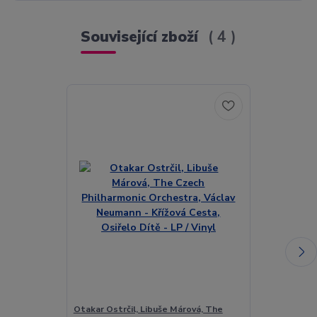
Související zboží
4
Otakar Ostrčil, Libuše Márová, The
Otis Redding 