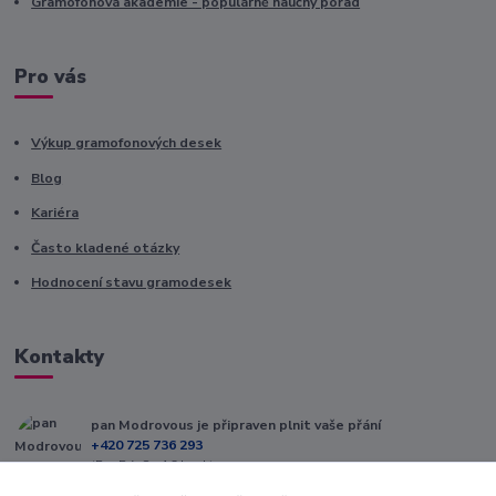
Gramofonová akademie - populárně naučný pořad
Pro vás
Výkup gramofonových desek
Blog
Kariéra
Často kladené otázky
Hodnocení stavu gramodesek
Kontakty
pan Modrovous je připraven plnit vaše přání
+420 725 736 293
(Po-Pá, 8 - 16 hod.)