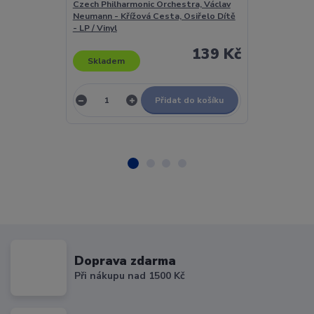
Czech Philharmonic Orchestra, Václav
The Bay - CD
Neumann - Křížová Cesta, Osiřelo Dítě
- LP / Vinyl
139 Kč
Skladem
Skladem
Přidat do košíku
Doprava zdarma
Při nákupu nad 1500 Kč