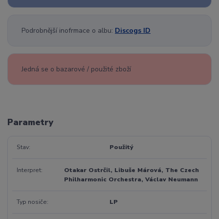
Podrobnější inofrmace o albu:
Discogs ID
Jedná se o bazarové / použité zboží
Parametry
Stav
Použitý
Interpret
Otakar Ostrčil, Libuše Márová, The Czech
Philharmonic Orchestra, Václav Neumann
Typ nosiče
LP