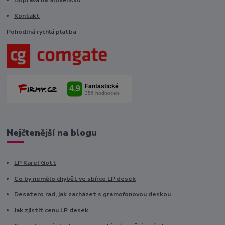
Kontakt
Pohodlná rychlá platba
Nejčtenější na blogu
LP Karel Gott
Co by nemělo chybět ve sbírce LP desek
Desatero rad, jak zacházet s gramofonovou deskou
Jak zjistit cenu LP desek