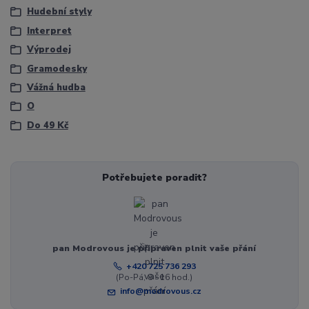
Hudební styly
Interpret
Výprodej
Gramodesky
Vážná hudba
O
Do 49 Kč
Potřebujete poradit?
pan Modrovous je připraven plnit vaše přání
+420 725 736 293
(Po-Pá, 8 - 16 hod.)
info@modrovous.cz