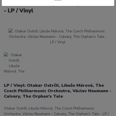
Neumann - Calvary, The Orphan's Tale
- LP / Vinyl
LP / Vinyl: Otakar Ostrčil, Libuše Márová, The
Czech Philharmonic Orchestra, Václav Neumann -
Calvary, The Orphan's Tale
Otakar Ostrčil, Libuše Márová, The Czech Philharmonic
Orchestra, Václav Neumann - Calvary, The Orphan's Tale - LP /