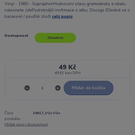
Vinyl - 1980 - SupraphonHodnocení stavu gramodesky a obalu
naleznete zdePodrobnější inofrmace o albu: Discogs IDJedná se o
bazarové / použité zboží
celý popis
Dostupnost
Skladem
49 Kč
49 Kč
bez DPH
Přidat do košíku
Číslo
18617_VG+VG+
produktu:
Hlídat cenu / dostupnost