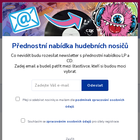
❣️ Od 4.8. do 13.8. čerpám dovolenou. Datum
expedice objednávek se posouvá na pátek
14.8.2026 🐋
+420 725 736 293
CZK
(Po-Pá, 8 - 16 hod.)
Přednostní nabídka hudebních nosičů
0
0 Kč
Co nevidět budu rozesílat newsletter s přednostní nabídkou LP a
CD.
Zadej email a budeš patřit mezi šťastlivce, kteří si budou moci
vybrat.
Menu
Odeslat
Alba
Gramodesky
Otakar Ostrčil, Libuše Márová, The Czech
Philharmonic Orchestra, Václav Neumann - Calvary, The Orphan's Tale -
Přeji si odebírat novinky e-mailem dle
podmínek zpracování osobních
LP / Vinyl
údajů
.
Souhlasím se
zpracováním osobních údajů
pro účely registrace.
Otakar Ostrčil, Libuše Márová, The
Czech Philharmonic Orchestra, Václav
Zavřít