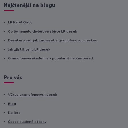
Nejčtenější na blogu
LP Karel Gott
Co by nemělo chybět ve sbírce LP desek
Desatero rad, jak zacházet s gramofonovou deskou
Jak zjistit cenu LP desek
Gramofonová akademie - populárně naučný pořad
Pro vás
Výkup gramofonových desek
Blog
Kariéra
Často kladené otázky