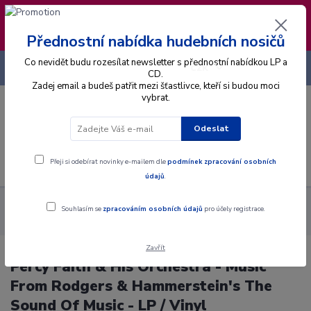
❣️ Od 4.8. do 13.8. čerpám dovolenou. Datum
expedice objednávek se posouvá na pátek
14.8.2026 🐋
Přednostní nabídka hudebních nosičů
Co nevidět budu rozesílat newsletter s přednostní nabídkou LP a
+420 725 736 293
CZK
(Po-Pá, 8 - 16 hod.)
CD.
Zadej email a budeš patřit mezi šťastlivce, kteří si budou moci
vybrat.
0
0 Kč
Odeslat
Menu
Přeji si odebírat novinky e-mailem dle
podmínek zpracování osobních
údajů
.
Alba
Gramodesky
Percy Faith & His Orchestra - Music From
Souhlasím se
zpracováním osobních údajů
pro účely registrace.
Rodgers & Hammerstein's The Sound Of Music - LP / Vinyl
Zavřít
Percy Faith & His Orchestra - Music
From Rodgers & Hammerstein's The
Sound Of Music - LP / Vinyl