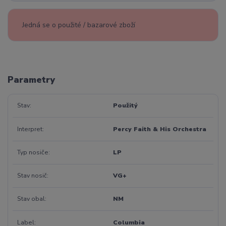
Jedná se o použité / bazarové zboží
Parametry
Stav
Použitý
Interpret
Percy Faith & His Orchestra
Typ nosiče
LP
Stav nosič
VG+
Stav obal
NM
Label
Columbia