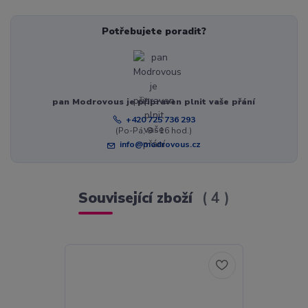
Potřebujete poradit?
pan Modrovous je připraven plnit vaše přání
+420 725 736 293
(Po-Pá, 8 - 16 hod.)
info@modrovous.cz
Související zboží
4