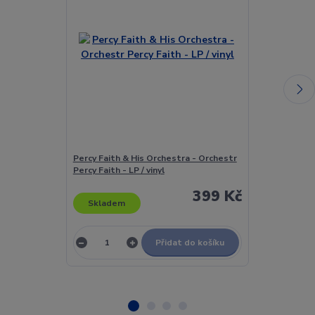
Percy Faith & His Orchestra - Orchestr
Percy Sledge 
Percy Faith - LP / vinyl
399 Kč
Skladem
Skladem
Přidat do košíku