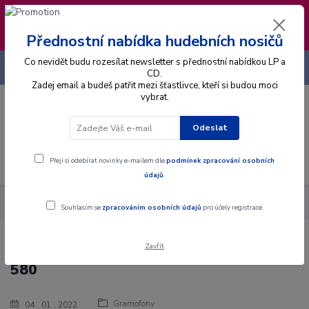
❣️ Od 4.8. do 13.8. čerpám dovolenou. Datum
expedice objednávek se posouvá na pátek
14.8.2026 🐋
Přednostní nabídka hudebních nosičů
Co nevidět budu rozesílat newsletter s přednostní nabídkou LP a
+420 725 736 293
CZK
(Po-Pá, 8 - 16 hod.)
CD.
Zadej email a budeš patřit mezi šťastlivce, kteří si budou moci
vybrat.
0
0 Kč
Odeslat
Menu
Přeji si odebírat novinky e-mailem dle
podmínek zpracování osobních
údajů
.
Blog
Gramofony
Recenze gramofonu Tesla NC 452 a NC 580
Souhlasím se
zpracováním osobních údajů
pro účely registrace.
Zavřít
Recenze gramofonu Tesla NC 452 a NC
580
Gramofony
04
01
2022