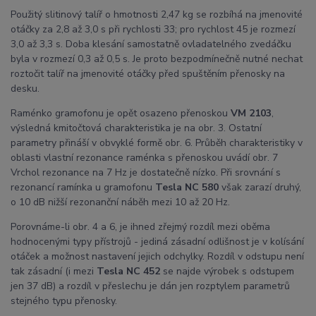
Použitý slitinový talíř o hmotnosti 2,47 kg se rozbíhá na jmenovité
otáčky za 2,8 až 3,0 s při rychlosti 33; pro rychlost 45 je rozmezí
3,0 až 3,3 s. Doba klesání samostatně ovladatelného zvedáčku
byla v rozmezí 0,3 až 0,5 s. Je proto bezpodmínečně nutné nechat
roztočit talíř na jmenovité otáčky před spuštěním přenosky na
desku.
Raménko gramofonu je opět osazeno přenoskou
VM 2103
,
výsledná kmitočtová charakteristika je na obr. 3. Ostatní
parametry přináší v obvyklé formě obr. 6. Průběh charakteristiky v
oblasti vlastní rezonance raménka s přenoskou uvádí obr. 7
Vrchol rezonance na 7 Hz je dostatečně nízko. Při srovnání s
rezonancí ramínka u gramofonu
Tesla NC 580
však zarazí druhý,
o 10 dB nižší rezonanční náběh mezi 10 až 20 Hz.
Porovnáme-li obr. 4 a 6, je ihned zřejmý rozdíl mezi oběma
hodnocenými typy přístrojů - jediná zásadní odlišnost je v kolísání
otáček a možnost nastavení jejich odchylky. Rozdíl v odstupu není
tak zásadní (i mezi
Tesla NC 452
se najde výrobek s odstupem
jen 37 dB) a rozdíl v přeslechu je dán jen rozptylem parametrů
stejného typu přenosky.