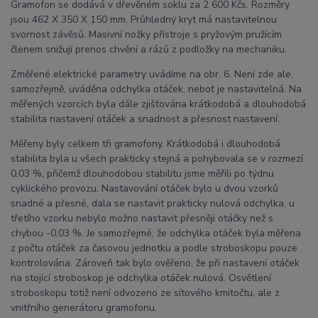
Gramofon se dodává v dřevěném soklu za 2 600 Kčs. Rozměry
jsou 462 X 350 X 150 mm. Průhledný kryt má nastavitelnou
svornost závěsů. Masivní nožky přístroje s pryžovým pružícím
členem snižují prenos chvění a rázů z podložky na mechaniku.
Změřené elektrické parametry uvádíme na obr. 6. Není zde ale,
samozřejmě, uváděna odchylka otáček, neboť je nastavitelná. Na
měřených vzorcích byla dále zjišťována krátkodobá a dlouhodobá
stabilita nastavení otáček a snadnost a přesnost nastavení.
Měřeny byly celkem tři gramofony. Krátkodobá i dlouhodobá
stabilita byla u všech prakticky stejná a pohybovala se v rozmezí
0,03 %, přičemž dlouhodobou stabilitu jsme měřili po týdnu
cyklického provozu. Nastavování otáček bylo u dvou vzorků
snadné a přesné, dala se nastavit prakticky nulová odchylka, u
třetího vzorku nebylo možno nastavit přesněji otáčky než s
chybou -0,03 %. Je samozřejmé, že odchylka otáček byla měřena
z počtu otáček za časovou jednotku a podle stroboskopu pouze
kontrolována. Zároveň tak bylo ověřeno, že při nastavení otáček
na stojící stroboskop je odchylka otáček nulová. Osvětlení
stroboskopu totiž není odvozeno ze sítového kmitočtu, ale z
vnitřního generátoru gramofonu.