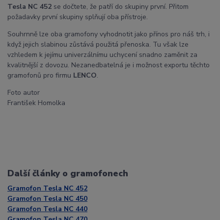
Tesla NC 452
se dočtete, že patří do skupiny první. Přitom
požadavky první skupiny splňují oba přístroje.
Souhrnně lze oba gramofony vyhodnotit jako přínos pro náš trh, i
když jejich slabinou zůstává použitá přenoska. Tu však lze
vzhledem k jejímu univerzálnímu uchycení snadno zaměnit za
kvalitnější z dovozu. Nezanedbatelná je i možnost exportu těchto
gramofonů pro firmu
LENCO
.
Foto autor
František Homolka
Další články o gramofonech
Gramofon Tesla NC 452
Gramofon Tesla NC 450
Gramofon Tesla NC 440
Gramofon Tesla NC 470