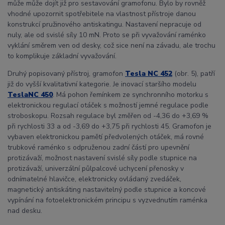
může může dojít již pro sestavování gramofonu. Bylo by rovněž
vhodné upozornit spotřebitele na vlastnost přístroje danou
konstrukcí pružinového antiskatingu. Nastavení nepracuje od
nuly, ale od svislé síly 10 mN. Proto se při vyvažování raménko
vyklání směrem ven od desky, což sice není na závadu, ale trochu
to komplikuje základní vyvažování.
Druhý popisovaný přístroj, gramofon
Tesla NC 452
(obr. 5), patří
již do vyšší kvalitativní kategorie. Je inovací staršího modelu
Tesla
NC 450
. Má pohon řemínkem ze synchronního motorku s
elektronickou regulací otáček s možností jemné regulace podle
stroboskopu. Rozsah regulace byl změřen od -4,36 do +3,69 %
při rychlosti 33 a od -3,69 do +3,75 při rychlosti 45. Gramofon je
vybaven elektronickou pamětí předvolených otáček, má rovné
trubkové raménko s odpruženou zadní částí pro upevnění
protizávaží, možnost nastavení svislé síly podle stupnice na
protizávaží, univerzální půlpalcové uchycení přenosky v
odnímatelné hlavičce, elektronicky ovládaný zvedáček,
magnetický antiskáting nastavitelný podle stupnice a koncové
vypínání na fotoelektronickém principu s vyzvednutím raménka
nad desku.