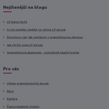
Nejčtenější na blogu
LP Karel Gott
Co by nemělo chybět ve sbírce LP desek
Desatero rad, jak zacházet s gramofonovou deskou
Jak zjistit cenu LP desek
Gramofonová akademie - populárně naučný pořad
Pro vás
Výkup gramofonových desek
Blog
Kariéra
Často kladené otázky