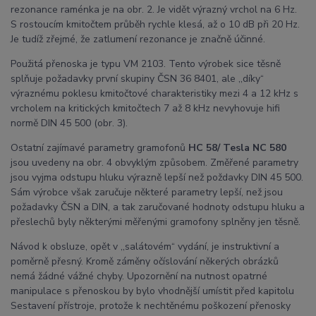
rezonance raménka je na obr. 2. Je vidět výrazný vrchol na 6 Hz.
S rostoucím kmitočtem průběh rychle klesá, až o 10 dB při 20 Hz.
Je tudíž zřejmé, že zatlumení rezonance je značně účinné.
Použitá přenoska je typu VM 2103. Tento výrobek sice těsně
splňuje požadavky první skupiny ČSN 36 8401, ale ,,díky“
výraznému poklesu kmitočtové charakteristiky mezi 4 a 12 kHz s
vrcholem na kritických kmitočtech 7 až 8 kHz nevyhovuje hifi
normě DIN 45 500 (obr. 3).
Ostatní zajímavé parametry gramofonů
HC 58/ Tesla NC 580
jsou uvedeny na obr. 4 obvyklým způsobem. Změřené parametry
jsou vyjma odstupu hluku výrazně lepší než poždavky DIN 45 500.
Sám výrobce však zaručuje některé parametry lepší, než jsou
požadavky ČSN a DIN, a tak zaručované hodnoty odstupu hluku a
přeslechů byly některými měřenými gramofony splněny jen těsně.
Návod k obsluze, opět v ,,salátovém“ vydání, je instruktivní a
poměrně přesný. Kromě záměny očíslování někerých obrázků
nemá žádné vážné chyby. Upozornění na nutnost opatrné
manipulace s přenoskou by bylo vhodnější umístit před kapitolu
Sestavení přístroje, protože k nechtěnému poškození přenosky