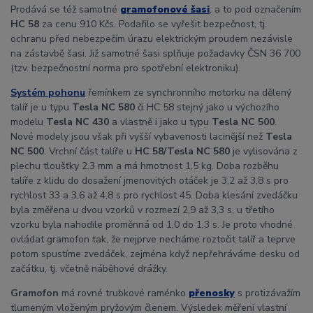
Prodává se též samotné
gramofonové šasi
, a to pod označením
HC 58
za cenu 910 Kčs. Podařilo se vyřešit bezpečnost, tj.
ochranu před nebezpečím úrazu elektrickým proudem nezávisle
na zástavbě šasi. Již samotné šasi splňuje požadavky ČSN 36 700
(tzv. bezpečnostní norma pro spotřební elektroniku).
Systém pohonu
řemínkem ze synchronního motorku na dělený
talíř je u typu
Tesla NC 580
či HC 58 stejný jako u výchozího
modelu
Tesla NC 430
a vlastně i jako u typu
Tesla NC 500
.
Nové modely jsou však při vyšší vybavenosti lacinější než
Tesla
NC 500
. Vrchní část talíře u
HC 58/Tesla NC 580
je vylisována z
plechu tloušťky 2,3 mm a má hmotnost 1,5 kg. Doba rozběhu
talíře z klidu do dosažení jmenovitých otáček je 3,2 až 3,8 s pro
rychlost 33 a 3,6 až 4,8 s pro rychlost 45. Doba klesání zvedáčku
byla změřena u dvou vzorků v rozmezí 2,9 až 3,3 s, u třetího
vzorku byla nahodile proměnná od 1,0 do 1,3 s. Je proto vhodné
ovládat gramofon tak, že nejprve necháme roztočit talíř a teprve
potom spustíme zvedáček, zejména když nepřehráváme desku od
začátku, tj. včetně náběhové drážky.
Gramofon
má rovné trubkové raménko
přenosky
s protizávažím
tlumeným vloženým pryžovým členem. Výsledek měření vlastní