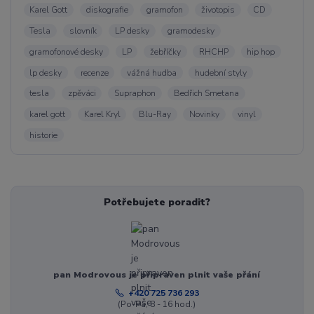
Karel Gott
diskografie
gramofon
životopis
CD
Tesla
slovník
LP desky
gramodesky
gramofonové desky
LP
žebříčky
RHCHP
hip hop
lp desky
recenze
vážná hudba
hudební styly
tesla
zpěváci
Supraphon
Bedřich Smetana
karel gott
Karel Kryl
Blu-Ray
Novinky
vinyl
historie
Potřebujete poradit?
pan Modrovous je připraven plnit vaše přání
+420 725 736 293
(Po-Pá, 8 - 16 hod.)