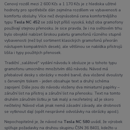
Cenový rozdíl mezi 2 600 Kčs a 1 170 Kčs je z hlediska užitné
hodnoty pro spotřebiče dán zejména rozdílem ve vybavenosti a
komfortu obsluhy. Více než dvojnásobná cena komfortnějšího
typu
Tesla NC 452
se zdá být příliš vysoká, když oba gramofony
používají stejnou přenosku. Je sice pravda, že i na světovém trhu
bylo obvyklé nabízet širokou paletu gramofonů různého stupně
vybavenosti (než byl sortiment klasických gramofonů přeorán
nástupem kompaktních desek), ale většinou se nabídka přístrojů
lišila i typy použitých přenosek.
Tradiční ,,salátové" vydání návodu k obsluze je u tohoto typu
gramofonu umocněno množstvím dílů návodu. Návod má
přebalové desky s obrázky v modré barvě, dva vložené dvoulisty
s červeným tiskem - jeden obsahuje text a druhý schéma
zapojení. Dále jsou do návodu vloženy dva miniaturní papírky –
záruční list na přístroj a záruční list na přenosku. Text na tomto
druhém záručním lístku je tak malý a nezřetelný, až je skoro
nečitelný. Návod však jinak nemá zásadní závady, ale drobnosti
se vytknout dají (opět nesprávné odvolávky na obrázky apod.).
Nepochopitelné je, že návod na
Tesla NC 580
uvádí, že výrobek
splňuje požadavky na druhou skupinu ČSN 36 8401, kdežto u