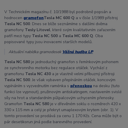
V Technickém magazínu č. 10/1988 byl podrobně popsán a
hodnocen
gramofon
Tesla MC 600 Q
a v čísle 1/1989 přístroj
Tesla NC 500
. Dnes se blíže seznámíme s dalšími dvěma
gramofony
Tesly Litovel
, které svým kvalitativním zařazením
patří mezi typy
Tesla NC 500
a
Tesla MC 600 Q
. Oba
popisované typy jsou inovacemi starších modelů.
Aktuální nabídka gramodesek
Vážná hudba LP
Tesla NC 580
je jednoduchý gramofon s řemínkovým pohonem
ze synchronního motorku bez regulace otáček. Vychází z
gramofonu
Tesla NC 430
a je vlastně velmi příbuzný přístroji
Tesla NC 500
. Je však vybaven přepínáním otáček, koncovým
vypínáním s vyzvednutím raménka s
přenoskou
na desku (tuto
funkci Ize vypnout), pružinovým antiskatingem, nastavením svislé
síly na hrot a standardním půlpalcovým uchycením přenosky.
Gramofon
Tesla NC 580
je v dřevěném soklu o rozměrech 420 x
330 x 115 mm a celý je překryt umaplexovým krytem (obr. 1). V
tomto provedení se prodává za cenu 1 170 Kčs. Cena může být o
pár desetikorun jiná podle barevného provedení.