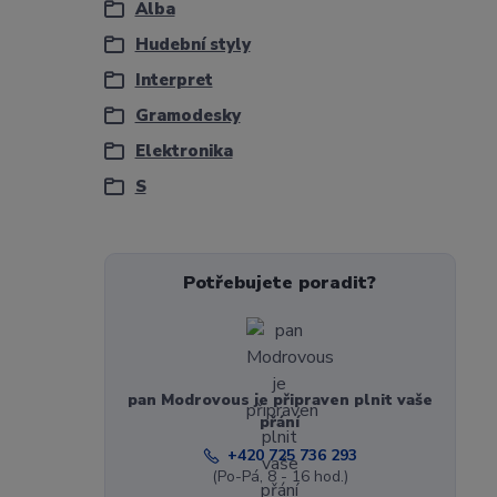
Alba
Hudební styly
Interpret
Gramodesky
Elektronika
S
Potřebujete poradit?
pan Modrovous je připraven plnit vaše
přání
+420 725 736 293
(Po-Pá, 8 - 16 hod.)