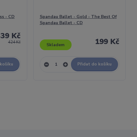
ss - CD
Spandau Ballet - Gold - The Best Of
Spandau Ballet - CD
339 Kč
199 Kč
424 Kč
Skladem
 košíku
Přidat do košíku