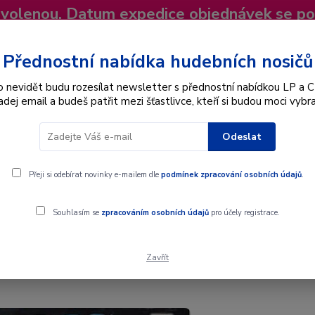
dovolenou. Datum expedice objednávek se p
niky
Nevíte si rady? Zavolejte.
+420 725
Více
Přednostní nabídka hudebních nosičů
o nevidět budu rozesílat newsletter s přednostní nabídkou LP a C
adej email a budeš patřit mezi šťastlivce, kteří si budou moci vybra
Hledat
Odeslat
Interpret
Karel Gott
Dárkové poukazy
Přeji si odebírat novinky e-mailem dle
podmínek zpracování osobních údajů
.
Souhlasím se
zpracováním osobních údajů
pro účely registrace.
Zavřít