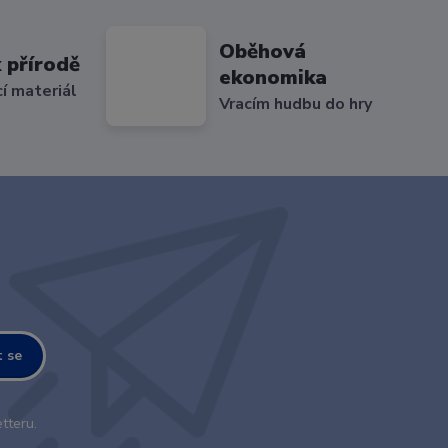
Oběhová
 přírodě
ekonomika
cí materiál
Vracím hudbu do hry
t se
tteru.