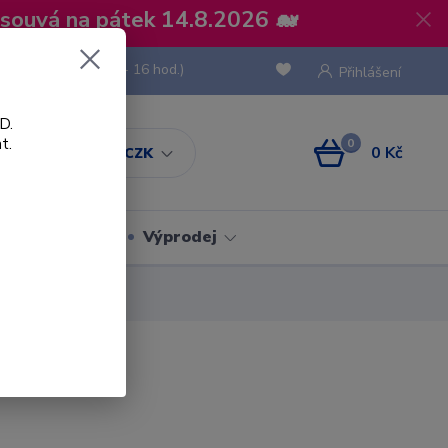
osouvá na pátek 14.8.2026 🐋
 736 293
(Po-Pá, 8 - 16 hod.)
Přihlášení
D.
t.
0
0 Kč
CZK
Obaly
Výprodej