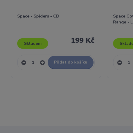
Space - Spiders - CD
Space Co
Range - L
199 Kč
Skladem
Sklad
Přidat do košíku