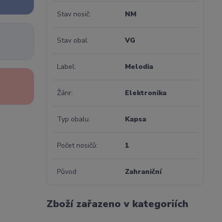
Stav nosič
NM
Stav obal
VG
Label
Melodia
Žánr
Elektronika
Typ obalu
Kapsa
Počet nosičů
1
Původ
Zahraniční
Zboží zařazeno v kategoriích