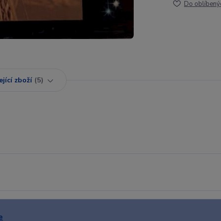
Do oblíbený
jící zboží
5
e