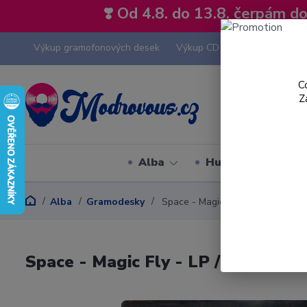
❣️ Od 4.8. do 13.8. čerpám 
Výkup gramofonových desek
Výkup CD
Výkup hi-fi tech
C
Z
Alba
Hudební styly
Alba
Gramodesky
Space - Magic Fly - LP / Vinyl
Space - Magic Fly - LP / Vinyl