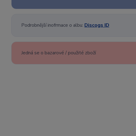
Podrobnější inofrmace o albu:
Discogs ID
Jedná se o bazarové / použité zboží