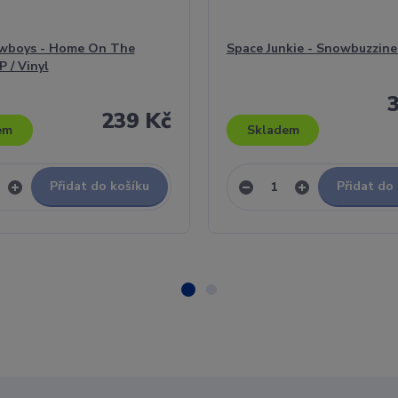
wboys - Home On The
Space Junkie - Snowbuzzine
P / Vinyl
239 Kč
em
Skladem
Přidat do košíku
Přidat do