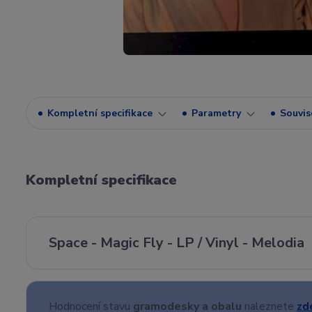
Kompletní specifikace
Parametry
Souvise
Kompletní specifikace
Space - Magic Fly - LP / Vinyl - Melodia
Hodnocení stavu
gramodesky a obalu
naleznete
zd