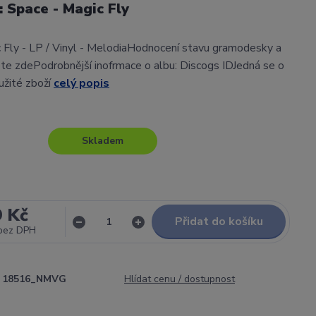
: Space - Magic Fly
 Fly - LP / Vinyl - MelodiaHodnocení stavu gramodesky a
te zdePodrobnější inofrmace o albu: Discogs IDJedná se o
užité zboží
celý popis
Skladem
9 Kč
Přidat do košíku
bez DPH
18516_NMVG
Hlídat cenu / dostupnost