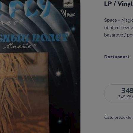
LP / Vinyl
Space - Magic
obalu nalezne
bazarové / po
Dostupnost
34
349 Kč
Číslo produktu: