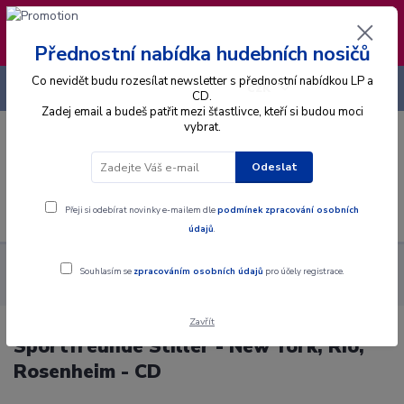
❣️ Od 4.8. do 13.8. čerpám dovolenou. Datum
expedice objednávek se posouvá na pátek
14.8.2026 🐋
Přednostní nabídka hudebních nosičů
Co nevidět budu rozesílat newsletter s přednostní nabídkou LP a
+420 725 736 293
CZK
(Po-Pá, 8 - 16 hod.)
CD.
Zadej email a budeš patřit mezi šťastlivce, kteří si budou moci
vybrat.
0
0 Kč
Odeslat
Menu
Přeji si odebírat novinky e-mailem dle
podmínek zpracování osobních
údajů
.
Alba
CD
Sportfreunde Stiller - New York, Rio, Rosenheim -
Souhlasím se
zpracováním osobních údajů
pro účely registrace.
CD
Zavřít
Sportfreunde Stiller - New York, Rio,
Rosenheim - CD