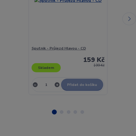
Sputnik - Průjezd Hlavou - CD
Spyder Sympso
Vinyl
159 Kč
199 Kč
Skladem
Skladem
Přidat do košíku