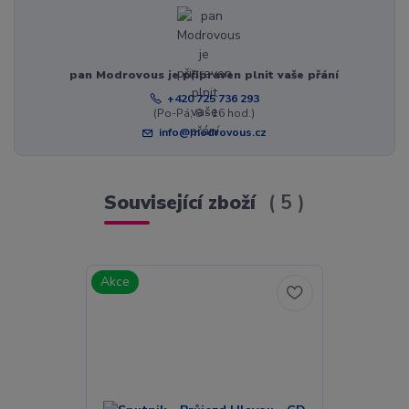
pan Modrovous je připraven plnit vaše přání
+420 725 736 293
(Po-Pá, 8 - 16 hod.)
info@modrovous.cz
Související zboží
5
Akce