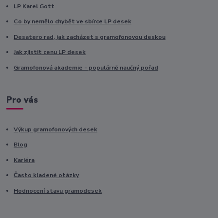
LP Karel Gott
Co by nemělo chybět ve sbírce LP desek
Desatero rad, jak zacházet s gramofonovou deskou
Jak zjistit cenu LP desek
Gramofonová akademie - populárně naučný pořad
Pro vás
Výkup gramofonových desek
Blog
Kariéra
Často kladené otázky
Hodnocení stavu gramodesek