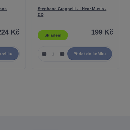
sons
Stéphane Grappelli - I Hear Music -
CD
224 Kč
199 Kč
Skladem
 košíku
Přidat do košíku