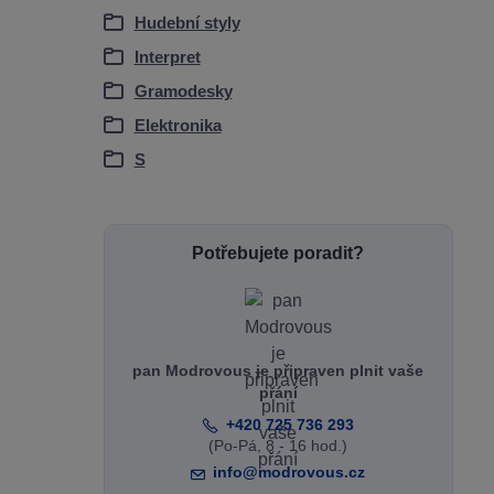
Hudební styly
Interpret
Gramodesky
Elektronika
S
Potřebujete poradit?
pan Modrovous je připraven plnit vaše
přání
+420 725 736 293
(Po-Pá, 8 - 16 hod.)
info@modrovous.cz