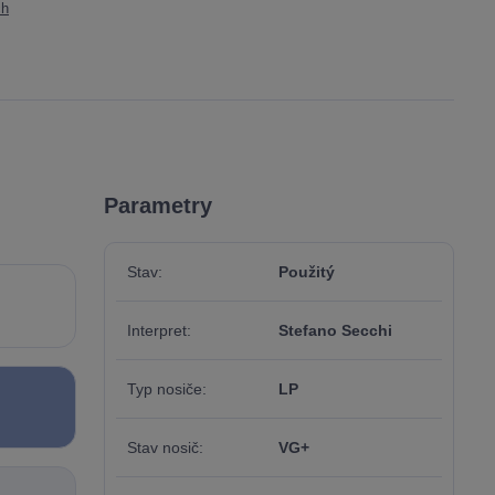
ch
Parametry
Stav
Použitý
Interpret
Stefano Secchi
Typ nosiče
LP
Stav nosič
VG+