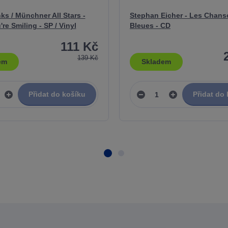
ks / Münchner All Stars -
Stephan Eicher - Les Chan
re Smiling - SP / Vinyl
Bleues - CD
111 Kč
139 Kč
em
Skladem
Přidat do košíku
Přidat do