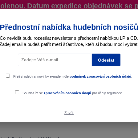
ovolenou. Datum expedice objednávek se 
iky
Více
Nevíte si rady? Zavolejte.
+420 725
Přednostní nabídka hudebních nosič
Co nevidět budu rozesílat newsletter s přednostní nabídkou LP a CD
Zadej email a budeš patřit mezi šťastlivce, kteří si budou moci vybrat
Hledat
Odeslat
Interpret
Karel Gott
Dárkové poukazy
Přeji si odebírat novinky e-mailem dle
podmínek zpracování osobních údajů
.
ecchi - LP / Vinyl
Souhlasím se
zpracováním osobních údajů
pro účely registrace.
Zavřít
chi - LP / Vinyl