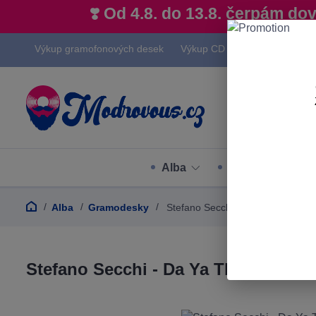
❣️ Od 4.8. do 13.8. čerpám d
Výkup gramofonových desek
Výkup CD
Výkup hi-fi techn
Alba
Hudební styly
Alba
Gramodesky
Stefano Secchi - Da Ya Think I'm S
Stefano Secchi - Da Ya Think I'm Sec