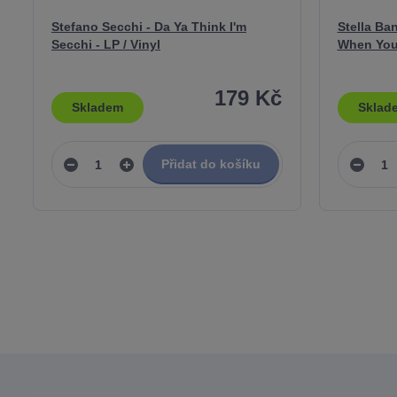
Stefano Secchi - Da Ya Think I'm
Stella Ban
Secchi - LP / Vinyl
When You'
179 Kč
Skladem
Sklad
Přidat do košíku