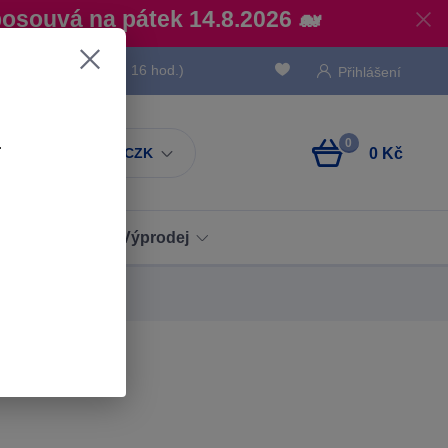
posouvá na pátek 14.8.2026 🐋
 736 293
(Po-Pá, 8 - 16 hod.)
Přihlášení
ů
.
.
0
CZK
0 Kč
Obaly
Výprodej