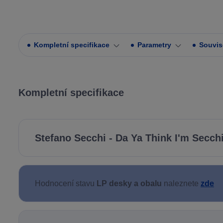
Kompletní specifikace
Parametry
Souvise
Kompletní specifikace
Stefano Secchi - Da Ya Think I'm Secchi 
Hodnocení stavu
LP desky a obalu
naleznete
zde