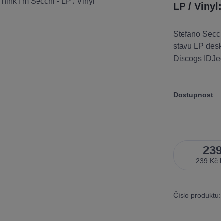
LP / Vinyl
Stefano Secch
stavu LP desk
Discogs IDJe
Dostupnost
23
239 Kč
Číslo produktu: