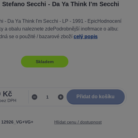
: Stefano Secchi - Da Ya Think I'm Secchi
i - Da Ya Think I'm Secchi - LP - 1991 - EpicHodnocení
y a obalu naleznete zdePodrobnější inofrmace o albu:
dná se o použité / bazarové zboží
celý popis
Skladem
9 Kč
Přidat do košíku
bez DPH
12926_VG+VG+
Hlídat cenu / dostupnost