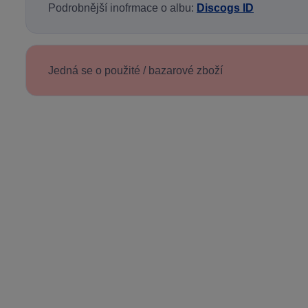
Podrobnější inofrmace o albu:
Discogs ID
Jedná se o použité / bazarové zboží