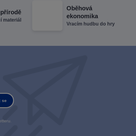
Oběhová
 přírodě
ekonomika
cí materiál
Vracím hudbu do hry
t se
tteru.