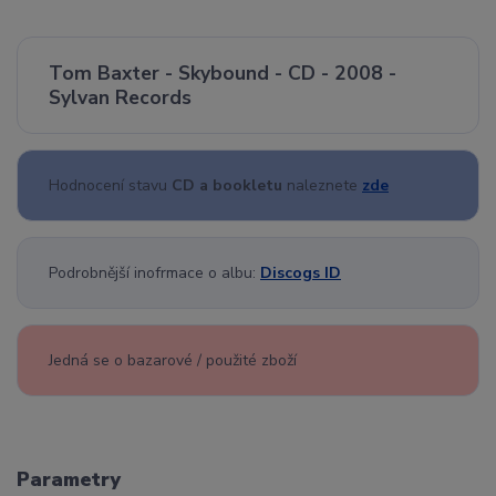
Tom Baxter - Skybound - CD - 2008 -
Sylvan Records
Hodnocení stavu
CD a bookletu
naleznete
zde
Podrobnější inofrmace o albu:
Discogs ID
Jedná se o bazarové / použité zboží
Parametry