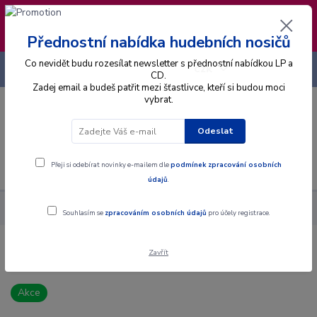
❣️ Od 4.8. do 13.8. čerpám dovolenou. Datum
expedice objednávek se posouvá na pátek
14.8.2026 🐋
Přednostní nabídka hudebních nosičů
Co nevidět budu rozesílat newsletter s přednostní nabídkou LP a
+420 725 736 293
CZK
(Po-Pá, 8 - 16 hod.)
CD.
Zadej email a budeš patřit mezi šťastlivce, kteří si budou moci
vybrat.
0
0 Kč
Odeslat
Menu
Přeji si odebírat novinky e-mailem dle
podmínek zpracování osobních
údajů
.
Alba
CD
Tom Baxter - Skybound - CD
Souhlasím se
zpracováním osobních údajů
pro účely registrace.
Zavřít
Tom Baxter - Skybound - CD
Akce