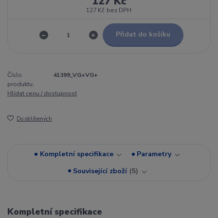
127 Kč
127 Kč
bez DPH
Přidat do košíku
Číslo
41399_VG+VG+
produktu:
Hlídat cenu / dostupnost
Do oblíbených
Kompletní specifikace
Parametry
Související zboží
5
Kompletní specifikace