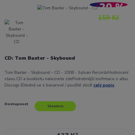
- 20 %
159 Kč
CD: Tom Baxter - Skybound
Tom Baxter - Skybound - CD - 2008 - Sylvan RecordsHodnocení
stavu CD a bookletu naleznete zdePodrobnější inofrmace o albu:
Discogs IDJedná se o bazarové / použité zboží
celý popis
Dostupnost
Skladem