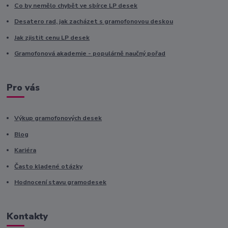
Co by nemělo chybět ve sbírce LP desek
Desatero rad, jak zacházet s gramofonovou deskou
Jak zjistit cenu LP desek
Gramofonová akademie - populárně naučný pořad
Pro vás
Výkup gramofonových desek
Blog
Kariéra
Často kladené otázky
Hodnocení stavu gramodesek
Kontakty