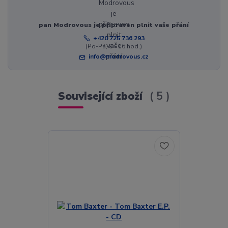
pan Modrovous je připraven plnit vaše přání
+420 725 736 293
(Po-Pá, 8 - 16 hod.)
info@modrovous.cz
Související zboží
5