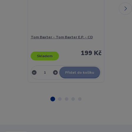
Tom Baxter - Tom Baxter E.P. - CD
Tom Cochrane
199 Kč
Skladem
Skladem
Přidat do košíku