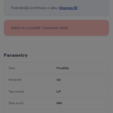
Podrobnější inofrmace o albu:
Discogs ID
Jedná se o použité / bazarové zboží
Parametry
Stav
Použitý
Interpret
U2
Typ nosiče
LP
Stav nosič
NM