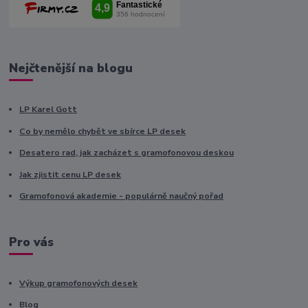
Nejčtenější na blogu
LP Karel Gott
Co by nemělo chybět ve sbírce LP desek
Desatero rad, jak zacházet s gramofonovou deskou
Jak zjistit cenu LP desek
Gramofonová akademie - populárně naučný pořad
Pro vás
Výkup gramofonových desek
Blog