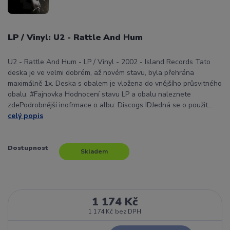
LP / Vinyl: U2 - Rattle And Hum
U2 - Rattle And Hum - LP / Vinyl - 2002 - Island Records Tato
deska je ve velmi dobrém, až novém stavu, byla přehrána
maximálně 1x. Deska s obalem je vložena do vnějšího průsvitného
obalu. #Fajnovka Hodnocení stavu LP a obalu naleznete
zdePodrobnější inofrmace o albu: Discogs IDJedná se o použit...
celý popis
Dostupnost
Skladem
1 174 Kč
1 174 Kč
bez DPH