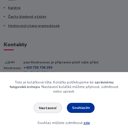
Kariéra
Často kladené otázky
Hodnocení stavu gramodesek
Kontakty
pan Modrovous je připraven plnit vaše přání
+420 725 736 293
(Po-Pá, 8 - 16 hod.)
Toto je koláčková lišta. Koláčky potřebujeme ke
správnému
info@modrovous.cz
fungování eshopu
. Nastavení koláčků můžete přijmout, odmítnout
nebo upravit.
Souhlasím
Nastavení
Souhlas můžete odmítnout
zde
.
Vytvořeno na
Eshop-rychle.cz