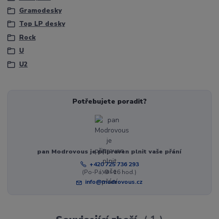
Gramodesky
Top LP desky
Rock
U
U2
Potřebujete poradit?
pan Modrovous je připraven plnit vaše přání
+420 725 736 293
(Po-Pá, 8 - 16 hod.)
info@modrovous.cz