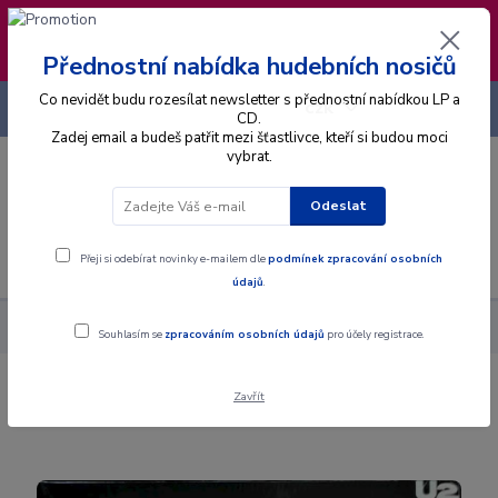
❣️ Od 4.8. do 13.8. čerpám dovolenou. Datum
expedice objednávek se posouvá na pátek
14.8.2026 🐋
Přednostní nabídka hudebních nosičů
Co nevidět budu rozesílat newsletter s přednostní nabídkou LP a
+420 725 736 293
CZK
(Po-Pá, 8 - 16 hod.)
CD.
Zadej email a budeš patřit mezi šťastlivce, kteří si budou moci
vybrat.
0
0 Kč
Odeslat
Menu
Přeji si odebírat novinky e-mailem dle
podmínek zpracování osobních
údajů
.
Alba
Gramodesky
U2 - Rattle And Hum - LP / Vinyl
Souhlasím se
zpracováním osobních údajů
pro účely registrace.
Zavřít
U2 - Rattle And Hum - LP / Vinyl