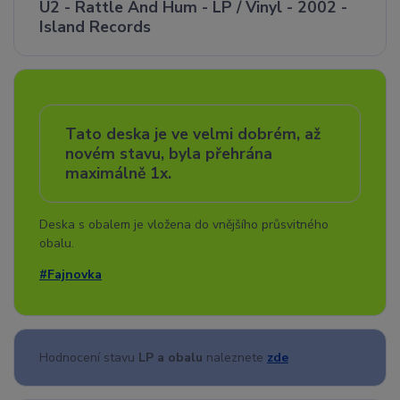
U2 - Rattle And Hum - LP / Vinyl - 2002 -
Island Records
Tato deska je ve velmi dobrém, až
novém stavu, byla přehrána
maximálně 1x.
Deska s obalem je vložena do vnějšího průsvitného
obalu.
#Fajnovka
Hodnocení stavu
LP a obalu
naleznete
zde