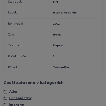
Stav obal
NM
Label
Island Records
Rok vydání
2002
Žánr
Rock
Typ obalu
Kapsa
Počet nosičů
2
Původ
Zahraniční
Zboží zařazeno v kategoriích
Alba
Hudební styly
Interpret