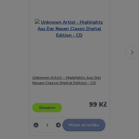
Unknown Artist - Highlights Aus Der
Unknown Arti
Neuen Classic Digital Edition - CD
World - Brazil
99 Kč
Skladem
Skladem
Přidat do košíku