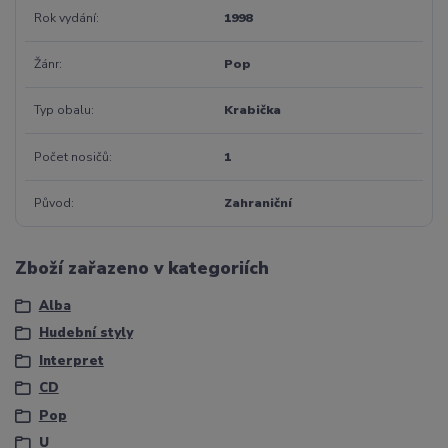
Rok vydání
1998
Žánr
Pop
Typ obalu
Krabička
Počet nosičů
1
Původ
Zahraniční
Zboží zařazeno v kategoriích
Alba
Hudební styly
Interpret
CD
Pop
U