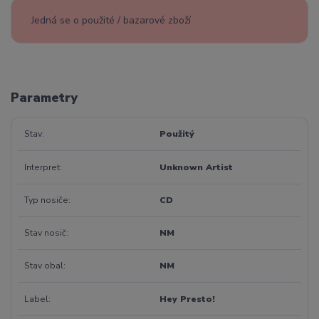
Jedná se o použité / bazarové zboží
Parametry
Stav
Použitý
Interpret
Unknown Artist
Typ nosiče
CD
Stav nosič
NM
Stav obal
NM
Label
Hey Presto!