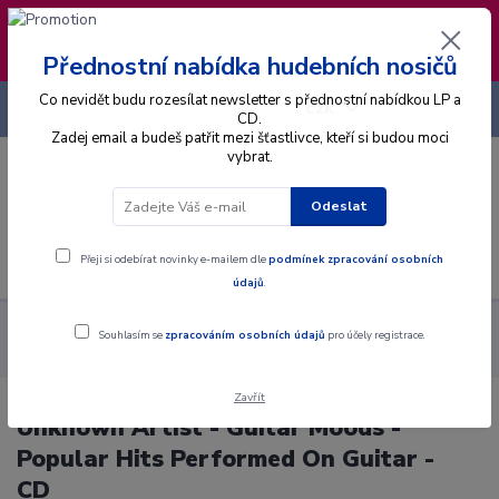
❣️ Od 4.8. do 13.8. čerpám dovolenou. Datum
expedice objednávek se posouvá na pátek
14.8.2026 🐋
Přednostní nabídka hudebních nosičů
Co nevidět budu rozesílat newsletter s přednostní nabídkou LP a
+420 725 736 293
CZK
(Po-Pá, 8 - 16 hod.)
CD.
Zadej email a budeš patřit mezi šťastlivce, kteří si budou moci
vybrat.
0
0 Kč
Odeslat
Menu
Přeji si odebírat novinky e-mailem dle
podmínek zpracování osobních
údajů
.
Alba
CD
Unknown Artist - Guitar Moods - Popular Hits
Souhlasím se
zpracováním osobních údajů
pro účely registrace.
Performed On Guitar - CD
Zavřít
Unknown Artist - Guitar Moods -
Popular Hits Performed On Guitar -
CD