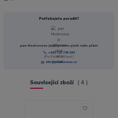
Potřebujete poradit?
pan Modrovous je připraven plnit vaše přání
+420 725 736 293
(Po-Pá, 8 - 16 hod.)
info@modrovous.cz
Související zboží
4