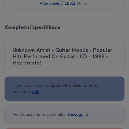
Související zboží
4
Kompletní specifikace
Unknown Artist - Guitar Moods - Popular
Hits Performed On Guitar - CD - 1998 -
Hey Presto!
Hodnocení stavu
kompaktního disku a obalu
naleznete
zde
Podrobnější inofrmace o albu:
Discogs ID