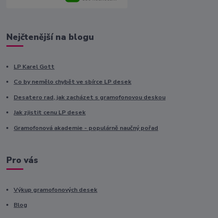
Nejčtenější na blogu
LP Karel Gott
Co by nemělo chybět ve sbírce LP desek
Desatero rad, jak zacházet s gramofonovou deskou
Jak zjistit cenu LP desek
Gramofonová akademie - populárně naučný pořad
Pro vás
Výkup gramofonových desek
Blog