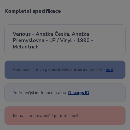
Kompletní specifikace
Various - Anežka Česká, Anežka
Přemyslovna - LP / Vinyl - 1990 -
Melantrich
Hodnocení stavu
gramodesky a obalu
naleznete
zde
Podrobnější inofrmace o albu:
Discogs ID
Jedná se o bazarové / použité zboží