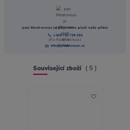
pan Modrovous je připraven plnit vaše přání
+420 725 736 293
(Po-Pá, 8 - 16 hod.)
info@modrovous.cz
Související zboží
5