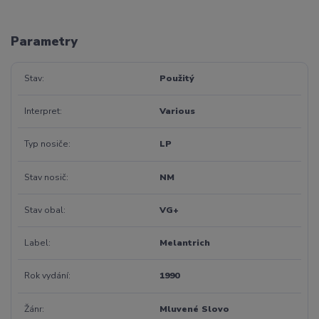
Parametry
Stav
Použitý
Interpret
Various
Typ nosiče
LP
Stav nosič
NM
Stav obal
VG+
Label
Melantrich
Rok vydání
1990
Žánr
Mluvené Slovo