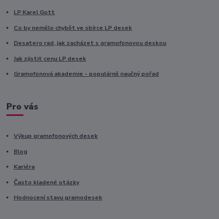
LP Karel Gott
Co by nemělo chybět ve sbírce LP desek
Desatero rad, jak zacházet s gramofonovou deskou
Jak zjistit cenu LP desek
Gramofonová akademie - populárně naučný pořad
Pro vás
Výkup gramofonových desek
Blog
Kariéra
Často kladené otázky
Hodnocení stavu gramodesek