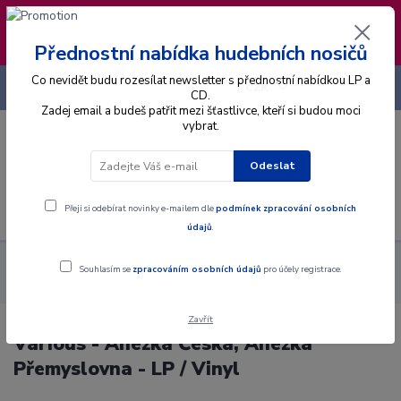
❣️ Od 4.8. do 13.8. čerpám dovolenou. Datum
expedice objednávek se posouvá na pátek
14.8.2026 🐋
Přednostní nabídka hudebních nosičů
Co nevidět budu rozesílat newsletter s přednostní nabídkou LP a
+420 725 736 293
CZK
(Po-Pá, 8 - 16 hod.)
CD.
Zadej email a budeš patřit mezi šťastlivce, kteří si budou moci
vybrat.
0
0 Kč
Odeslat
Menu
Přeji si odebírat novinky e-mailem dle
podmínek zpracování osobních
údajů
.
Alba
Gramodesky
Various - Anežka Česká, Anežka
Souhlasím se
zpracováním osobních údajů
pro účely registrace.
Přemyslovna - LP / Vinyl
Zavřít
Various - Anežka Česká, Anežka
Přemyslovna - LP / Vinyl