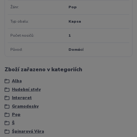
Žánr
Pop
Typ obalu
Kapsa
Počet nosičů
1
Původ
Domácí
Zboží zařazeno v kategoriích
Alba
Hudební styly
Interpret
Gramodesky
Pop
Š
Špinarová Věra