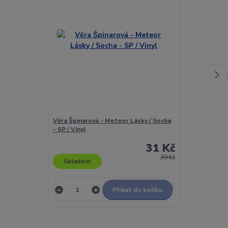
Věra Špinarová - Meteor Lásky / Socha
Věra Špinarov
- SP / Vinyl
Usíná Mnohem D
31 Kč
39 Kč
Skladem
Skladem
Přidat do košíku