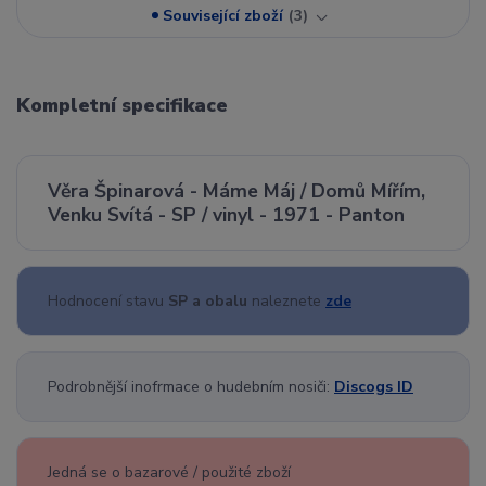
Související zboží
3
Kompletní specifikace
Věra Špinarová - Máme Máj / Domů Mířím,
Venku Svítá - SP / vinyl - 1971 - Panton
Hodnocení stavu
SP a obalu
naleznete
zde
Podrobnější inofrmace o hudebním nosiči:
Discogs ID
Jedná se o bazarové / použité zboží