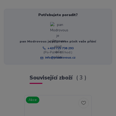
Potřebujete poradit?
pan Modrovous je připraven plnit vaše přání
+420 725 736 293
(Po-Pá, 8 - 16 hod.)
info@modrovous.cz
Související zboží
3
Akce
Akce