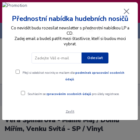
❣️ Od 4.8. do 13.8. čerpám dovolenou. Datum
expedice objednávek se posouvá na pátek
14.8.2026 🐋
Přednostní nabídka hudebních nosičů
Co nevidět budu rozesílat newsletter s přednostní nabídkou LP a
+420 725 736 293
CZK
(Po-Pá, 8 - 16 hod.)
CD.
Zadej email a budeš patřit mezi šťastlivce, kteří si budou moci
vybrat.
0
0 Kč
Odeslat
Menu
Přeji si odebírat novinky e-mailem dle
podmínek zpracování osobních
údajů
.
Alba
Gramodesky
Věra Špinarová - Máme Máj / Domů Mířím,
Souhlasím se
zpracováním osobních údajů
pro účely registrace.
Venku Svítá - SP / Vinyl
Zavřít
Věra Špinarová - Máme Máj / Domů
Mířím, Venku Svítá - SP / Vinyl