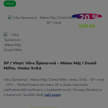
Akce
- 20 %
139 Kč
SP / Vinyl: Věra Špinarová - Máme Máj / Domů
Mířím, Venku Svítá
Věra Špinarová - Máme Máj / Domů Mířím, Venku Svítá - SP / vinyl
- 1971 - PantonHodnocení stavu SP a obalu naleznete
zdePodrobnější inofrmace o hudebním nosiči: Discogs IDJedná se
o bazarové / použité zboží
celý popis