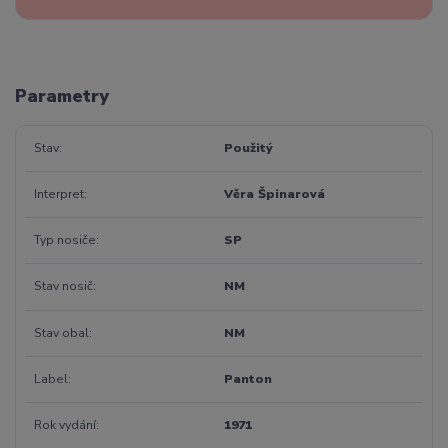
Parametry
Stav
Použitý
Interpret
Věra Špinarová
Typ nosiče
SP
Stav nosič
NM
Stav obal
NM
Label
Panton
Rok vydání
1971