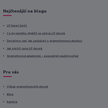
Nejčtenější na blogu
LP Karel Gott
Co by nemělo chybět ve sbírce LP desek
Desatero rad, jak zacházet s gramofonovou deskou
Jak zjistit cenu LP desek
Gramofonová akademie - populárně naučný pořad
Pro vás
Výkup gramofonových desek
Blog
Kariéra