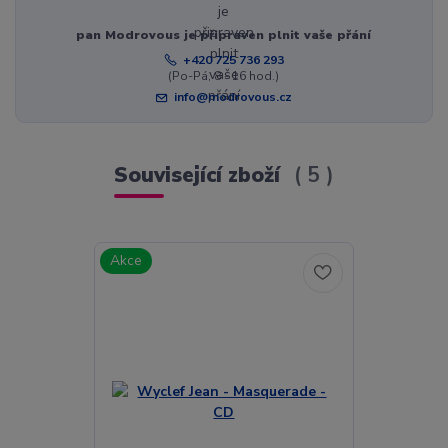
pan Modrovous je připraven plnit vaše přání
+420 725 736 293
(Po-Pá, 8 - 16 hod.)
info@modrovous.cz
Související zboží
5
Akce