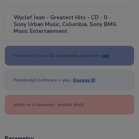
Wyclef Jean - Greatest Hits - CD - 0 -
Sony Urban Music, Columbia, Sony BMG
Music Entertainment
Hodnocení stavu
CD a bookletu
naleznete
zde
Podrobnější inofrmace o albu:
Discogs ID
Jedná se o bazarové / použité zboží
Parametry