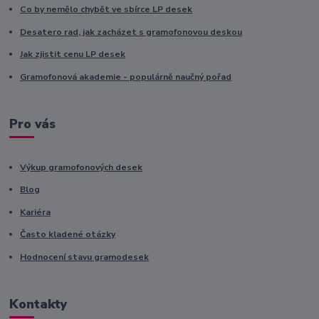
Co by nemělo chybět ve sbírce LP desek
Desatero rad, jak zacházet s gramofonovou deskou
Jak zjistit cenu LP desek
Gramofonová akademie - populárně naučný pořad
Pro vás
Výkup gramofonových desek
Blog
Kariéra
Často kladené otázky
Hodnocení stavu gramodesek
Kontakty