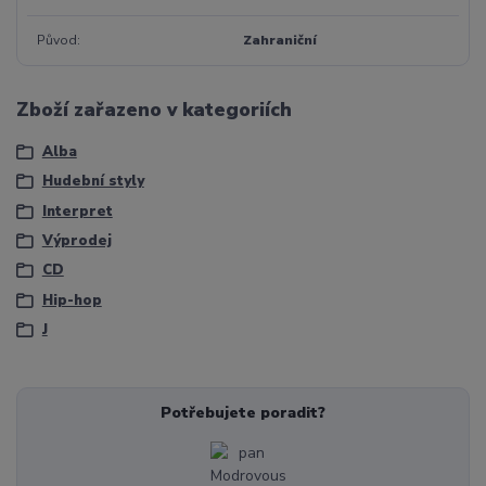
Původ
Zahraniční
Zboží zařazeno v kategoriích
Alba
Hudební styly
Interpret
Výprodej
CD
Hip-hop
J
Potřebujete poradit?