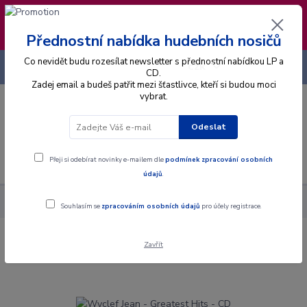
❣️ Od 4.8. do 13.8. čerpám dovolenou. Datum
expedice objednávek se posouvá na pátek
14.8.2026 🐋
Přednostní nabídka hudebních nosičů
Co nevidět budu rozesílat newsletter s přednostní nabídkou LP a
+420 725 736 293
CZK
(Po-Pá, 8 - 16 hod.)
CD.
Zadej email a budeš patřit mezi šťastlivce, kteří si budou moci
vybrat.
0
0 Kč
Odeslat
Menu
Přeji si odebírat novinky e-mailem dle
podmínek zpracování osobních
údajů
.
Alba
CD
Wyclef Jean - Greatest Hits - CD
Souhlasím se
zpracováním osobních údajů
pro účely registrace.
Zavřít
Wyclef Jean - Greatest Hits - CD