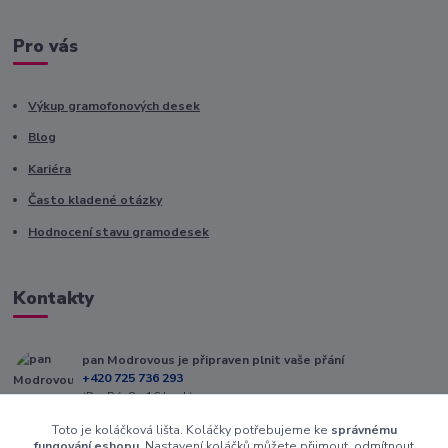
Pro vás
Výkup gramofonových desek
Blog
Kariéra
Často kladené otázky
Hodnocení stavu gramodesek
Kontakty
pan Modrovous je připraven plnit vaše přání
+420 725 736 293
(Po-Pá, 8 - 16 hod.)
Toto je koláčková lišta. Koláčky potřebujeme ke
správnému
info@modrovous.cz
fungování eshopu
. Nastavení koláčků můžete přijmout, odmítnout