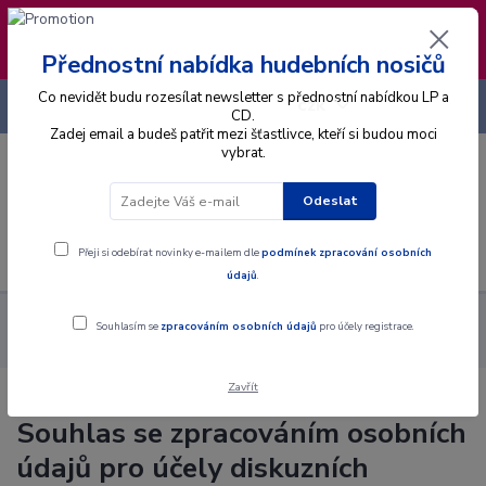
❣️ Od 4.8. do 13.8. čerpám dovolenou. Datum
expedice objednávek se posouvá na pátek
14.8.2026 🐋
Přednostní nabídka hudebních nosičů
Co nevidět budu rozesílat newsletter s přednostní nabídkou LP a
+420 725 736 293
CZK
(Po-Pá, 8 - 16 hod.)
CD.
Zadej email a budeš patřit mezi šťastlivce, kteří si budou moci
vybrat.
0
0 Kč
Odeslat
Menu
Přeji si odebírat novinky e-mailem dle
podmínek zpracování osobních
údajů
.
Souhlas se zpracováním osobních údajů pro účely diskuzních
Souhlasím se
zpracováním osobních údajů
pro účely registrace.
příspěvků a komentářů
Zavřít
Souhlas se zpracováním osobních
údajů pro účely diskuzních