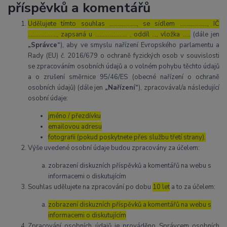
příspěvků a komentářů
Udělujete tímto souhlas ……………..., se sídlem ………………, IČ
………………., zapsaná u ………………… , oddíl …, vložka …..
(dále jen
„Správce“
), aby ve smyslu nařízení Evropského parlamentu a
Rady (EU) č. 2016/679 o ochraně fyzických osob v souvislosti
se zpracováním osobních údajů a o volném pohybu těchto údajů
a o zrušení směrnice 95/46/ES (obecné nařízení o ochraně
osobních údajů) (dále jen
„Nařízení“
), zpracovával/a následující
osobní údaje:
jméno / přezdívku
emailovou adresu
fotografii (pokud poskytnete přes službu třetí strany).
Výše uvedené osobní údaje budou zpracovány za účelem:
zobrazení diskuzních příspěvků a komentářů na webu s
informacemi o diskutujícím
Souhlas udělujete na zpracování po dobu
10 let
a to za účelem:
zobrazení diskuzních příspěvků a komentářů na webu s
informacemi o diskutujícím
Zpracování osobních údajů je prováděno Správcem osobních