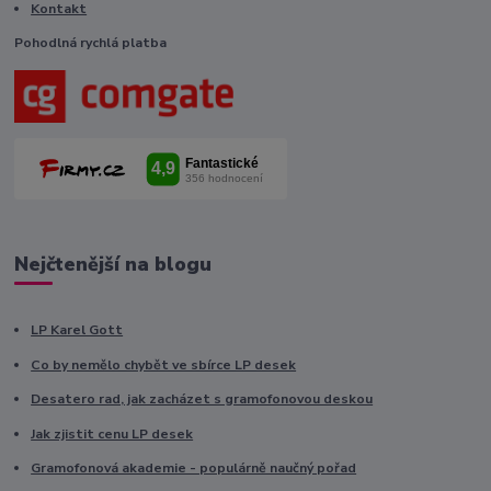
Kontakt
Pohodlná rychlá platba
Nejčtenější na blogu
LP Karel Gott
Co by nemělo chybět ve sbírce LP desek
Desatero rad, jak zacházet s gramofonovou deskou
Jak zjistit cenu LP desek
Gramofonová akademie - populárně naučný pořad