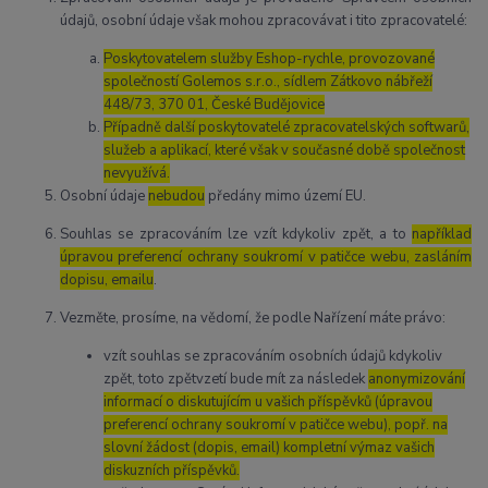
údajů, osobní údaje však mohou zpracovávat i tito zpracovatelé:
Poskytovatelem služby Eshop-rychle, provozované
společností Golemos s.r.o., sídlem Zátkovo nábřeží
448/73, 370 01, České Budějovice
Případně další poskytovatelé zpracovatelských softwarů,
služeb a aplikací, které však v současné době společnost
nevyužívá.
Osobní údaje
nebudou
předány mimo území EU.
Souhlas se zpracováním lze vzít kdykoliv zpět, a to
například
úpravou preferencí ochrany soukromí v patičce webu, zasláním
dopisu, emailu
.
Vezměte, prosíme, na vědomí, že podle Nařízení máte právo:
vzít souhlas se zpracováním osobních údajů kdykoliv
zpět, toto zpětvzetí bude mít za následek
anonymizování
informací o diskutujícím u vašich příspěvků (úpravou
preferencí ochrany soukromí v patičce webu), popř. na
slovní žádost (dopis, email) kompletní výmaz vašich
diskuzních příspěvků.